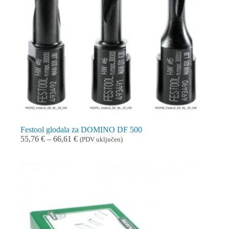
Festool glodala za DOMINO DF 500
Raspon
55,76
€
–
66,61
€
(PDV uključen)
cijena:
od
55,76 €
do
66,61 €