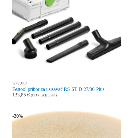
577257
Festool pribor za usisavač RS-ST D 27/36-Plus
133,85
€
(PDV uključen)
-30%