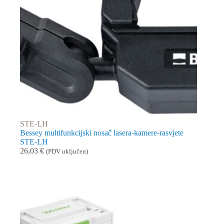
STE-LH
Bessey multifunkcijski nosač lasera-kamere-rasvjete
STE-LH
26,03
€
(PDV uključen)