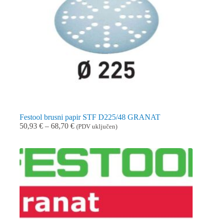
Festool brusni papir STF D225/48 GRANAT
Raspon
50,93
€
–
68,70
€
(PDV uključen)
cijena:
od
50,93 €
do
68,70 €