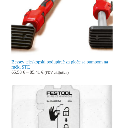
Bessey teleskopski podupirač za ploče sa pumpom na
ručki STE
Raspon
65,58
€
–
85,41
€
(PDV uključen)
cijena:
od
65,58 €
do
85,41 €