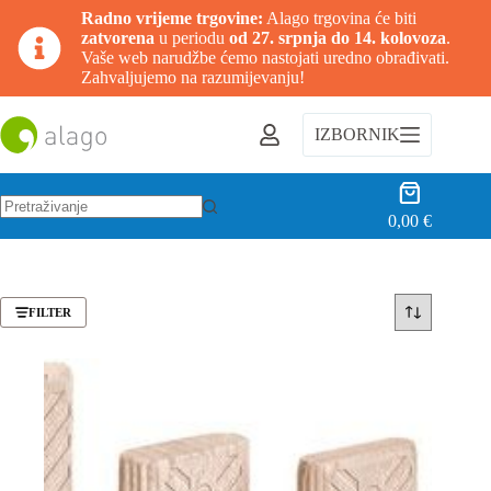
Radno vrijeme trgovine:
Alago trgovina će biti
zatvorena
u periodu
od 27. srpnja do 14. kolovoza
.
Vaše web narudžbe ćemo nastojati uredno obrađivati.
Zahvaljujemo na razumijevanju!
Preskoči
na
IZBORNIK
sadržaj
Košarica
0,00
€
Nema
rezultata.
FILTER