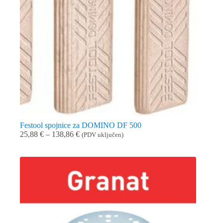
Festool spojnice za DOMINO DF 500
Raspon
25,88
€
–
138,86
€
(PDV uključen)
cijena:
od
25,88 €
do
138,86 €