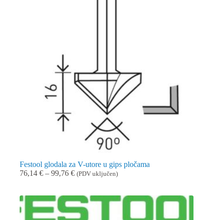
Festool glodala za V-utore u gips pločama
Raspon
76,14
€
–
99,76
€
(PDV uključen)
cijena:
od
76,14 €
do
99,76 €