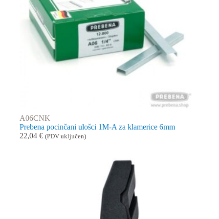
A06CNK
Prebena pocinčani ulošci 1M-A za klamerice 6mm
22,04
€
(PDV uključen)