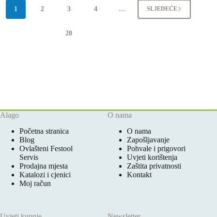
1
2
3
4
…
SLJEDEĆE
20
Alago
O nama
Početna stranica
O nama
Blog
Zapošljavanje
Ovlašteni Festool
Pohvale i prigovori
Servis
Uvjeti korištenja
Prodajna mjesta
Zaštita privatnosti
Katalozi i cjenici
Kontakt
Moj račun
Uvjeti kupnje
Newsletter