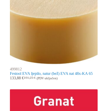
499812
Festool EVA ljepilo, natur (bež) EVA nat 48x-KA 65
133,88
€
191,25
€
(PDV uključen)
Izvorna
Trenutna
cijena
cijena
bila
je:
je:
133,88 €.
191,25 €.