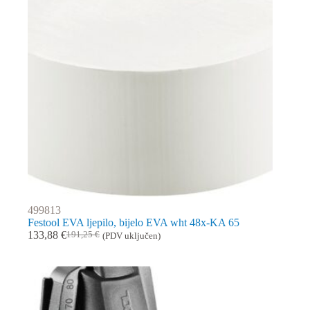
499813
Festool EVA ljepilo, bijelo EVA wht 48x-KA 65
133,88
€
191,25
€
(PDV uključen)
Izvorna
Trenutna
cijena
cijena
bila
je:
je:
133,88 €.
191,25 €.