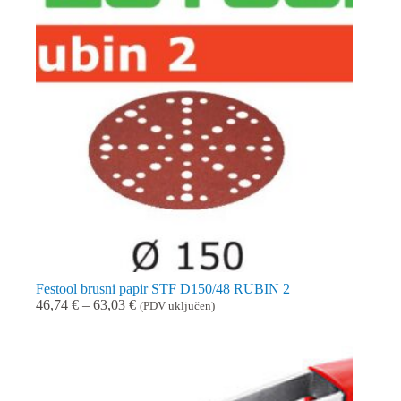
Festool brusni papir STF D150/48 RUBIN 2
Raspon
46,74
€
–
63,03
€
(PDV uključen)
cijena:
od
46,74 €
do
63,03 €