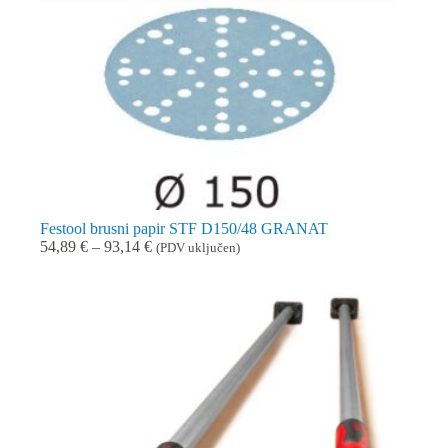
Festool brusni papir STF D150/48 GRANAT
Raspon
54,89
€
–
93,14
€
(PDV uključen)
cijena:
od
54,89 €
do
93,14 €