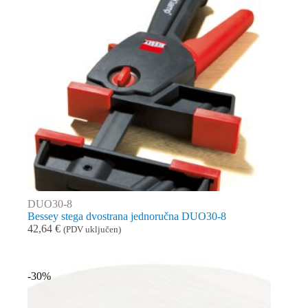
DUO30-8
Bessey stega dvostrana jednoručna DUO30-8
42,64
€
(PDV uključen)
-30%