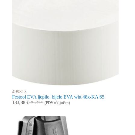
499813
Festool EVA ljepilo, bijelo EVA wht 48x-KA 65
133,88
€
191,25
€
(PDV uključen)
Izvorna
Trenutna
cijena
cijena
bila
je:
je:
133,88 €.
191,25 €.