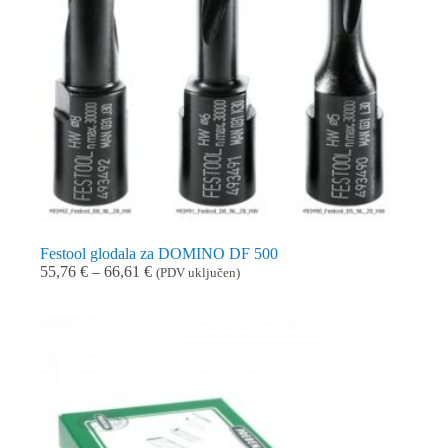
Festool glodala za DOMINO DF 500
Raspon
55,76
€
–
66,61
€
(PDV uključen)
cijena:
od
55,76 €
do
66,61 €