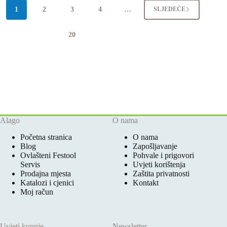
1
2
3
4
…
SLJEDEĆE
20
Alago
O nama
Početna stranica
O nama
Blog
Zapošljavanje
Ovlašteni Festool
Pohvale i prigovori
Servis
Uvjeti korištenja
Prodajna mjesta
Zaštita privatnosti
Katalozi i cjenici
Kontakt
Moj račun
Uvjeti kupnje
Newsletter