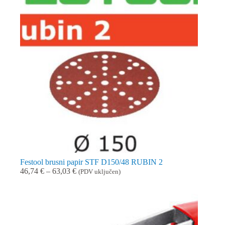
Festool brusni papir STF D150/48 RUBIN 2
Raspon
46,74
€
–
63,03
€
(PDV uključen)
cijena:
od
46,74 €
do
63,03 €