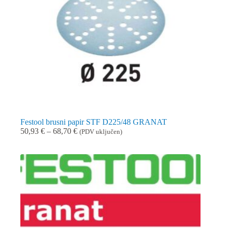
Festool brusni papir STF D225/48 GRANAT
Raspon
50,93
€
–
68,70
€
(PDV uključen)
cijena:
od
50,93 €
do
68,70 €