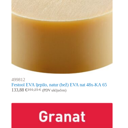
499812
Festool EVA ljepilo, natur (bež) EVA nat 48x-KA 65
133,88
€
191,25
€
(PDV uključen)
Izvorna
Trenutna
cijena
cijena
bila
je:
je:
133,88 €.
191,25 €.