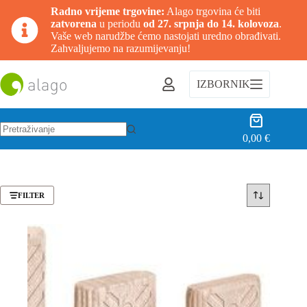
Radno vrijeme trgovine:
Alago trgovina će biti
zatvorena
u periodu
od 27. srpnja do 14. kolovoza
.
Vaše web narudžbe ćemo nastojati uredno obrađivati.
Zahvaljujemo na razumijevanju!
Preskoči
na
IZBORNIK
sadržaj
Košarica
0,00
€
Nema
rezultata.
FILTER