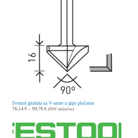
Festool glodala za V-utore u gips pločama
Raspon
76,14
€
–
99,76
€
(PDV uključen)
cijena:
od
76,14 €
do
99,76 €