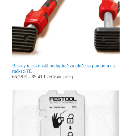
Bessey teleskopski podupirač za ploče sa pumpom na
ručki STE
Raspon
65,58
€
–
85,41
€
(PDV uključen)
cijena:
od
65,58 €
do
85,41 €