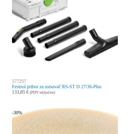
577257
Festool pribor za usisavač RS-ST D 27/36-Plus
133,85
€
(PDV uključen)
-30%