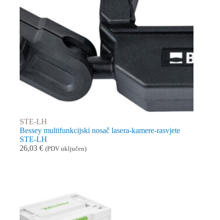
STE-LH
Bessey multifunkcijski nosač lasera-kamere-rasvjete
STE-LH
26,03
€
(PDV uključen)