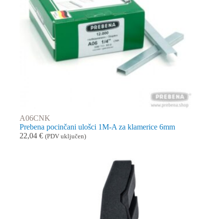
A06CNK
Prebena pocinčani ulošci 1M-A za klamerice 6mm
22,04
€
(PDV uključen)