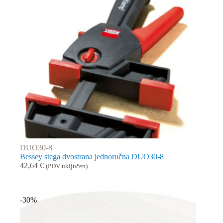
DUO30-8
Bessey stega dvostrana jednoručna DUO30-8
42,64
€
(PDV uključen)
-30%