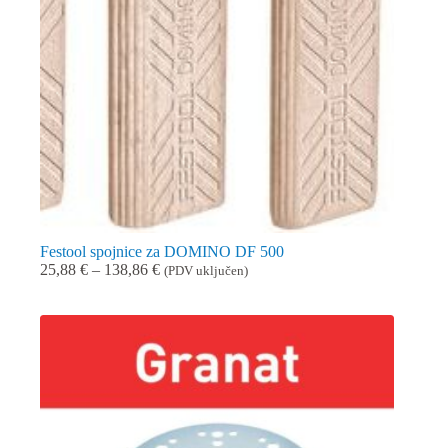
Festool spojnice za DOMINO DF 500
Raspon
25,88
€
–
138,86
€
(PDV uključen)
cijena:
od
25,88 €
do
138,86 €