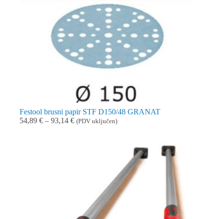
Festool brusni papir STF D150/48 GRANAT
Raspon
54,89
€
–
93,14
€
(PDV uključen)
cijena:
od
54,89 €
do
93,14 €