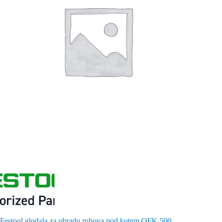
Festool glodala za obradu rubova pod kutem OFK 500