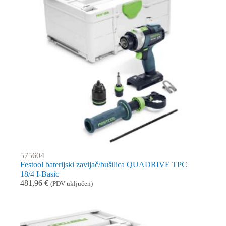
575604
Festool baterijski zavijač/bušilica QUADRIVE TPC
18/4 I-Basic
481,96
€
(PDV uključen)