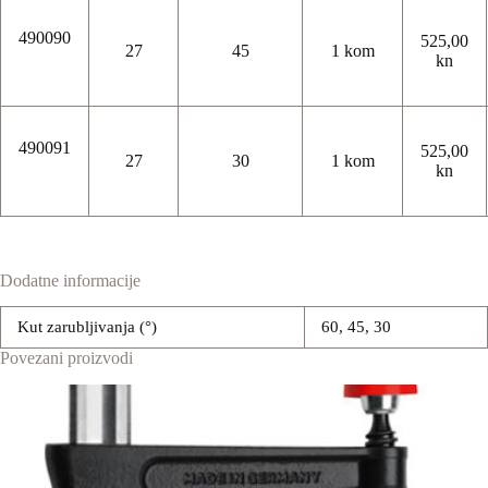
490090
525,00
27
45
1 kom
kn
490091
525,00
27
30
1 kom
kn
Dodatne informacije
Kut zarubljivanja (°)
60, 45, 30
Povezani proizvodi