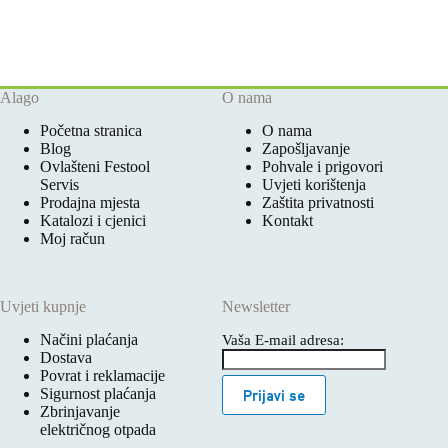
Alago
O nama
Početna stranica
O nama
Blog
Zapošljavanje
Ovlašteni Festool
Pohvale i prigovori
Servis
Uvjeti korištenja
Prodajna mjesta
Zaštita privatnosti
Katalozi i cjenici
Kontakt
Moj račun
Uvjeti kupnje
Newsletter
Načini plaćanja
Vaša E-mail adresa:
Dostava
Povrat i reklamacije
Sigurnost plaćanja
Prijavi se
Zbrinjavanje
električnog otpada