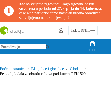
Radno vrijeme trgovine:
Alago trgovina će biti
zatvorena
u periodu
od 27. srpnja do 14. kolovoza
.
Vaše web narudžbe ćemo nastojati uredno obrađivati.
Zahvaljujemo na razumijevanju!
Preskoči
na
IZBORNIK
sadržaj
Košarica
0,00
€
Nema
rezultata.
Početna stranica
Blanjalice i glodalice
Glodala
Festool glodala za obradu rubova pod kutem OFK 500