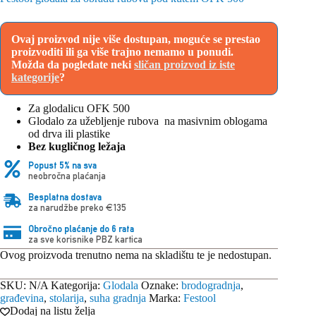
Ovaj proizvod nije više dostupan, moguće se prestao
proizvoditi ili ga više trajno nemamo u ponudi.
Možda da pogledate neki
sličan proizvod iz iste
kategorije
?
Za glodalicu OFK 500
Glodalo za užebljenje rubova na masivnim oblogama
od drva ili plastike
Bez kugličnog ležaja
Popust 5% na sva
neobročna plaćanja
Besplatna dostava
za narudžbe preko €135
Obročno plaćanje do 6 rata
za sve korisnike PBZ kartica
Ovog proizvoda trenutno nema na skladištu te je nedostupan.
SKU:
N/A
Kategorija:
Glodala
Oznake:
brodogradnja
,
građevina
,
stolarija
,
suha gradnja
Marka:
Festool
Dodaj na listu želja