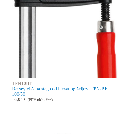
TPN10BE
Bessey vijčana stega od lijevanog željeza TPN-BE
100/50
16,94
€
(PDV uključen)