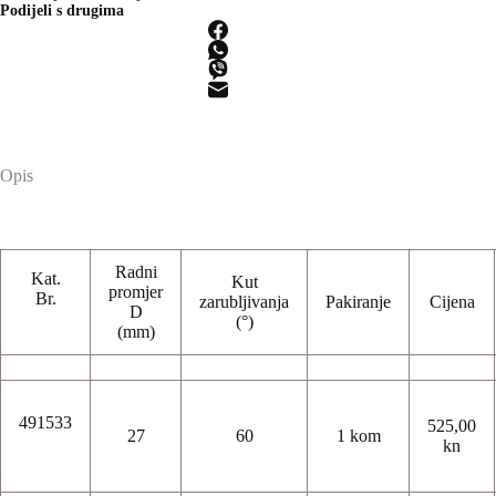
Podijeli s drugima
Opis
Radni
Kat.
Kut
promjer
Br.
zarubljivanja
Pakiranje
Cijena
D
(°)
(mm)
491533
525,00
27
60
1 kom
kn