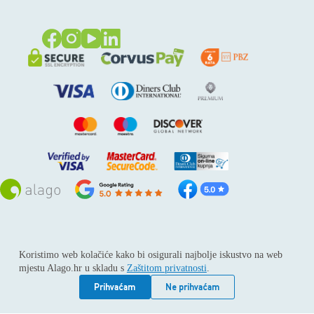
Sva prava pridržana © 2026
Alago
Koristimo web kolačiće kako bi osigurali najbolje iskustvo na web
ALAGO d.o.o. trgovina, usluge i zastupanje stranih tvrtki /
mjestu Alago.hr u skladu s
Zaštitom privatnosti
.
Adresa: Horvati 112, 10436 Rakov potok / Telefon: +385 1
6539 392 / E-mail: kontakt@alago.hr / Podaci o subjektu:
Prihvaćam
Ne prihvaćam
Subjekt je upisan kod Trgovačkog suda u Zagrebu pod
reg.uloškom broj 1-53420. / MBS: 080046630 / OIB: