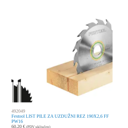
492049
Festool LIST PILE ZA UZDUŽNI REZ 190X2,6 FF
PW16
60,20
€
(PDV uključen)