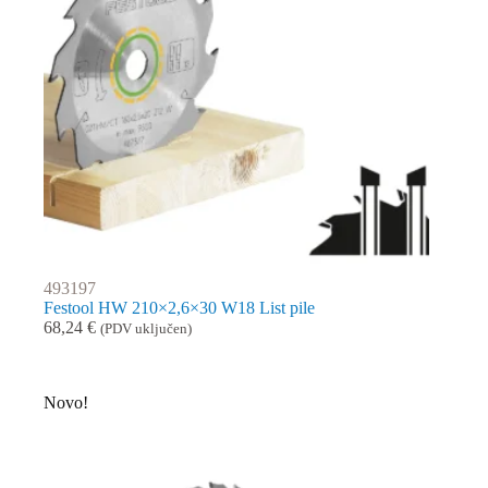
493197
Festool HW 210×2,6×30 W18 List pile
68,24
€
(PDV uključen)
Novo!