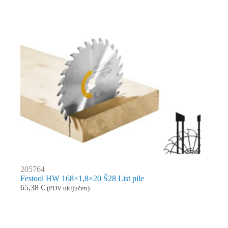
205764
Festool HW 168×1,8×20 Š28 List pile
65,38
€
(PDV uključen)