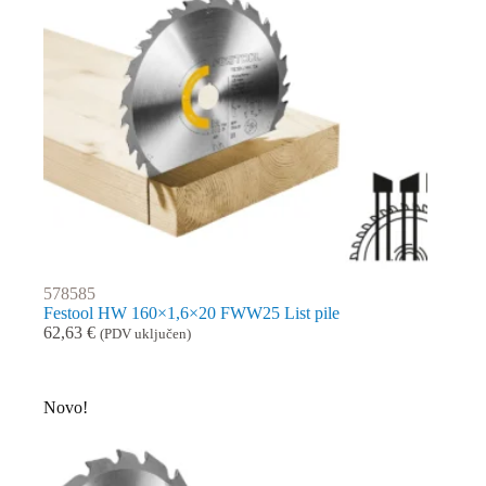
578585
Festool HW 160×1,6×20 FWW25 List pile
62,63
€
(PDV uključen)
Novo!