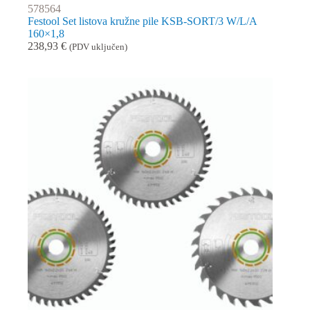
578564
Festool Set listova kružne pile KSB-SORT/3 W/L/A
160×1,8
238,93
€
(PDV uključen)