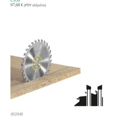
CS50
97,68
€
(PDV uključen)
492048