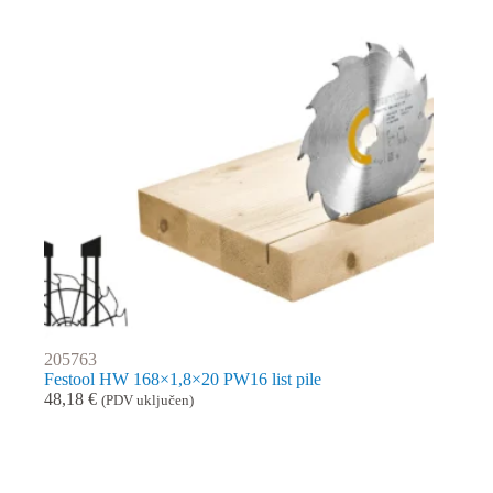
205763
Festool HW 168×1,8×20 PW16 list pile
48,18
€
(PDV uključen)