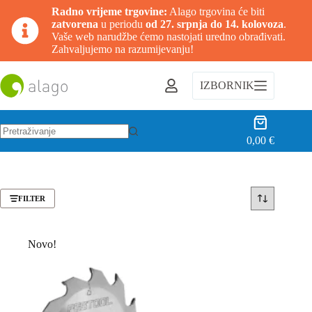
Radno vrijeme trgovine:
Alago trgovina će biti
zatvorena
u periodu
od 27. srpnja do 14. kolovoza
.
Vaše web narudžbe ćemo nastojati uredno obrađivati.
Zahvaljujemo na razumijevanju!
Preskoči
na
IZBORNIK
sadržaj
Košarica
0,00
€
Nema
rezultata.
FILTER
Novo!