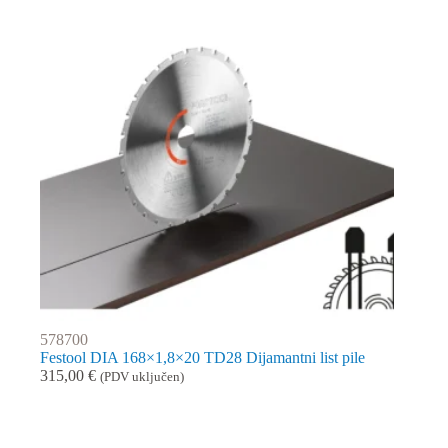
578700
Festool DIA 168×1,8×20 TD28 Dijamantni list pile
315,00
€
(PDV uključen)