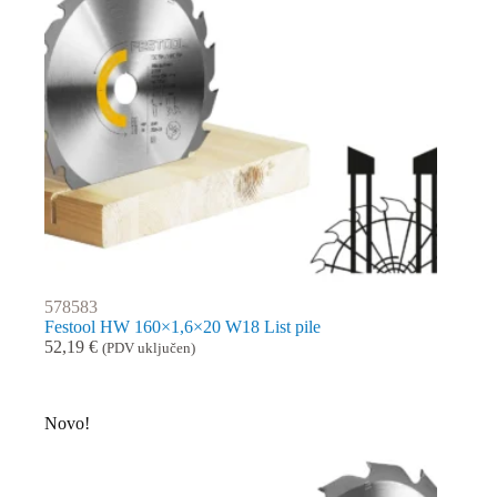
578583
Festool HW 160×1,6×20 W18 List pile
52,19
€
(PDV uključen)
Novo!