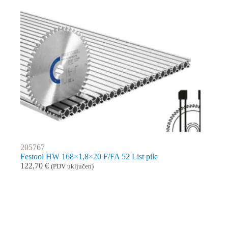
205767
Festool HW 168×1,8×20 F/FA 52 List pile
122,70
€
(PDV uključen)