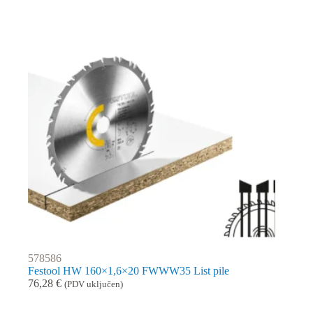
578586
Festool HW 160×1,6×20 FWWW35 List pile
76,28
€
(PDV uključen)