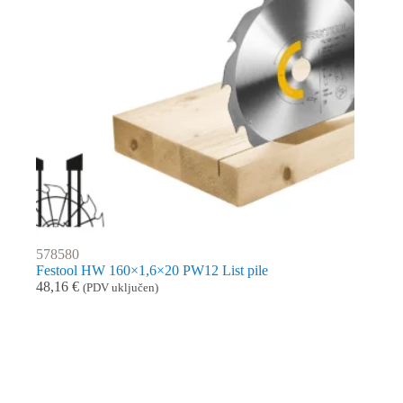
578580
Festool HW 160×1,6×20 PW12 List pile
48,16
€
(PDV uključen)