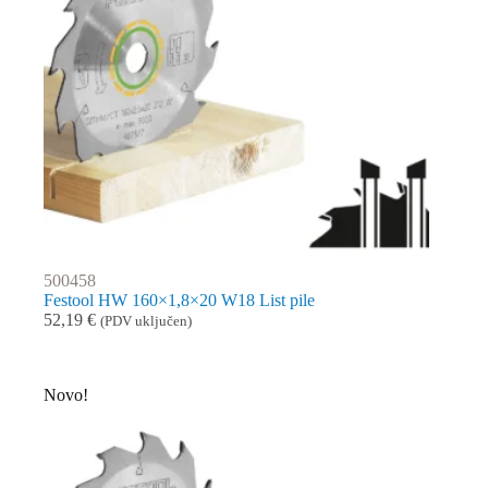
500458
Festool HW 160×1,8×20 W18 List pile
52,19
€
(PDV uključen)
Novo!