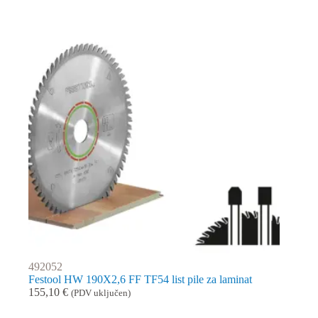
492052
Festool HW 190X2,6 FF TF54 list pile za laminat
155,10
€
(PDV uključen)