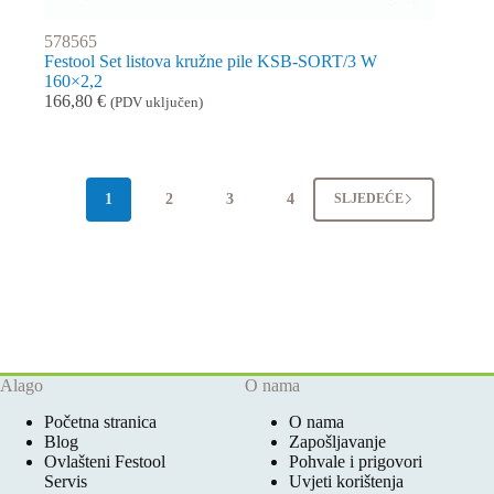
578565
Festool Set listova kružne pile KSB-SORT/3 W
160×2,2
166,80
€
(PDV uključen)
1
2
3
4
SLJEDEĆE
Alago
O nama
Početna stranica
O nama
Blog
Zapošljavanje
Ovlašteni Festool
Pohvale i prigovori
Servis
Uvjeti korištenja