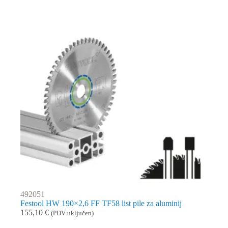
492051
Festool HW 190×2,6 FF TF58 list pile za aluminij
155,10
€
(PDV uključen)