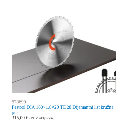
578699
Festool DIA 160×1,8×20 TD28 Dijamantni list kružna
pila
315,00
€
(PDV uključen)