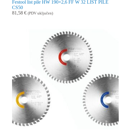
Festool list pile HW 190×2,6 FF W 32 LIST PILE
CS50
81,58
€
(PDV uključen)