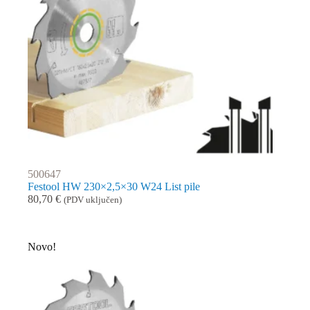
500647
Festool HW 230×2,5×30 W24 List pile
80,70
€
(PDV uključen)
Novo!