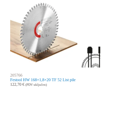
205766
Festool HW 168×1,8×20 TF 52 List pile
122,70
€
(PDV uključen)