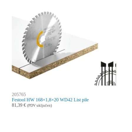
205765
Festool HW 168×1,8×20 WD42 List pile
81,39
€
(PDV uključen)