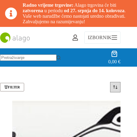
Radno vrijeme trgovine:
Alago trgovina će biti
zatvorena
u periodu
od 27. srpnja do 14. kolovoza
.
Vaše web narudžbe ćemo nastojati uredno obrađivati.
Zahvaljujemo na razumijevanju!
Preskoči
na
IZBORNIK
sadržaj
Košarica
0,00
€
Nema
rezultata.
FILTER