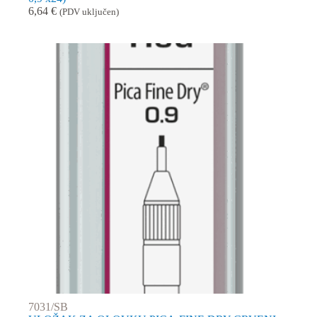
6,64
€
(PDV uključen)
7031/SB