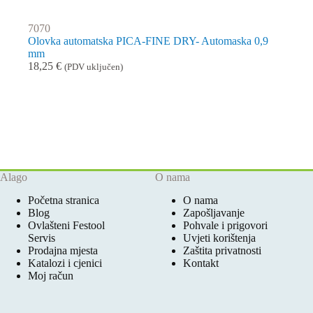
7070
Olovka automatska PICA-FINE DRY- Automaska 0,9
mm
18,25
€
(PDV uključen)
Alago
O nama
Početna stranica
O nama
Blog
Zapošljavanje
Ovlašteni Festool
Pohvale i prigovori
Servis
Uvjeti korištenja
Prodajna mjesta
Zaštita privatnosti
Katalozi i cjenici
Kontakt
Moj račun