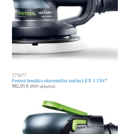
575077
Festool brusilica ekscentrična zračna LEX 3 150/7
982,95
€
(PDV uključen)