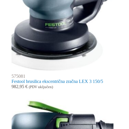
575081
Festool brusilica ekscentrična zračna LEX 3 150/5
982,95
€
(PDV uključen)