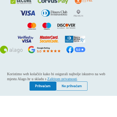
Sva prava pridržana © 2026
Alago
Koristimo web kolačiće kako bi osigurali najbolje iskustvo na web
ALAGO d.o.o. trgovina, usluge i zastupanje stranih tvrtki /
mjestu Alago.hr u skladu s
Zaštitom privatnosti
.
Adresa: Horvati 112, 10436 Rakov potok / Telefon: +385 1
6539 392 / E-mail: kontakt@alago.hr / Podaci o subjektu:
Prihvaćam
Ne prihvaćam
Subjekt je upisan kod Trgovačkog suda u Zagrebu pod
reg.uloškom broj 1-53420. / MBS: 080046630 / OIB:
11092339061 / EUID: HRSR.080046630 / Godina osnivanja:
1994. / Temeljni kapital: 4.615,00 €, uplaćen u cijelosti /
Društvo zastupa: Hrvoje Gotovac, dipl. ing. / Produkcija
weba:
Vindu Agency Ltd