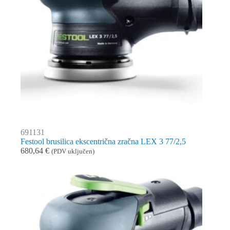
691131
Festool brusilica ekscentrična zračna LEX 3 77/2,5
680,64
€
(PDV uključen)