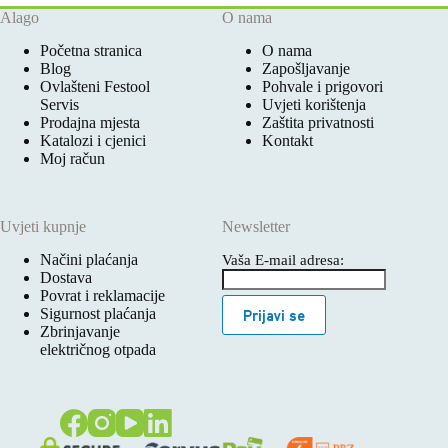
Alago
O nama
Početna stranica
O nama
Blog
Zapošljavanje
Ovlašteni Festool
Pohvale i prigovori
Servis
Uvjeti korištenja
Prodajna mjesta
Zaštita privatnosti
Katalozi i cjenici
Kontakt
Moj račun
Uvjeti kupnje
Newsletter
Načini plaćanja
Vaša E-mail adresa:
Dostava
Povrat i reklamacije
Sigurnost plaćanja
Prijavi se
Zbrinjavanje
električnog otpada