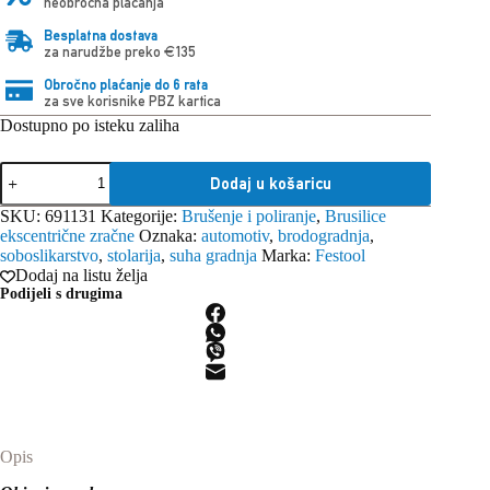
neobročna plaćanja
Besplatna dostava
za narudžbe preko €135
Obročno plaćanje do 6 rata
za sve korisnike PBZ kartica
Dostupno po isteku zaliha
Festool
Dodaj u košaricu
brusilica
ekscentrična
SKU:
691131
Kategorije:
Brušenje i poliranje
,
Brusilice
zračna
ekscentrične zračne
Oznaka:
automotiv
,
brodogradnja
,
LEX
soboslikarstvo
,
stolarija
,
suha gradnja
Marka:
Festool
3
Dodaj na listu želja
77/2,5
Podijeli s drugima
količina
Opis