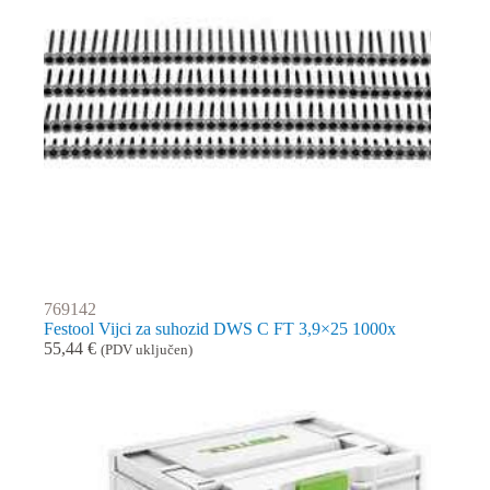
769142
Festool Vijci za suhozid DWS C FT 3,9×25 1000x
55,44
€
(PDV uključen)