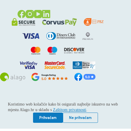
Sva prava pridržana © 2026
Alago
Koristimo web kolačiće kako bi osigurali najbolje iskustvo na web
ALAGO d.o.o. trgovina, usluge i zastupanje stranih tvrtki /
mjestu Alago.hr u skladu s
Zaštitom privatnosti
.
Adresa: Horvati 112, 10436 Rakov potok / Telefon: +385 1
6539 392 / E-mail: kontakt@alago.hr / Podaci o subjektu:
Prihvaćam
Ne prihvaćam
Subjekt je upisan kod Trgovačkog suda u Zagrebu pod
reg.uloškom broj 1-53420. / MBS: 080046630 / OIB: