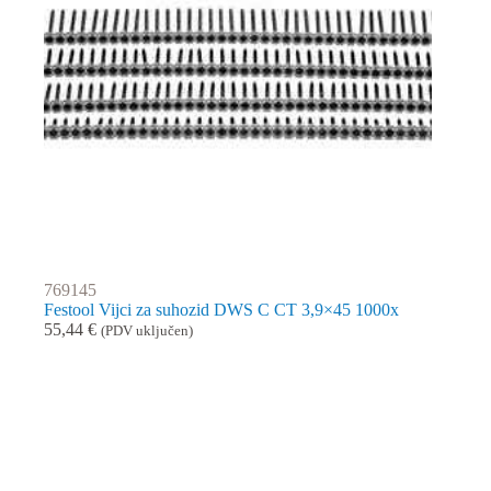
769145
Festool Vijci za suhozid DWS C CT 3,9×45 1000x
55,44
€
(PDV uključen)