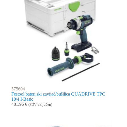
575604
Festool baterijski zavijač/bušilica QUADRIVE TPC
18/4 I-Basic
481,96
€
(PDV uključen)