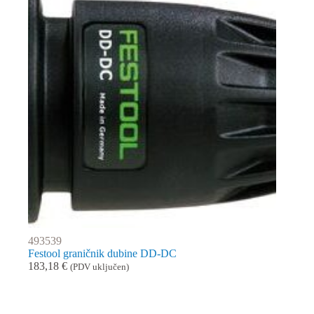
493539
Festool graničnik dubine DD-DC
183,18
€
(PDV uključen)