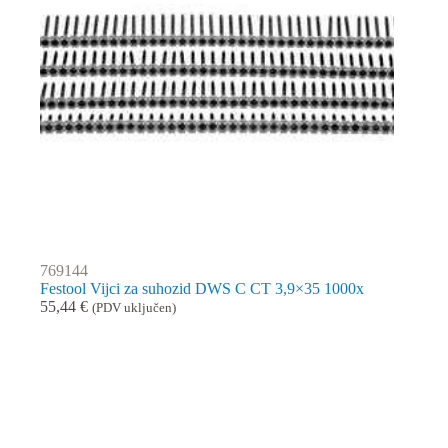
769144
Festool Vijci za suhozid DWS C CT 3,9×35 1000x
55,44
€
(PDV uključen)