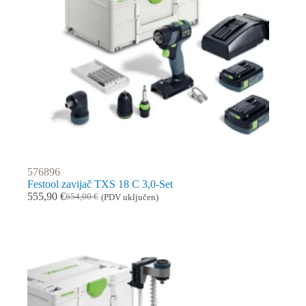
576896
Festool zavijač TXS 18 C 3,0-Set
555,90
€
654,00
€
(PDV uključen)
Izvorna
Trenutna
cijena
cijena
bila
je:
je:
555,90 €.
654,00 €.