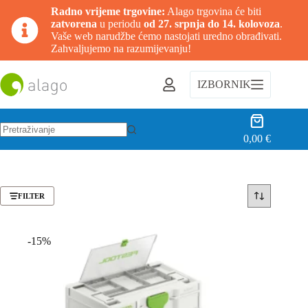
Radno vrijeme trgovine:
Alago trgovina će biti
zatvorena
u periodu
od 27. srpnja do 14. kolovoza
.
Vaše web narudžbe ćemo nastojati uredno obrađivati.
Zahvaljujemo na razumijevanju!
Preskoči
na
IZBORNIK
sadržaj
Košarica
0,00
€
Nema
rezultata.
FILTER
-15%