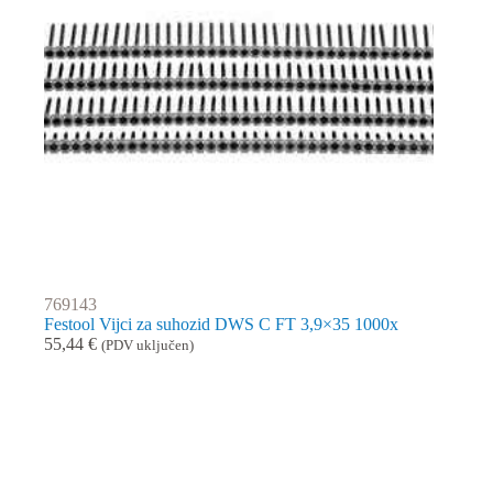
769143
Festool Vijci za suhozid DWS C FT 3,9×35 1000x
55,44
€
(PDV uključen)