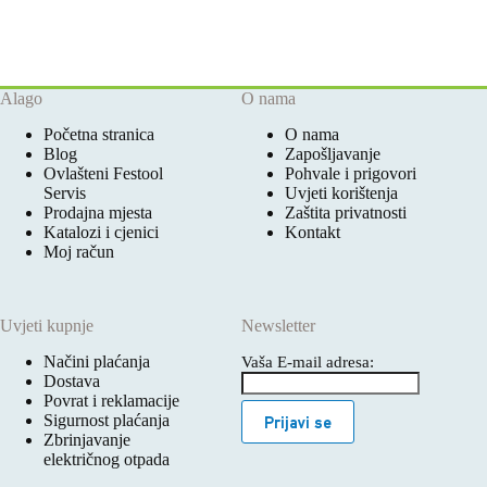
Alago
O nama
Početna stranica
O nama
Blog
Zapošljavanje
Ovlašteni Festool
Pohvale i prigovori
Servis
Uvjeti korištenja
Prodajna mjesta
Zaštita privatnosti
Katalozi i cjenici
Kontakt
Moj račun
Uvjeti kupnje
Newsletter
Načini plaćanja
Vaša E-mail adresa:
Dostava
Povrat i reklamacije
Sigurnost plaćanja
Prijavi se
Zbrinjavanje
električnog otpada