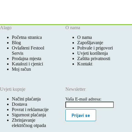
Alago
O nama
Početna stranica
O nama
Blog
Zapošljavanje
Ovlašteni Festool
Pohvale i prigovori
Servis
Uvjeti korištenja
Prodajna mjesta
Zaštita privatnosti
Katalozi i cjenici
Kontakt
Moj račun
Uvjeti kupnje
Newsletter
Načini plaćanja
Vaša E-mail adresa:
Dostava
Povrat i reklamacije
Sigurnost plaćanja
Prijavi se
Zbrinjavanje
električnog otpada