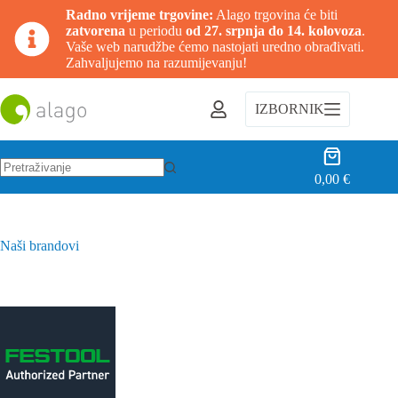
Radno vrijeme trgovine:
Alago trgovina će biti
zatvorena
u periodu
od 27. srpnja do 14. kolovoza
.
Vaše web narudžbe ćemo nastojati uredno obrađivati.
Zahvaljujemo na razumijevanju!
Preskoči
na
IZBORNIK
sadržaj
Košarica
0,00
€
Nema
rezultata.
Naši brandovi