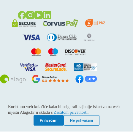
Sva prava pridržana © 2026
Alago
Koristimo web kolačiće kako bi osigurali najbolje iskustvo na web
ALAGO d.o.o. trgovina, usluge i zastupanje stranih tvrtki /
mjestu Alago.hr u skladu s
Zaštitom privatnosti
.
Adresa: Horvati 112, 10436 Rakov potok / Telefon: +385 1
6539 392 / E-mail: kontakt@alago.hr / Podaci o subjektu:
Prihvaćam
Ne prihvaćam
Subjekt je upisan kod Trgovačkog suda u Zagrebu pod
reg.uloškom broj 1-53420. / MBS: 080046630 / OIB: