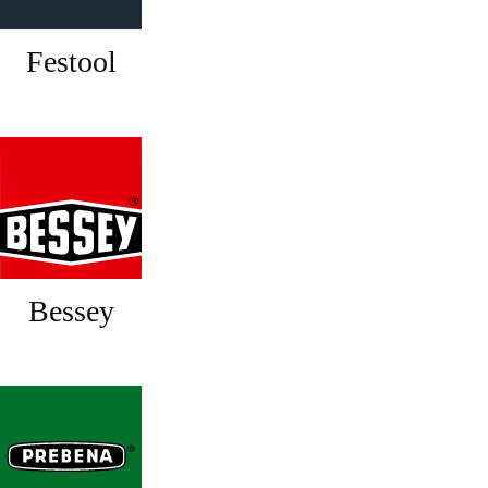
Festool
Bessey