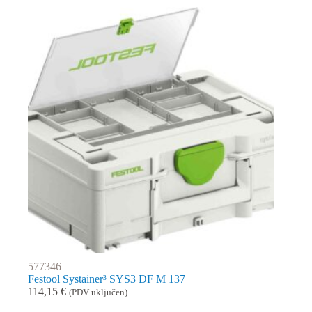
577346
Festool Systainer³ SYS3 DF M 137
114,15
€
(PDV uključen)