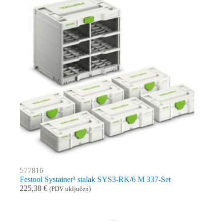
577816
Festool Systainer³ stalak SYS3-RK/6 M 337-Set
225,38
€
(PDV uključen)