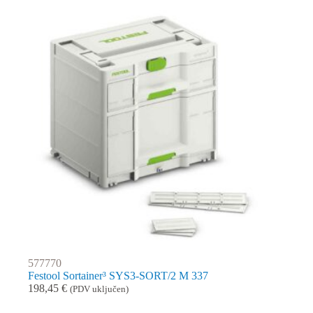
577770
Festool Sortainer³ SYS3-SORT/2 M 337
198,45
€
(PDV uključen)