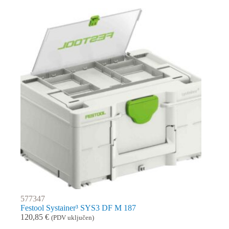
577347
Festool Systainer³ SYS3 DF M 187
120,85
€
(PDV uključen)