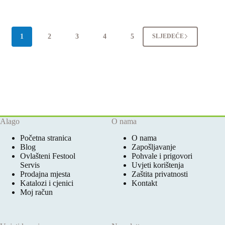
1
2
3
4
5
SLJEDEĆE
Alago
O nama
Početna stranica
O nama
Blog
Zapošljavanje
Ovlašteni Festool
Pohvale i prigovori
Servis
Uvjeti korištenja
Prodajna mjesta
Zaštita privatnosti
Katalozi i cjenici
Kontakt
Moj račun