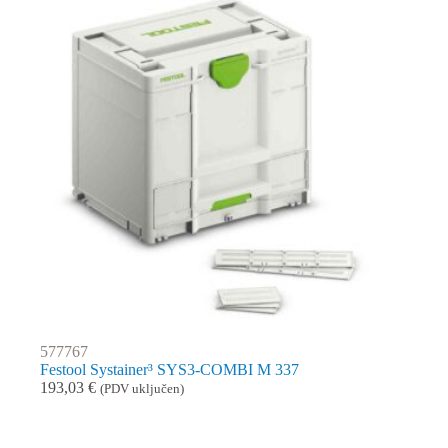
577767
Festool Systainer³ SYS3-COMBI M 337
193,03
€
(PDV uključen)