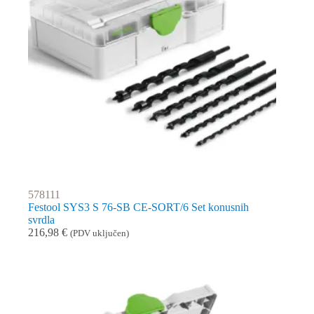
578111
Festool SYS3 S 76-SB CE-SORT/6 Set konusnih
svrdla
216,98
€
(PDV uključen)