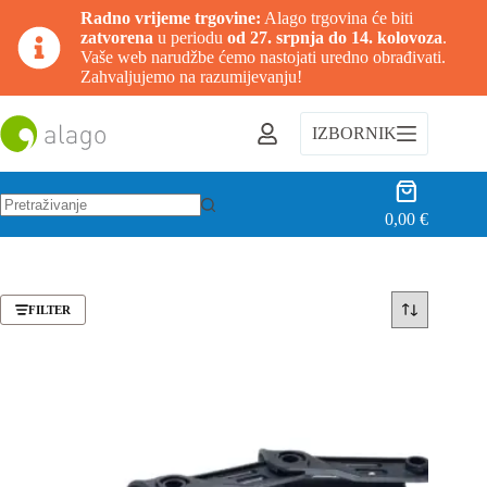
Radno vrijeme trgovine:
Alago trgovina će biti
zatvorena
u periodu
od 27. srpnja do 14. kolovoza
.
Vaše web narudžbe ćemo nastojati uredno obrađivati.
Zahvaljujemo na razumijevanju!
Preskoči
na
IZBORNIK
sadržaj
Košarica
0,00
€
Nema
rezultata.
FILTER