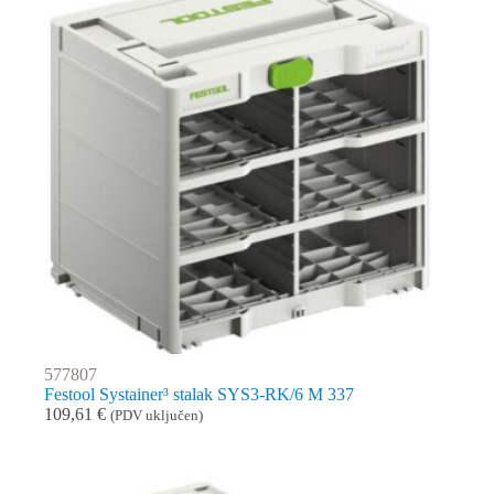
577807
Festool Systainer³ stalak SYS3-RK/6 M 337
109,61
€
(PDV uključen)