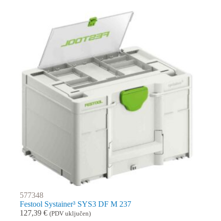
577348
Festool Systainer³ SYS3 DF M 237
127,39
€
(PDV uključen)