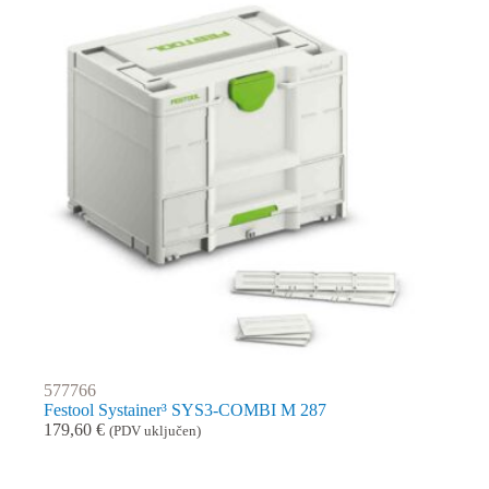
577766
Festool Systainer³ SYS3-COMBI M 287
179,60
€
(PDV uključen)