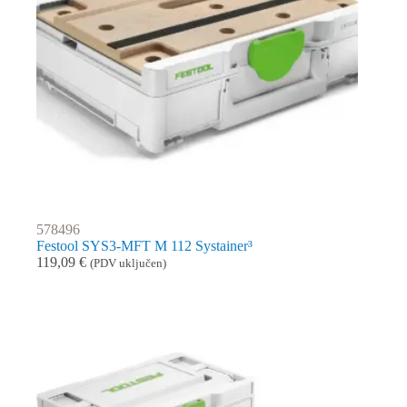
578496
Festool SYS3-MFT M 112 Systainer³
119,09
€
(PDV uključen)