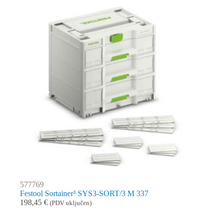
577769
Festool Sortainer³ SYS3-SORT/3 M 337
198,45
€
(PDV uključen)