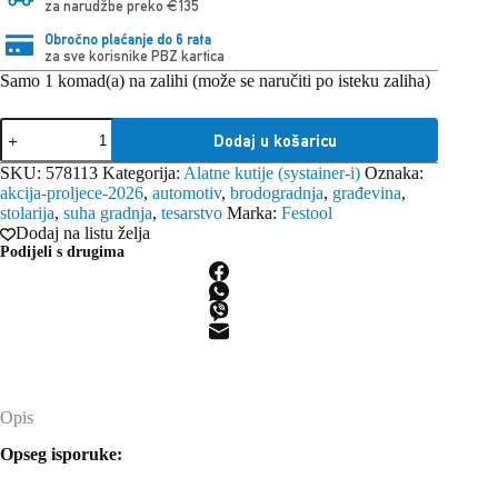
za narudžbe preko €135
Obročno plaćanje do 6 rata
za sve korisnike PBZ kartica
Samo 1 komad(a) na zalihi (može se naručiti po isteku zaliha)
Festool
Dodaj u košaricu
SYS3
S
SKU:
578113
Kategorija:
Alatne kutije (systainer-i)
Oznaka:
76-
akcija-proljece-2026
,
automotiv
,
brodogradnja
,
građevina
,
DBL-
stolarija
,
suha gradnja
,
tesarstvo
Marka:
Festool
Set
Dodaj na listu želja
količina
Podijeli s drugima
Opis
Opseg isporuke: