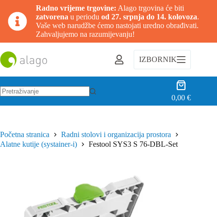
Radno vrijeme trgovine:
Alago trgovina će biti
zatvorena
u periodu
od 27. srpnja do 14. kolovoza
.
Vaše web narudžbe ćemo nastojati uredno obrađivati.
Zahvaljujemo na razumijevanju!
Preskoči
na
IZBORNIK
sadržaj
Košarica
0,00
€
Nema
rezultata.
Početna stranica
Radni stolovi i organizacija prostora
Alatne kutije (systainer-i)
Festool SYS3 S 76-DBL-Set