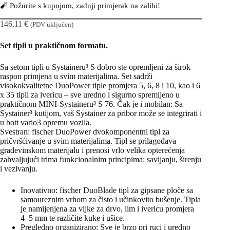
🧨 Požurite s kupnjom, zadnji primjerak na zalihi!
146,11
€
(PDV uključen)
Set tipli u praktičnom formatu.
Sa setom tipli u Systaineru³ S dobro ste opremljeni za širok
raspon primjena u svim materijalima. Set sadrži
visokokvalitetne DuoPower tiple promjera 5, 6, 8 i 10, kao i 6
x 35 tipli za ivericu – sve uredno i sigurno spremljeno u
praktičnom MINI-Systaineru³ S 76. Čak je i mobilan: Sa
Systainer³ kutijom, vaš Systainer za pribor može se integrirati i
u bott vario3 opremu vozila.
Svestran: fischer DuoPower dvokomponentni tipl za
pričvršćivanje u svim materijalima. Tipl se prilagođava
građevinskom materijalu i prenosi vrlo velika opterećenja
zahvaljujući trima funkcionalnim principima: savijanju, širenju
i vezivanju.
Inovativno: fischer DuoBlade tipl za gipsane ploče sa
samoureznim vrhom za čisto i učinkovito bušenje. Tipla
je namijenjena za vijke za drvo, lim i ivericu promjera
4–5 mm te različite kuke i ušice.
Pregledno organizirano: Sve je brzo pri ruci i uredno