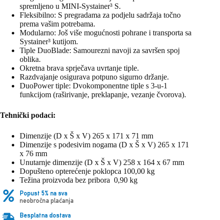
spremljeno u MINI-Systainer³ S.
Fleksibilno: S pregradama za podjelu sadržaja točno
prema vašim potrebama.
Modularno: Još više mogućnosti pohrane i transporta sa
Systainer³ kutijom.
Tiple DuoBlade: Samourezni navoji za savršen spoj
oblika.
Okretna brava sprječava uvrtanje tiple.
Razdvajanje osigurava potpuno sigurno držanje.
DuoPower tiple: Dvokomponentne tiple s 3-u-1
funkcijom (raširivanje, preklapanje, vezanje čvorova).
Tehnički podaci:
Dimenzije (D x Š x V) 265 x 171 x 71 mm
Dimenzije s podesivim nogama (D x Š x V) 265 x 171
x 76 mm
Unutarnje dimenzije (D x Š x V) 258 x 164 x 67 mm
Dopušteno opterećenje poklopca 100,00 kg
Težina proizvoda bez pribora 0,90 kg
Popust 5% na sva
neobročna plaćanja
Besplatna dostava