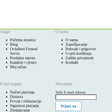
Alago
O nama
Početna stranica
O nama
Blog
Zapošljavanje
Ovlašteni Festool
Pohvale i prigovori
Servis
Uvjeti korištenja
Prodajna mjesta
Zaštita privatnosti
Katalozi i cjenici
Kontakt
Moj račun
Uvjeti kupnje
Newsletter
Načini plaćanja
Vaša E-mail adresa:
Dostava
Povrat i reklamacije
Sigurnost plaćanja
Prijavi se
Zbrinjavanje