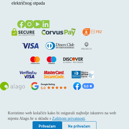
električnog otpada
Sva prava pridržana © 2026
Alago
Koristimo web kolačiće kako bi osigurali najbolje iskustvo na web
ALAGO d.o.o. trgovina, usluge i zastupanje stranih tvrtki /
mjestu Alago.hr u skladu s
Zaštitom privatnosti
.
Adresa: Horvati 112, 10436 Rakov potok / Telefon: +385 1
6539 392 / E-mail: kontakt@alago.hr / Podaci o subjektu:
Prihvaćam
Ne prihvaćam