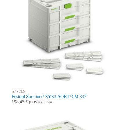
577769
Festool Sortainer³ SYS3-SORT/3 M 337
198,45
€
(PDV uključen)