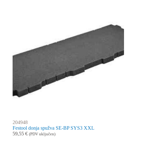
204948
Festool donja spužva SE-BP SYS3 XXL
59,55
€
(PDV uključen)