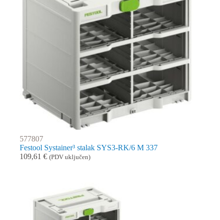
577807
Festool Systainer³ stalak SYS3-RK/6 M 337
109,61
€
(PDV uključen)