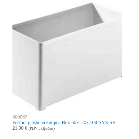
500067
Festool plastična kutijica Box 60x120x71/4 SYS-SB
21,00
€
(PDV uključen)