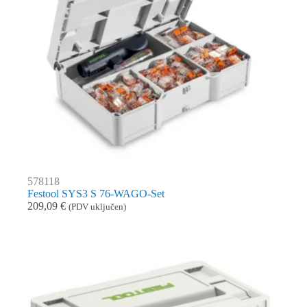
578118
Festool SYS3 S 76-WAGO-Set
209,09
€
(PDV uključen)