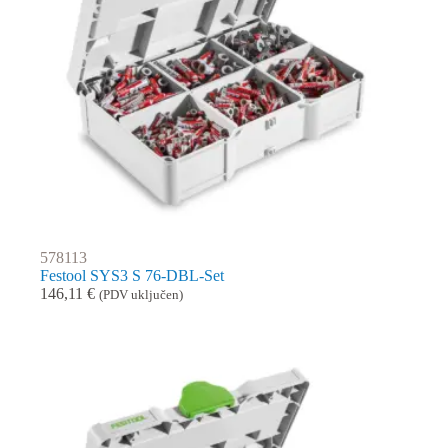
578113
Festool SYS3 S 76-DBL-Set
146,11
€
(PDV uključen)