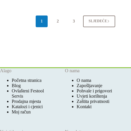
1
2
3
SLJEDEĆE
Alago
O nama
Početna stranica
O nama
Blog
Zapošljavanje
Ovlašteni Festool
Pohvale i prigovori
Servis
Uvjeti korištenja
Prodajna mjesta
Zaštita privatnosti
Katalozi i cjenici
Kontakt
Moj račun