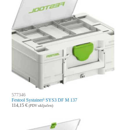
577346
Festool Systainer³ SYS3 DF M 137
114,15
€
(PDV uključen)