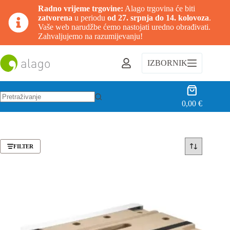
Radno vrijeme trgovine:
Alago trgovina će biti
zatvorena
u periodu
od 27. srpnja do 14. kolovoza
.
Vaše web narudžbe ćemo nastojati uredno obrađivati.
Zahvaljujemo na razumijevanju!
Preskoči
na
IZBORNIK
sadržaj
Košarica
0,00
€
Nema
rezultata.
FILTER