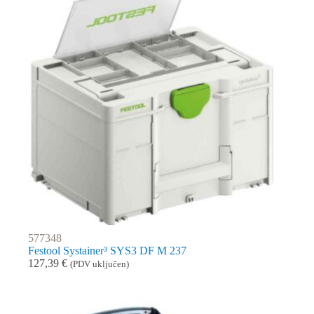
577348
Festool Systainer³ SYS3 DF M 237
127,39
€
(PDV uključen)