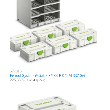
577816
Festool Systainer³ stalak SYS3-RK/6 M 337-Set
225,38
€
(PDV uključen)