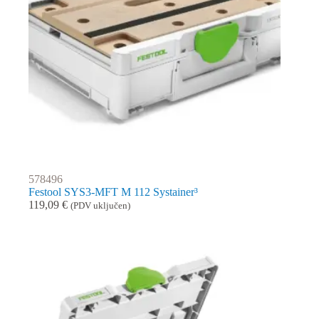
578496
Festool SYS3-MFT M 112 Systainer³
119,09
€
(PDV uključen)