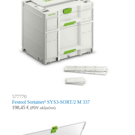
577770
Festool Sortainer³ SYS3-SORT/2 M 337
198,45
€
(PDV uključen)