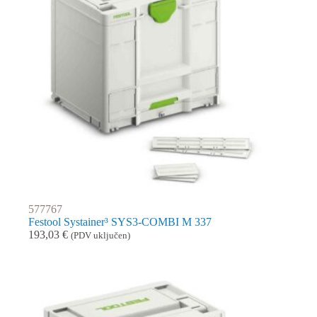
577767
Festool Systainer³ SYS3-COMBI M 337
193,03
€
(PDV uključen)