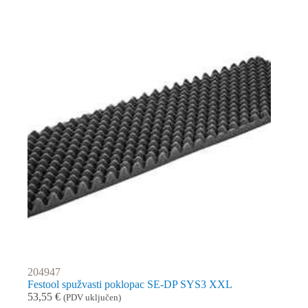
204947
Festool spužvasti poklopac SE-DP SYS3 XXL
53,55
€
(PDV uključen)