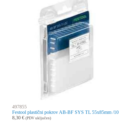
497855
Festool plastični pokrov AB-BF SYS TL 55x85mm /10
8,30
€
(PDV uključen)