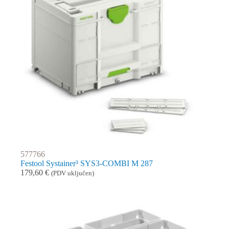
577766
Festool Systainer³ SYS3-COMBI M 287
179,60
€
(PDV uključen)