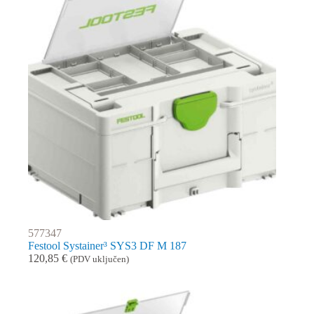
577347
Festool Systainer³ SYS3 DF M 187
120,85
€
(PDV uključen)