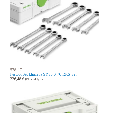
578117
Festool Set ključeva SYS3 S 76-RRS-Set
226,48
€
(PDV uključen)