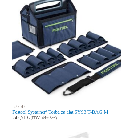
577501
Festool Systainer³ Torba za alat SYS3 T-BAG M
242,51
€
(PDV uključen)