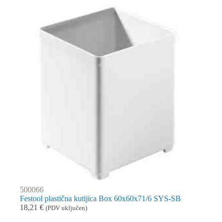
500066
Festool plastična kutijica Box 60x60x71/6 SYS-SB
18,21
€
(PDV uključen)