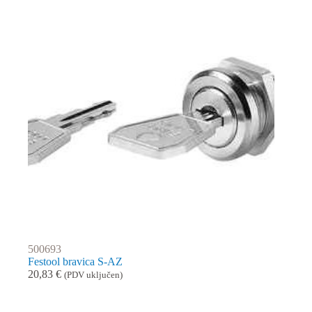
500693
Festool bravica S-AZ
20,83
€
(PDV uključen)