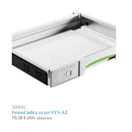
500692
Festool ladica za sys SYS-AZ
70,58
€
(PDV uključen)