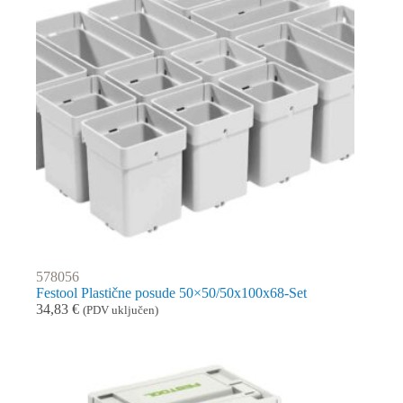
578056
Festool Plastične posude 50×50/50x100x68-Set
34,83
€
(PDV uključen)