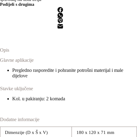
SB
Podijeli s drugima
količina
Opis
Glavne aplikacije
Pregledno rasporedite i pohranite potrošni materijal i male
dijelove
Stavke uključene
Kol. u pakiranju: 2 komada
Dodatne informacije
Dimenzije (D x Š x V)
180 x 120 x 71 mm