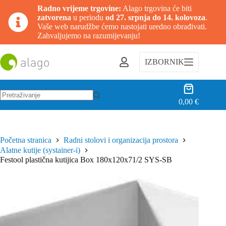
Radno vrijeme trgovine:
Alago trgovina će biti
zatvorena
u periodu
od 27. srpnja do 14. kolovoza
.
Vaše web narudžbe ćemo nastojati uredno obrađivati.
Zahvaljujemo na razumijevanju!
Preskoči
na
IZBORNIK
sadržaj
Košarica
0,00
€
Nema
rezultata.
Početna stranica
Radni stolovi i organizacija prostora
Alatne kutije (systainer-i)
Festool plastična kutijica Box 180x120x71/2 SYS-SB