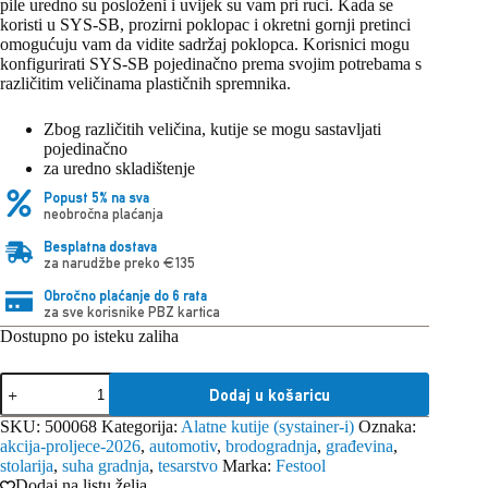
pile uredno su posloženi i uvijek su vam pri ruci. Kada se
koristi u SYS-SB, prozirni poklopac i okretni gornji pretinci
omogućuju vam da vidite sadržaj poklopca. Korisnici mogu
konfigurirati SYS-SB pojedinačno prema svojim potrebama s
različitim veličinama plastičnih spremnika.
Zbog različitih veličina, kutije se mogu sastavljati
pojedinačno
za uredno skladištenje
Popust 5% na sva
neobročna plaćanja
Besplatna dostava
za narudžbe preko €135
Obročno plaćanje do 6 rata
za sve korisnike PBZ kartica
Dostupno po isteku zaliha
Festool
Dodaj u košaricu
plastična
kutijica
SKU:
500068
Kategorija:
Alatne kutije (systainer-i)
Oznaka:
Box
akcija-proljece-2026
,
automotiv
,
brodogradnja
,
građevina
,
180x120x71/2
stolarija
,
suha gradnja
,
tesarstvo
Marka:
Festool
SYS-
Dodaj na listu želja