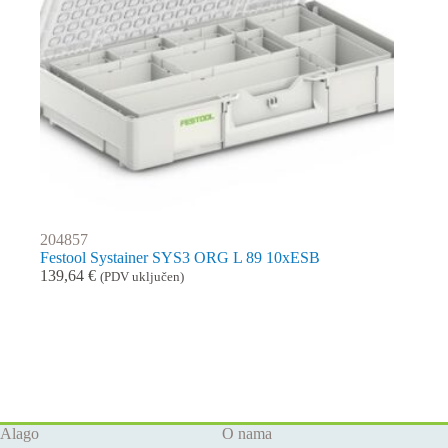
204857
Festool Systainer SYS3 ORG L 89 10xESB
139,64
€
(PDV uključen)
Alago
O nama