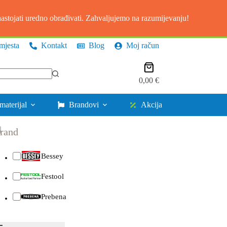
stojati uredno obrađivati. Zahvaljujemo na razumijevanju!
mjesta
Kontakt
Blog
Moj račun
Košarica
0,00
€
materijal
Brandovi
Akcija
rand
Bessey
Festool
Prebena