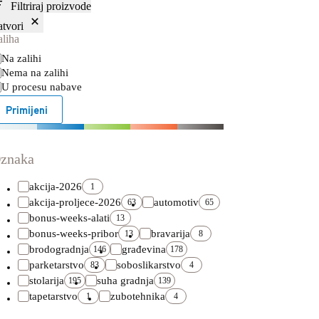
Filtriraj proizvode
atvori
aliha
stupnost
Na zalihi
Nema na zalihi
U procesu nabave
Primijeni
znaka
akcija-2026
1
akcija-proljece-2026
automotiv
63
65
bonus-weeks-alati
13
bonus-weeks-pribor
bravarija
13
8
brodogradnja
građevina
146
178
parketarstvo
soboslikarstvo
83
4
stolarija
suha gradnja
195
139
tapetarstvo
zubotehnika
1
4