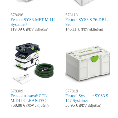
578496
578113
Festool SYS3-MFT M 112
Festool SYS3 S 76-DBL-
Systainer³
Set
119,09
€
146,11
€
(PDV uključen)
(PDV uključen)
578309
577818
Festool usisavač CTL
Festool Systainer SYS3 S
MIDI I CLEANTEC
147 Systainer
758,88
€
38,95
€
(PDV uključen)
(PDV uključen)