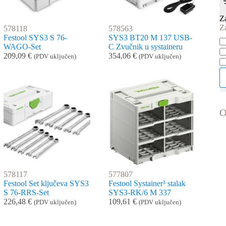
Z
Z
578118
578563
Festool SYS3 S 76-
SYS3 BT20 M 137 USB-
Do
WAGO-Set
C Zvučnik u systaineru
209,09
€
354,06
€
(PDV uključen)
(PDV uključen)
O
578117
577807
Festool Set ključeva SYS3
Festool Systainer³ stalak
S 76-RRS-Set
SYS3-RK/6 M 337
226,48
€
109,61
€
(PDV uključen)
(PDV uključen)