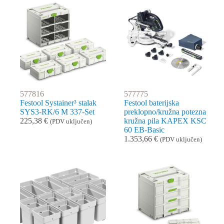
577816
577775
Festool Systainer³ stalak
Festool baterijska
SYS3-RK/6 M 337-Set
preklopno/kružna potezna
225,38
€
kružna pila KAPEX KSC
(PDV uključen)
60 EB-Basic
1.353,66
€
(PDV uključen)