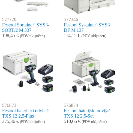
577770
577346
Festool Sortainer³ SYS3-
Festool Systainer³ SYS3
SORT/2 M 337
DF M 137
198,45
€
114,15
€
(PDV uključen)
(PDV uključen)
576873
576874
Festool baterijski odvijač
Festool baterijski odvijač
TXS 12 2,5-Plus
TXS 12 2,5-Set
375,36
€
510,66
€
(PDV uključen)
(PDV uključen)