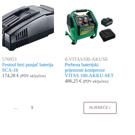
576953
0-VITAS100-AKUSE
Festool brzi punjač baterija
Prebena baterijski
SCA-16
prijenosni kompresor
174,28
€
VITAS 100-AKKU-SET
(PDV uključen)
486,25
€
(PDV uključen)
4
…
9
SLJEDEĆE