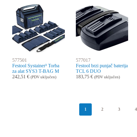
577501
577017
Festool Systainer³ Torba
Festool brzi punjač baterija
za alat SYS3 T-BAG M
TCL 6 DUO
242,51
€
183,75
€
(PDV uključen)
(PDV uključen)
1
2
3