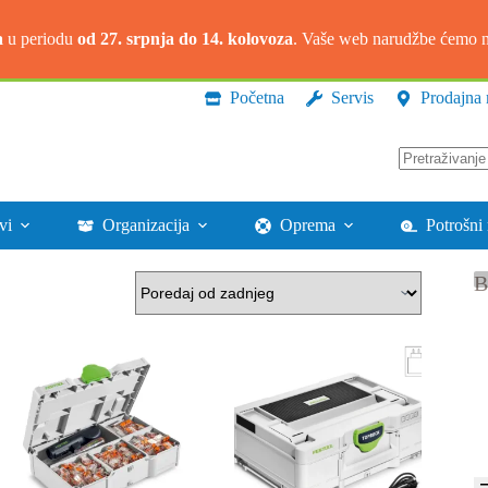
a
u periodu
od 27. srpnja do 14. kolovoza
. Vaše web narudžbe ćemo na
Početna
Servis
Prodajna 
Nema
rezultata.
vi
Organizacija
Oprema
Potrošni 
B