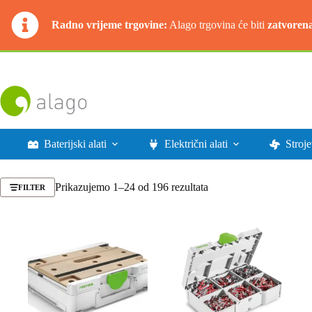
Radno vrijeme trgovine:
Alago trgovina će biti
zatvoren
Preskoči
na
sadržaj
Baterijski alati
Električni alati
Stroje
Poredano
Prikazujemo 1–24 od 196 rezultata
FILTER
po
najnovijem