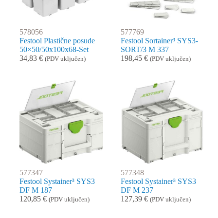
578056
577769
Festool Plastične posude
Festool Sortainer³ SYS3-
50×50/50x100x68-Set
SORT/3 M 337
34,83
€
198,45
€
(PDV uključen)
(PDV uključen)
577347
577348
Festool Systainer³ SYS3
Festool Systainer³ SYS3
DF M 187
DF M 237
120,85
€
127,39
€
(PDV uključen)
(PDV uključen)