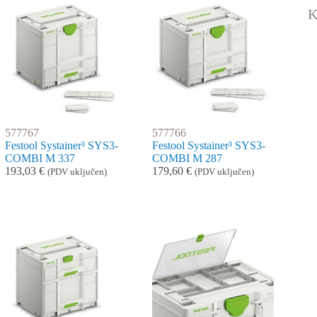
K
577767
577766
Festool Systainer³ SYS3-
Festool Systainer³ SYS3-
COMBI M 337
COMBI M 287
193,03
€
179,60
€
(PDV uključen)
(PDV uključen)