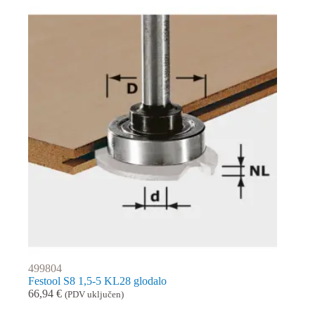
499804
Festool S8 1,5-5 KL28 glodalo
66,94
€
(PDV uključen)