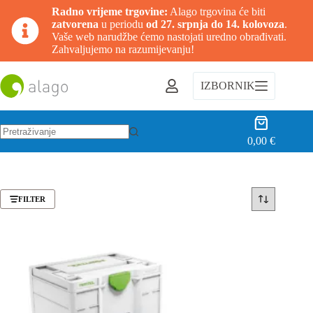
Radno vrijeme trgovine:
Alago trgovina će biti
zatvorena
u periodu
od 27. srpnja do 14. kolovoza
.
Vaše web narudžbe ćemo nastojati uredno obrađivati.
Zahvaljujemo na razumijevanju!
Preskoči
na
IZBORNIK
sadržaj
Košarica
0,00
€
Nema
rezultata.
FILTER