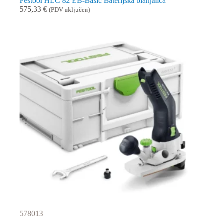
Festool HLC 82 EB-Basic Baterijska blanjalica
575,33
€
(PDV uključen)
578013