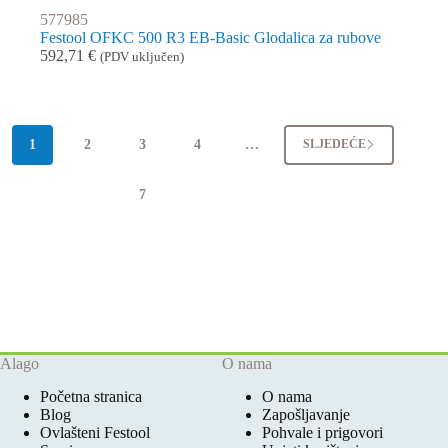
577985
Festool OFKC 500 R3 EB-Basic Glodalica za rubove
592,71
€
(PDV uključen)
1
2
3
4
…
SLJEDEĆE
7
Alago
O nama
Početna stranica
O nama
Blog
Zapošljavanje
Ovlašteni Festool
Pohvale i prigovori