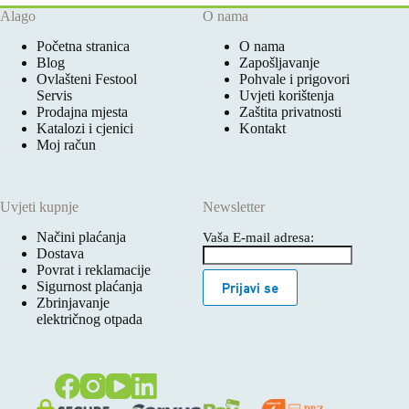
Alago
O nama
Početna stranica
O nama
Blog
Zapošljavanje
Ovlašteni Festool
Pohvale i prigovori
Servis
Uvjeti korištenja
Prodajna mjesta
Zaštita privatnosti
Katalozi i cjenici
Kontakt
Moj račun
Uvjeti kupnje
Newsletter
Načini plaćanja
Vaša E-mail adresa:
Dostava
Povrat i reklamacije
Sigurnost plaćanja
Prijavi se
Zbrinjavanje
električnog otpada