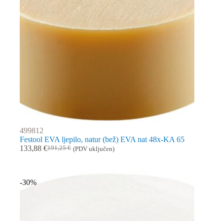
499812
Festool EVA ljepilo, natur (bež) EVA nat 48x-KA 65
133,88
€
191,25
€
(PDV uključen)
Izvorna
Trenutna
cijena
cijena
bila
je:
je:
133,88 €.
-30%
191,25 €.