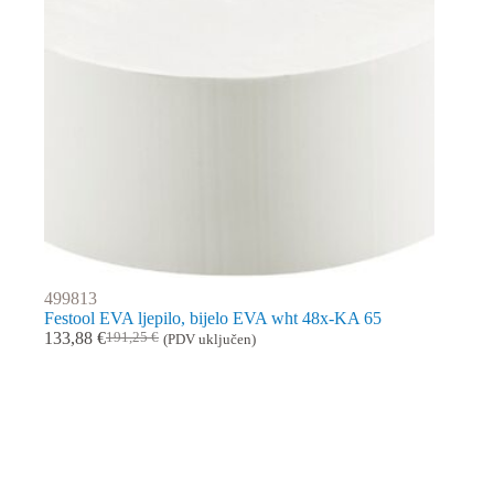
499813
Festool EVA ljepilo, bijelo EVA wht 48x-KA 65
133,88
€
191,25
€
(PDV uključen)
Izvorna
Trenutna
cijena
cijena
bila
je:
je:
133,88 €.
191,25 €.