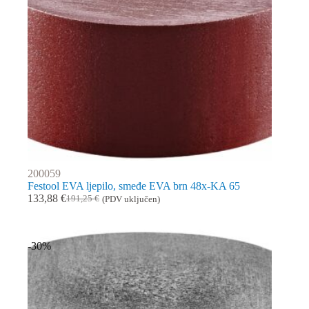
200059
Festool EVA ljepilo, smeđe EVA brn 48x-KA 65
133,88
€
191,25
€
(PDV uključen)
Izvorna
Trenutna
cijena
cijena
bila
je:
je:
133,88 €.
-30%
191,25 €.