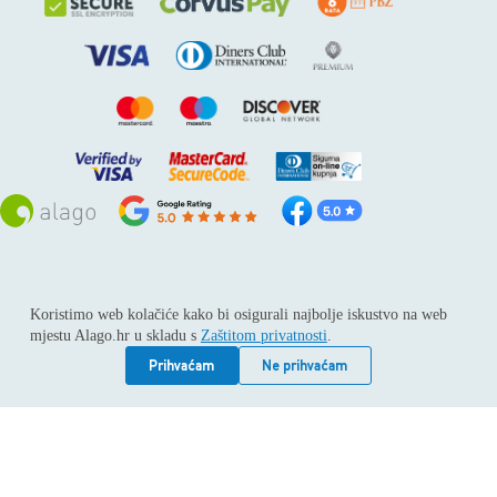
Sva prava pridržana © 2026
Alago
Koristimo web kolačiće kako bi osigurali najbolje iskustvo na web
ALAGO d.o.o. trgovina, usluge i zastupanje stranih tvrtki /
mjestu Alago.hr u skladu s
Zaštitom privatnosti
.
Adresa: Horvati 112, 10436 Rakov potok / Telefon: +385 1
6539 392 / E-mail: kontakt@alago.hr / Podaci o subjektu:
Prihvaćam
Ne prihvaćam
Subjekt je upisan kod Trgovačkog suda u Zagrebu pod
reg.uloškom broj 1-53420. / MBS: 080046630 / OIB:
11092339061 / EUID: HRSR.080046630 / Godina osnivanja:
1994. / Temeljni kapital: 4.615,00 €, uplaćen u cijelosti /
Društvo zastupa: Hrvoje Gotovac, dipl. ing. / Produkcija
weba:
Vindu Agency Ltd