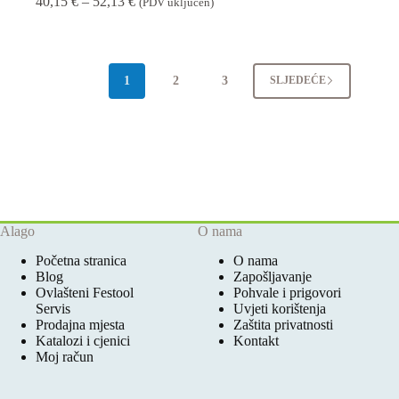
Raspon
40,15
€
–
52,13
€
(PDV uključen)
cijena:
od
40,15 €
do
52,13 €
1
2
3
SLJEDEĆE
Alago
O nama
Početna stranica
O nama
Blog
Zapošljavanje
Ovlašteni Festool
Pohvale i prigovori
Servis
Uvjeti korištenja
Prodajna mjesta
Zaštita privatnosti
Katalozi i cjenici
Kontakt
Moj račun