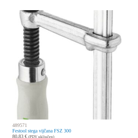
489571
Festool stega vijčana FSZ 300
80,83
€
(PDV uključen)