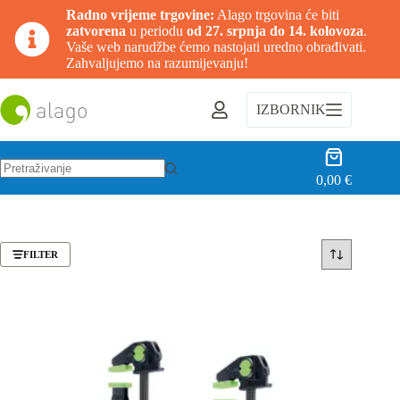
Radno vrijeme trgovine:
Alago trgovina će biti
zatvorena
u periodu
od 27. srpnja do 14. kolovoza
.
Vaše web narudžbe ćemo nastojati uredno obrađivati.
Zahvaljujemo na razumijevanju!
Preskoči
na
IZBORNIK
sadržaj
Košarica
0,00
€
Nema
rezultata.
FILTER