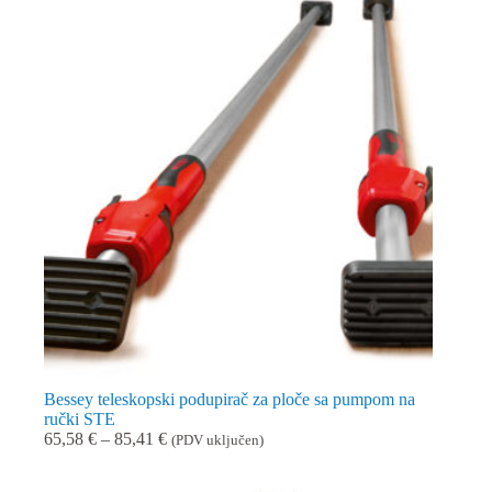
Bessey teleskopski podupirač za ploče sa pumpom na
ručki STE
Raspon
65,58
€
–
85,41
€
(PDV uključen)
cijena:
od