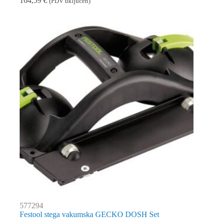
164,59
€
(PDV uključen)
577294
Festool stega vakumska GECKO DOSH Set