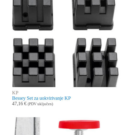
KP
Bessey Set za uokvirivanje KP
47,16
€
(PDV uključen)