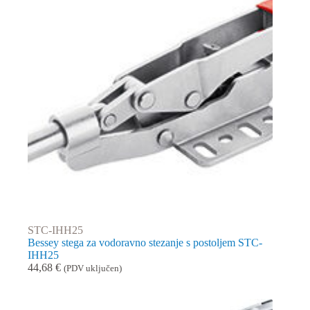
STC-IHH25
Bessey stega za vodoravno stezanje s postoljem STC-
IHH25
44,68
€
(PDV uključen)