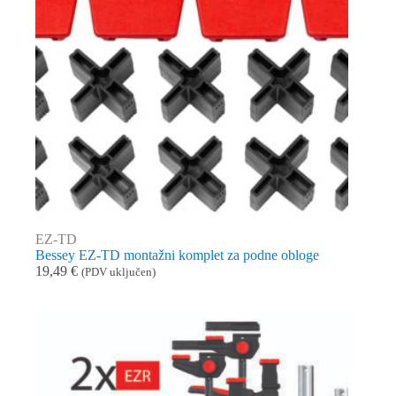
EZ-TD
Bessey EZ‑TD montažni komplet za podne obloge
19,49
€
(PDV uključen)