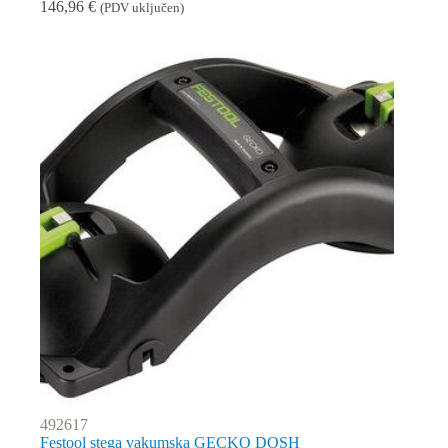
146,96
€
(PDV uključen)
492617
Festool stega vakumska GECKO DOSH