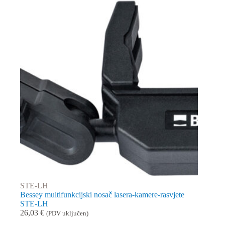
65,58 €
do
85,41 €
STE-LH
Bessey multifunkcijski nosač lasera-kamere-rasvjete
STE-LH
26,03
€
(PDV uključen)