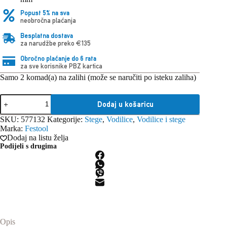
Popust 5% na sva
neobročna plaćanja
Besplatna dostava
za narudžbe preko €135
Obročno plaćanje do 6 rata
za sve korisnike PBZ kartica
Samo 2 komad(a) na zalihi (može se naručiti po isteku zaliha)
Festool
Dodaj u košaricu
stega
za
SKU:
577132
Kategorije:
Stege
,
Vodilice
,
Vodilice i stege
MFT-
Marka:
Festool
HZ
Dodaj na listu želja
80
Podijeli s drugima
količina
Opis