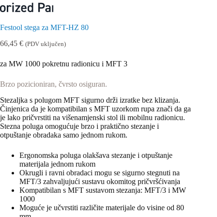
Festool stega za MFT-HZ 80
66,45
€
(PDV uključen)
za MW 1000 pokretnu radionicu i MFT 3
Brzo pozicioniran, čvrsto osiguran.
Stezaljka s polugom MFT sigurno drži izratke bez klizanja.
Činjenica da je kompatibilan s MFT uzorkom rupa znači da ga
je lako pričvrstiti na višenamjenski stol ili mobilnu radionicu.
Stezna poluga omogućuje brzo i praktično stezanje i
otpuštanje obradaka samo jednom rukom.
Ergonomska poluga olakšava stezanje i otpuštanje
materijala jednom rukom
Okrugli i ravni obradaci mogu se sigurno stegnuti na
MFT/3 zahvaljujući sustavu okomitog pričvršćivanja
Kompatibilan s MFT sustavom stezanja: MFT/3 i MW
1000
Moguće je učvrstiti različite materijale do visine od 80
mm