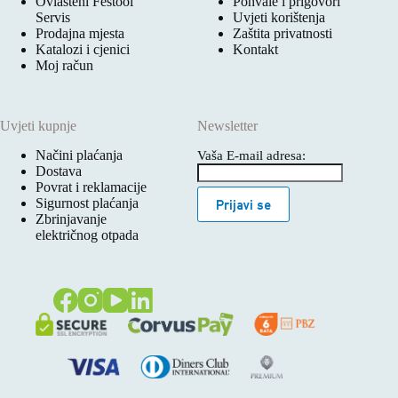
Ovlašteni Festool
Pohvale i prigovori
Servis
Uvjeti korištenja
Prodajna mjesta
Zaštita privatnosti
Katalozi i cjenici
Kontakt
Moj račun
Uvjeti kupnje
Newsletter
Načini plaćanja
Vaša E-mail adresa:
Dostava
Povrat i reklamacije
Sigurnost plaćanja
Prijavi se
Zbrinjavanje
električnog otpada