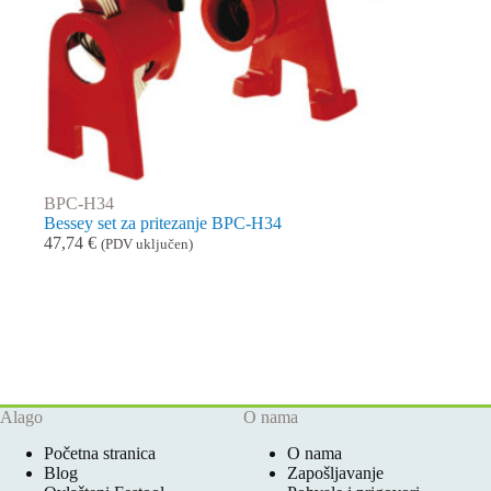
BPC-H34
Bessey set za pritezanje BPC-H34
47,74
€
(PDV uključen)
Alago
O nama
Početna stranica
O nama
Blog
Zapošljavanje