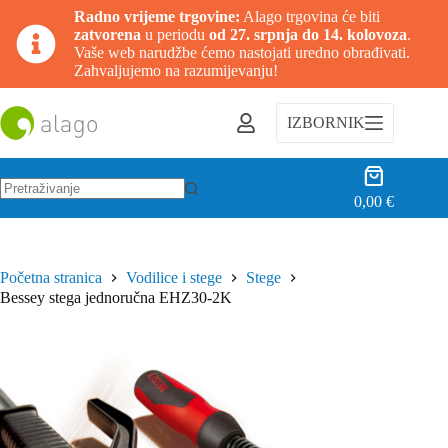
Radno vrijeme trgovine:
Alago trgovina će biti
zatvorena
u periodu
od 27. srpnja do 14. kolovoza
.
Vaše web narudžbe ćemo nastojati uredno obrađivati.
Zahvaljujemo na razumijevanju!
Preskoči
na
IZBORNIK
sadržaj
Košarica
0,00
€
Nema
rezultata.
Početna stranica
Vodilice i stege
Stege
Bessey stega jednoručna EHZ30-2K