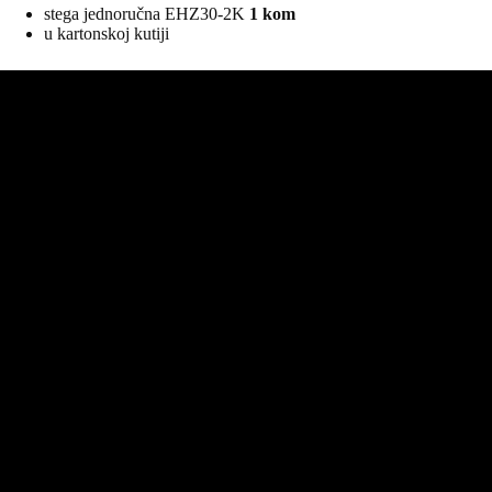
stega jednoručna EHZ30-2K
1 kom
u kartonskoj kutiji