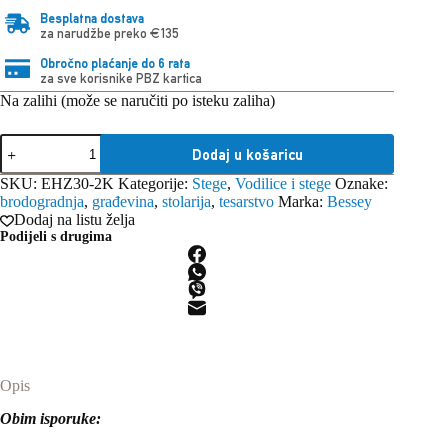
Besplatna dostava
za narudžbe preko €135
Obročno plaćanje do 6 rata
za sve korisnike PBZ kartica
Na zalihi (može se naručiti po isteku zaliha)
Bessey
Dodaj u košaricu
stega
jednoručna
SKU:
EHZ30-2K
Kategorije:
Stege
,
Vodilice i stege
Oznake:
EHZ30-
brodogradnja
,
građevina
,
stolarija
,
tesarstvo
Marka:
Bessey
2K
Dodaj na listu želja
količina
Podijeli s drugima
Opis
Obim isporuke: