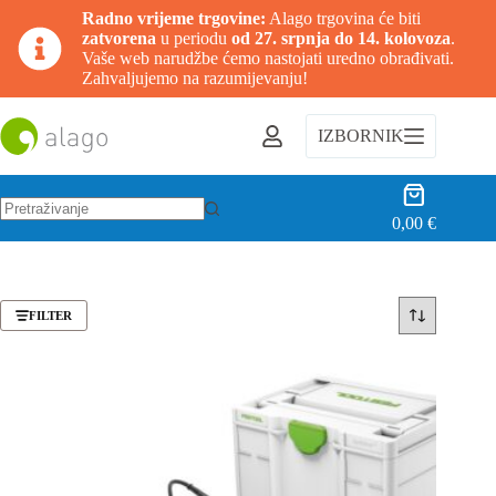
Radno vrijeme trgovine:
Alago trgovina će biti
zatvorena
u periodu
od 27. srpnja do 14. kolovoza
.
Vaše web narudžbe ćemo nastojati uredno obrađivati.
Zahvaljujemo na razumijevanju!
Preskoči
na
IZBORNIK
sadržaj
Košarica
0,00
€
Nema
rezultata.
FILTER