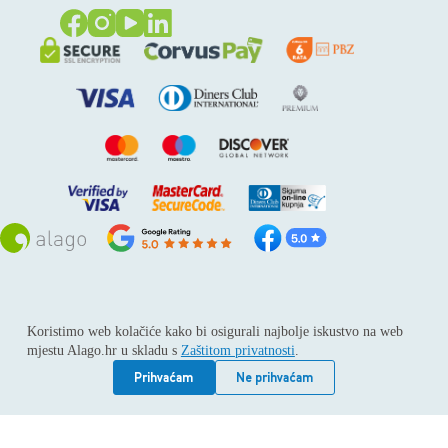
Sva prava pridržana © 2026
Alago
Koristimo web kolačiće kako bi osigurali najbolje iskustvo na web
ALAGO d.o.o. trgovina, usluge i zastupanje stranih tvrtki /
mjestu Alago.hr u skladu s
Zaštitom privatnosti
.
Adresa: Horvati 112, 10436 Rakov potok / Telefon: +385 1
6539 392 / E-mail: kontakt@alago.hr / Podaci o subjektu:
Prihvaćam
Ne prihvaćam
Subjekt je upisan kod Trgovačkog suda u Zagrebu pod
reg.uloškom broj 1-53420. / MBS: 080046630 / OIB:
11092339061 / EUID: HRSR.080046630 / Godina osnivanja: