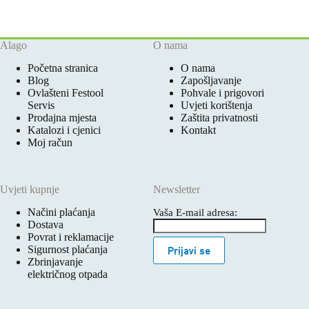
Alago
O nama
Početna stranica
O nama
Blog
Zapošljavanje
Ovlašteni Festool
Pohvale i prigovori
Servis
Uvjeti korištenja
Prodajna mjesta
Zaštita privatnosti
Katalozi i cjenici
Kontakt
Moj račun
Uvjeti kupnje
Newsletter
Načini plaćanja
Vaša E-mail adresa:
Dostava
Povrat i reklamacije
Sigurnost plaćanja
Prijavi se
Zbrinjavanje
električnog otpada