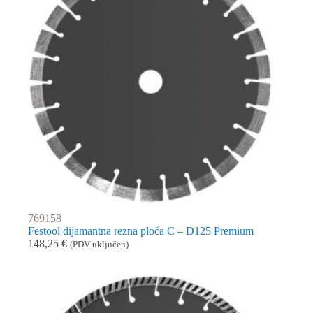
769158
Festool dijamantna rezna ploča C – D125 Premium
148,25
€
(PDV uključen)