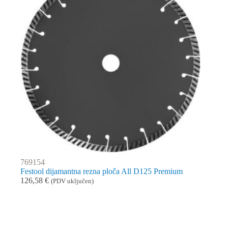
769154
Festool dijamantna rezna ploča All D125 Premium
126,58
€
(PDV uključen)