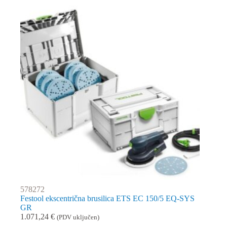
578272
Festool ekscentrična brusilica ETS EC 150/5 EQ-SYS
GR
1.071,24
€
(PDV uključen)