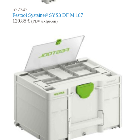
577347
Festool Systainer³ SYS3 DF M 187
120,85
€
(PDV uključen)