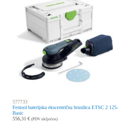
577733
Festool baterijska ekscentrična brusilica ETSC 2 125-
Basic
556,31
€
(PDV uključen)