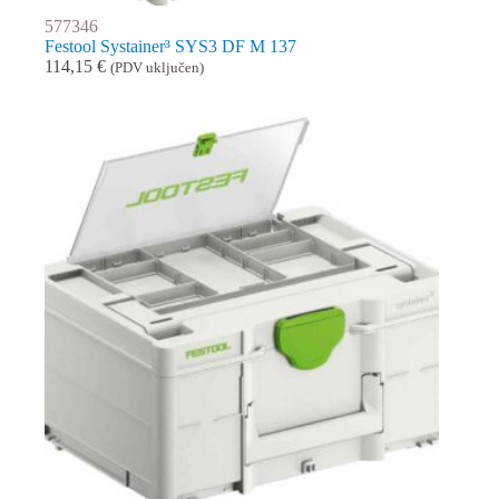
577346
Festool Systainer³ SYS3 DF M 137
114,15
€
(PDV uključen)