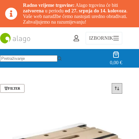
Radno vrijeme trgovine:
Alago trgovina će biti
zatvorena
u periodu
od 27. srpnja do 14. kolovoza
.
Vaše web narudžbe ćemo nastojati uredno obrađivati.
Zahvaljujemo na razumijevanju!
Preskoči
na
IZBORNIK
sadržaj
Košarica
0,00
€
Nema
rezultata.
FILTER