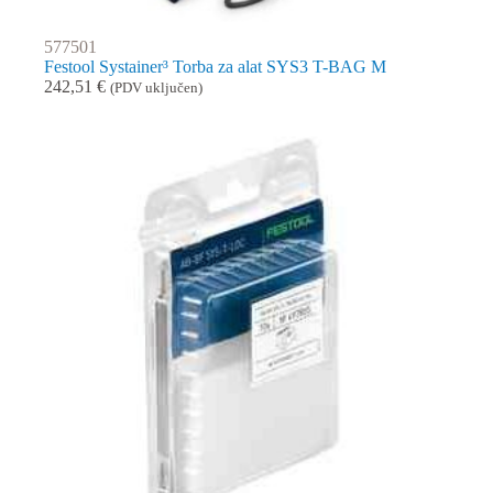
577501
Festool Systainer³ Torba za alat SYS3 T-BAG M
242,51
€
(PDV uključen)