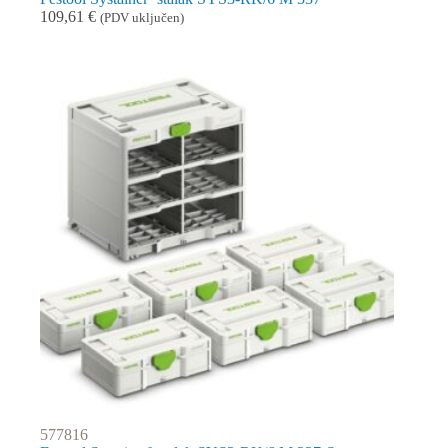
109,61
€
(PDV uključen)
577816