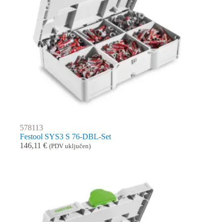
578113
Festool SYS3 S 76-DBL-Set
146,11
€
(PDV uključen)