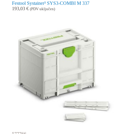
Festool Systainer³ SYS3-COMBI M 337
193,03
€
(PDV uključen)
577766