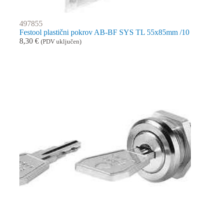
497855
Festool plastični pokrov AB-BF SYS TL 55x85mm /10
8,30
€
(PDV uključen)