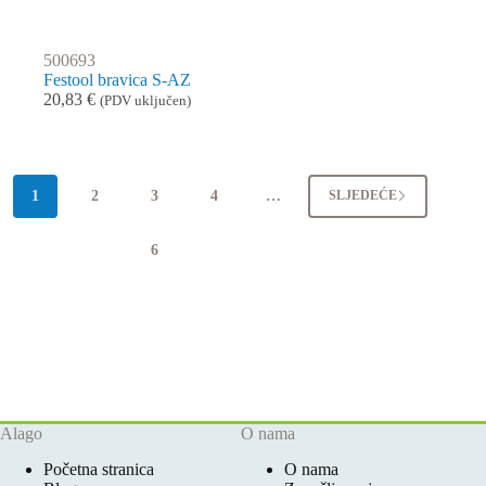
500693
Festool bravica S-AZ
20,83
€
(PDV uključen)
1
2
3
4
…
SLJEDEĆE
6
Alago
O nama
Početna stranica
O nama