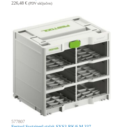
226,48
€
(PDV uključen)
577807
Festool Systainer³ stalak SYS3-RK/6 M 337