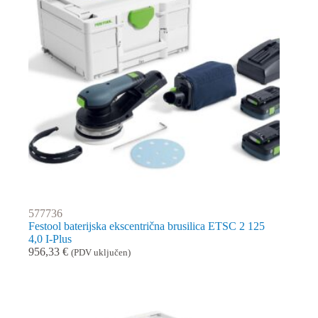
577736
Festool baterijska ekscentrična brusilica ETSC 2 125
4,0 I-Plus
956,33
€
(PDV uključen)