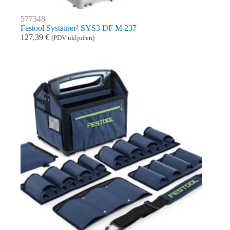
577348
Festool Systainer³ SYS3 DF M 237
127,39
€
(PDV uključen)