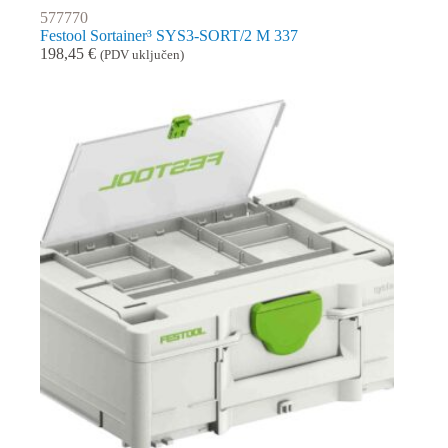
577770
Festool Sortainer³ SYS3-SORT/2 M 337
198,45
€
(PDV uključen)