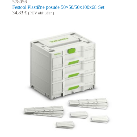
578056
Festool Plastične posude 50×50/50x100x68-Set
34,83
€
(PDV uključen)