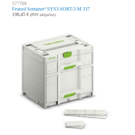
577769
Festool Sortainer³ SYS3-SORT/3 M 337
198,45
€
(PDV uključen)