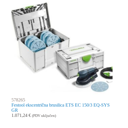
578265
Festool ekscentrična brusilica ETS EC 150/3 EQ-SYS
GR
1.071,24
€
(PDV uključen)