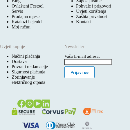
Blog
Zapošljavanje
Ovlašteni Festool
Pohvale i prigovori
Servis
Uvjeti korištenja
Prodajna mjesta
Zaštita privatnosti
Katalozi i cjenici
Kontakt
Moj račun
Uvjeti kupnje
Newsletter
Načini plaćanja
Vaša E-mail adresa:
Dostava
Povrat i reklamacije
Sigurnost plaćanja
Prijavi se
Zbrinjavanje
električnog otpada