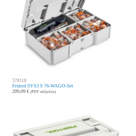
578118
Festool SYS3 S 76-WAGO-Set
209,09
€
(PDV uključen)