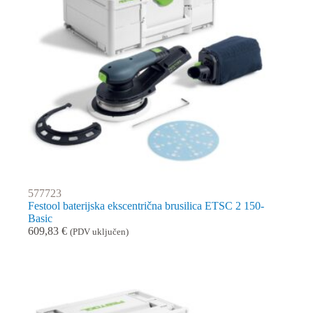
577723
Festool baterijska ekscentrična brusilica ETSC 2 150-
Basic
609,83
€
(PDV uključen)