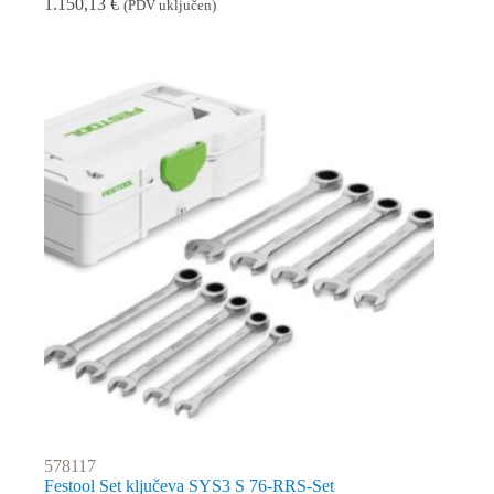
1.150,13
€
(PDV uključen)
578117
Festool Set ključeva SYS3 S 76-RRS-Set