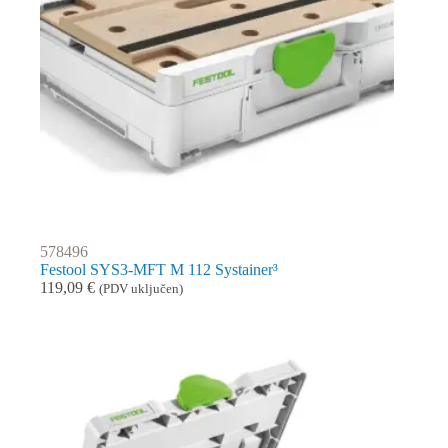
578496
Festool SYS3-MFT M 112 Systainer³
119,09
€
(PDV uključen)