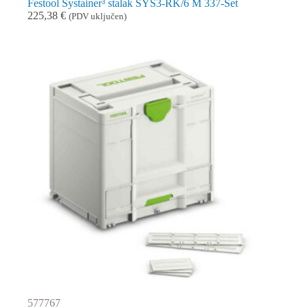
Festool Systainer³ stalak SYS3-RK/6 M 337-Set
225,38
€
(PDV uključen)
577767