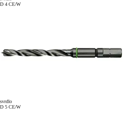
D 4 CE/W
svrdlo
D 5 CE/W