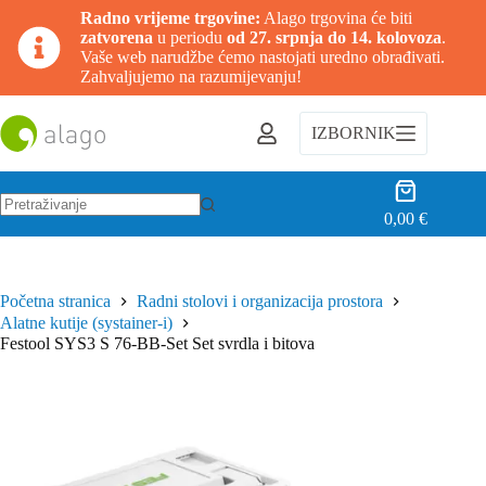
Radno vrijeme trgovine:
Alago trgovina će biti
zatvorena
u periodu
od 27. srpnja do 14. kolovoza
.
Vaše web narudžbe ćemo nastojati uredno obrađivati.
Zahvaljujemo na razumijevanju!
Preskoči
na
IZBORNIK
sadržaj
Košarica
0,00
€
Nema
rezultata.
Početna stranica
Radni stolovi i organizacija prostora
Alatne kutije (systainer-i)
Festool SYS3 S 76-BB-Set Set svrdla i bitova