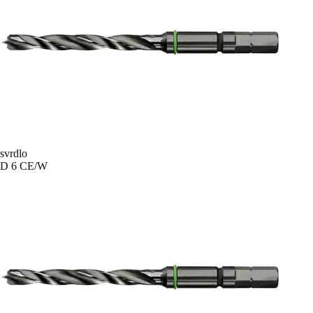
svrdlo
D 6 CE/W