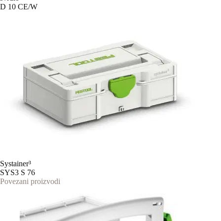
D 10 CE/W
Systainer³
SYS3 S 76
Povezani proizvodi