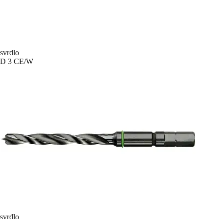
svrdlo
D 3 CE/W
svrdlo