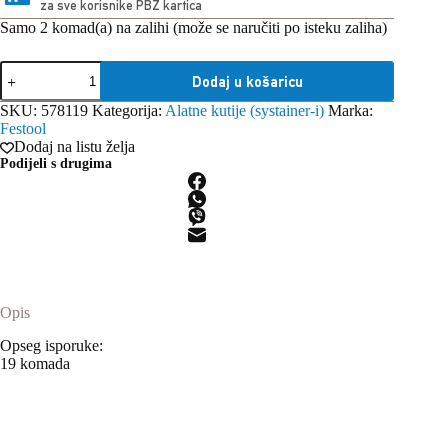
za sve korisnike PBZ kartica
Samo 2 komad(a) na zalihi (može se naručiti po isteku zaliha)
Festool
Dodaj u košaricu
SYS3
S
SKU:
578119
Kategorija:
Alatne kutije (systainer-i)
Marka:
76-
Festool
BB-
Dodaj na listu želja
Set
Podijeli s drugima
Set
svrdla
i
bitova
količina
Opis
Opseg isporuke:
19 komada