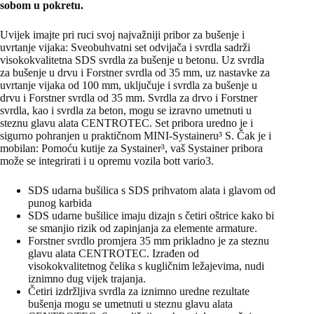
sobom u pokretu.
Uvijek imajte pri ruci svoj najvažniji pribor za bušenje i
uvrtanje vijaka: Sveobuhvatni set odvijača i svrdla sadrži
visokokvalitetna SDS svrdla za bušenje u betonu. Uz svrdla
za bušenje u drvu i Forstner svrdla od 35 mm, uz nastavke za
uvrtanje vijaka od 100 mm, uključuje i svrdla za bušenje u
drvu i Forstner svrdla od 35 mm. Svrdla za drvo i Forstner
svrdla, kao i svrdla za beton, mogu se izravno umetnuti u
steznu glavu alata CENTROTEC. Set pribora uredno je i
sigurno pohranjen u praktičnom MINI-Systaineru³ S. Čak je i
mobilan: Pomoću kutije za Systainer³, vaš Systainer pribora
može se integrirati i u opremu vozila bott vario3.
SDS udarna bušilica s SDS prihvatom alata i glavom od
punog karbida
SDS udarne bušilice imaju dizajn s četiri oštrice kako bi
se smanjio rizik od zapinjanja za elemente armature.
Forstner svrdlo promjera 35 mm prikladno je za steznu
glavu alata CENTROTEC. Izrađen od
visokokvalitetnog čelika s kugličnim ležajevima, nudi
iznimno dug vijek trajanja.
Četiri izdržljiva svrdla za iznimno uredne rezultate
bušenja mogu se umetnuti u steznu glavu alata