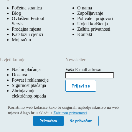
Početna stranica
O nama
Blog
Zapošljavanje
Ovlašteni Festool
Pohvale i prigovori
Servis
Uvjeti korištenja
Prodajna mjesta
Zaštita privatnosti
Katalozi i cjenici
Kontakt
Moj račun
Uvjeti kupnje
Newsletter
Načini plaćanja
Vaša E-mail adresa:
Dostava
Povrat i reklamacije
Sigurnost plaćanja
Prijavi se
Zbrinjavanje
električnog otpada
Koristimo web kolačiće kako bi osigurali najbolje iskustvo na web
mjestu Alago.hr u skladu s
Zaštitom privatnosti
.
Prihvaćam
Ne prihvaćam