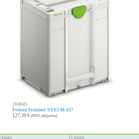
204845
Festool Systainer SYS3 M 437
127,39
€
(PDV uključen)
Alago
O nama