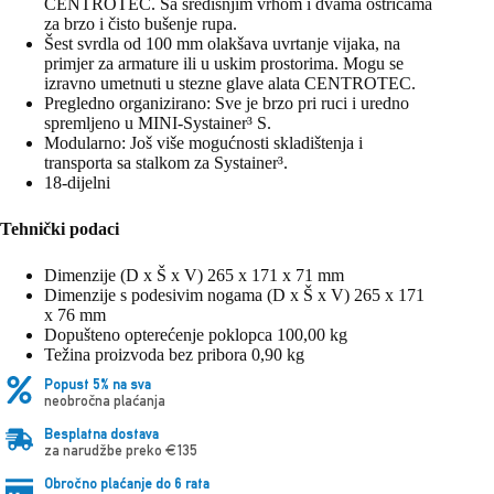
CENTROTEC. Sa središnjim vrhom i dvama oštricama
za brzo i čisto bušenje rupa.
Šest svrdla od 100 mm olakšava uvrtanje vijaka, na
primjer za armature ili u uskim prostorima. Mogu se
izravno umetnuti u stezne glave alata CENTROTEC.
Pregledno organizirano: Sve je brzo pri ruci i uredno
spremljeno u MINI-Systainer³ S.
Modularno: Još više mogućnosti skladištenja i
transporta sa stalkom za Systainer³.
18-dijelni
Tehnički podaci
Dimenzije (D x Š x V) 265 x 171 x 71 mm
Dimenzije s podesivim nogama (D x Š x V) 265 x 171
x 76 mm
Dopušteno opterećenje poklopca 100,00 kg
Težina proizvoda bez pribora 0,90 kg
Popust 5% na sva
neobročna plaćanja
Besplatna dostava
za narudžbe preko €135
Obročno plaćanje do 6 rata