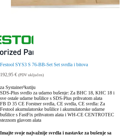
Festool SYS3 S 76-BB-Set Set svrdla i bitova
192,95
€
(PDV uključen)
za Systainer³kutiju
SDS-Plus svrdlo za udarno bušenje: Za BHC 18, KHC 18 i
sve ostale udarne bušilice s SDS-Plus prihvatom alata
FB D 35 CE Forstner svrdla, CE svrdla, CE svrdla: Za
Festool akumulatorske bušilice i akumulatorske udarne
bušilice s FastFix prihvatom alata i WH-CE CENTROTEC
steznom glavom alata
Imajte svoje najvažnije svrdla i nastavke za bušenje sa