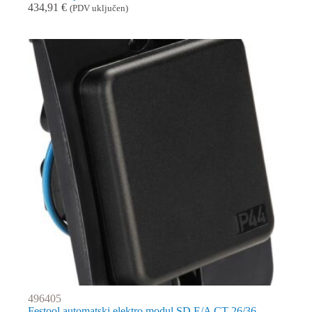
434,91
€
(PDV uključen)
496405
Festool automatski elektro modul SD E/A CT 26/36