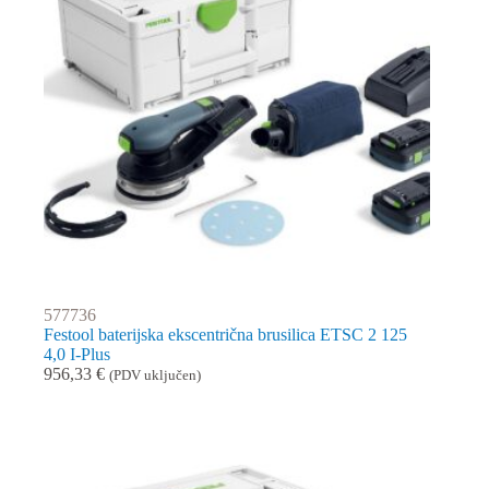
577736
Festool baterijska ekscentrična brusilica ETSC 2 125
4,0 I-Plus
956,33
€
(PDV uključen)