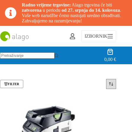
Radno vrijeme trgovine:
Alago trgovina će biti
zatvorena
u periodu
od 27. srpnja do 14. kolovoza
.
Vaše web narudžbe ćemo nastojati uredno obrađivati.
Zahvaljujemo na razumijevanju!
Preskoči
na
IZBORNIK
sadržaj
Košarica
0,00
€
Nema
rezultata.
FILTER