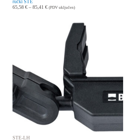
ručki STE
Raspon
65,58
€
–
85,41
€
(PDV uključen)
cijena:
od
65,58 €
do
85,41 €
STE-LH