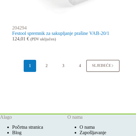
204294
Festool spremnik za sakupljanje prašine VAB-20/1
124,01
€
(PDV uključen)
1
2
3
4
SLJEDEĆE
Alago
O nama
Početna stranica
O nama
Blog
Zapošljavanje