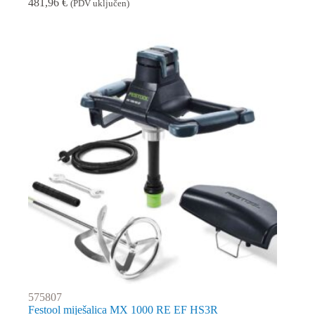
481,96
€
(PDV uključen)
575807
Festool miješalica MX 1000 RE EF HS3R