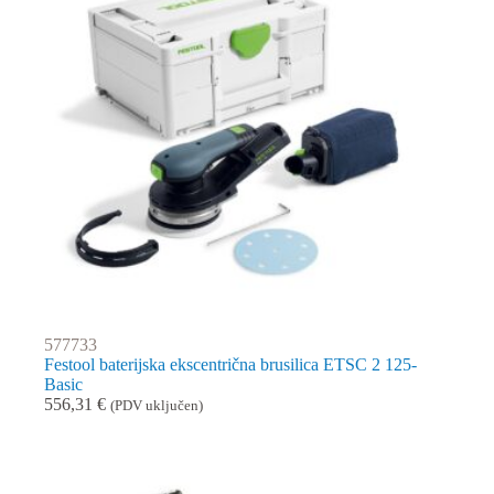
577733
Festool baterijska ekscentrična brusilica ETSC 2 125-
Basic
556,31
€
(PDV uključen)