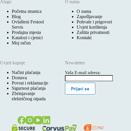
Alago
O nama
Početna stranica
O nama
Blog
Zapošljavanje
Ovlašteni Festool
Pohvale i prigovori
Servis
Uvjeti korištenja
Prodajna mjesta
Zaštita privatnosti
Katalozi i cjenici
Kontakt
Moj račun
Uvjeti kupnje
Newsletter
Načini plaćanja
Vaša E-mail adresa:
Dostava
Povrat i reklamacije
Sigurnost plaćanja
Prijavi se
Zbrinjavanje
električnog otpada