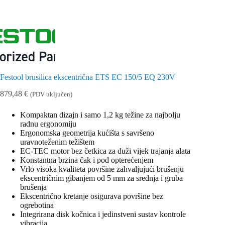
Festool brusilica ekscentrična ETS EC 150/5 EQ 230V
879,48
€
(PDV uključen)
Kompaktan dizajn i samo 1,2 kg težine za najbolju
radnu ergonomiju
Ergonomska geometrija kućišta s savršeno
uravnoteženim težištem
EC-TEC motor bez četkica za duži vijek trajanja alata
Konstantna brzina čak i pod opterećenjem
Vrlo visoka kvaliteta površine zahvaljujući brušenju
ekscentričnim gibanjem od 5 mm za srednja i gruba
brušenja
Ekscentrično kretanje osigurava površine bez
ogrebotina
Integrirana disk kočnica i jedinstveni sustav kontrole
vibracija