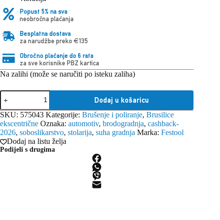
Popust 5% na sva
neobročna plaćanja
Besplatna dostava
za narudžbe preko €135
Obročno plaćanje do 6 rata
za sve korisnike PBZ kartica
Na zalihi (može se naručiti po isteku zaliha)
Festool
Dodaj u košaricu
brusilica
ekscentrična
SKU:
575043
Kategorije:
Brušenje i poliranje
,
Brusilice
ETS
ekscentrične
Oznaka:
automotiv
,
brodogradnja
,
cashback-
EC
2026
,
soboslikarstvo
,
stolarija
,
suha gradnja
Marka:
Festool
150/5
Dodaj na listu želja
EQ
Podijeli s drugima
230V
količina