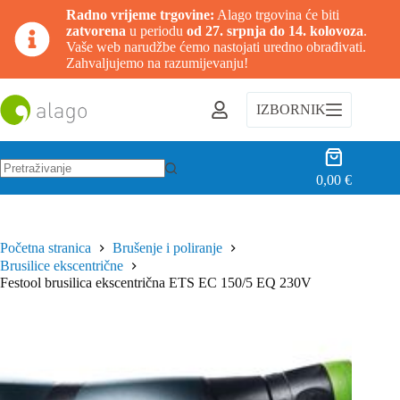
Radno vrijeme trgovine:
Alago trgovina će biti
zatvorena
u periodu
od 27. srpnja do 14. kolovoza
.
Vaše web narudžbe ćemo nastojati uredno obrađivati.
Zahvaljujemo na razumijevanju!
Preskoči
na
IZBORNIK
sadržaj
Košarica
0,00
€
Nema
rezultata.
Početna stranica
Brušenje i poliranje
Brusilice ekscentrične
Festool brusilica ekscentrična ETS EC 150/5 EQ 230V