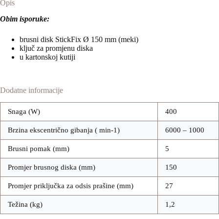
Opis
Obim isporuke:
brusni disk StickFix Ø 150 mm (meki)
ključ za promjenu diska
u kartonskoj kutiji
Dodatne informacije
Snaga (W)
400
Brzina ekscentrično gibanja ( min-1)
6000 – 1000
Brusni pomak (mm)
5
Promjer brusnog diska (mm)
150
Promjer priključka za odsis prašine (mm)
27
Težina (kg)
1,2