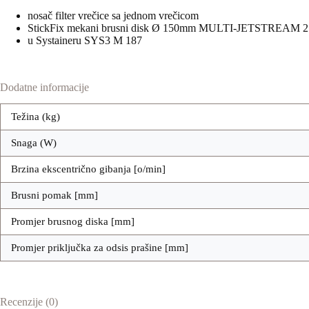
nosač filter vrečice sa jednom vrečicom
StickFix mekani brusni disk Ø 150mm MULTI-JETSTREAM 
u Systaineru SYS3 M 187
Dodatne informacije
Težina (kg)
Snaga (W)
Brzina ekscentrično gibanja [o/min]
Brusni pomak [mm]
Promjer brusnog diska [mm]
Promjer priključka za odsis prašine [mm]
Recenzije (0)