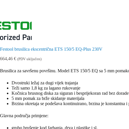
Festool brusilica ekscentrična ETS 150/5 EQ-Plus 230V
664,46
€
(PDV uključen)
Brusilica za savršenu površinu. Model ETS 150/5 EQ sa 5 mm pomakom z
Dvostruki ležaj za dugi vijek trajanja
Teži samo 1,8 kg za lagano rukovanje
Kočnica brusnog diska za siguran i besprijekoran rad bez dorade
5 mm pomak za brže skidanje materijala
Brzina okretaja se podešava kontinuirano, brzina je konstantna 
Glavna područja primjene:
grubo brušenje kod farbanja, drva i plastike i sl.