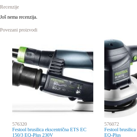
Recenzije
Još nema recenzija.
Povezani proizvodi
576320
576072
Festool brusilica ekscentrična ETS EC
Festool brusilic
150/3 EQ-Plus 230V
EQ-Plus