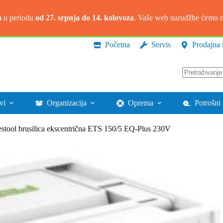
a
u periodu
od 27. srpnja do 14. kolovoza
. Vaše web narudžbe ćemo na
Početna
Servis
Prodajna 
Nema
rezultata.
vi
Organizacija
Oprema
Potrošni 
estool brusilica ekscentrična ETS 150/5 EQ-Plus 230V