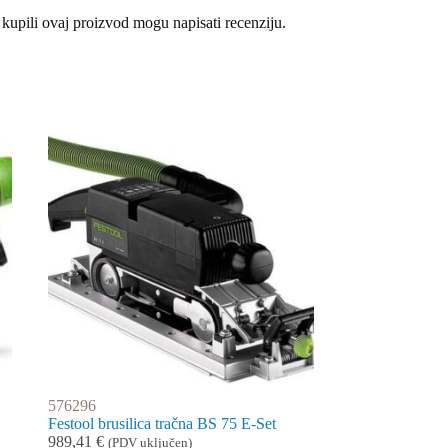
 kupili ovaj proizvod mogu napisati recenziju.
576296
Festool brusilica tračna BS 75 E-Set
989,41
€
(PDV uključen)