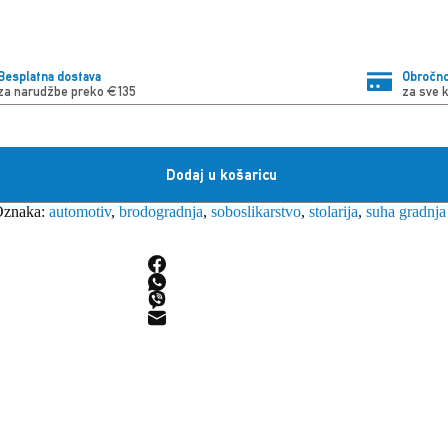
Besplatna dostava
Obročno
za narudžbe preko €135
za sve 
Dodaj u košaricu
Oznaka:
automotiv
,
brodogradnja
,
soboslikarstvo
,
stolarija
,
suha gradnja