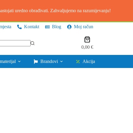
stojati uredno obrađivati. Zahvaljujemo na razumijevanju!
mjesta
Kontakt
Blog
Moj račun
Košarica
0,00
€
materijal
Brandovi
Akcija