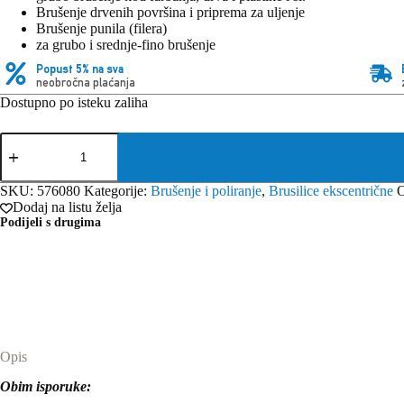
Brušenje drvenih površina i priprema za uljenje
Brušenje punila (filera)
za grubo i srednje-fino brušenje
Popust 5% na sva
neobročna plaćanja
Dostupno po isteku zaliha
Festool
brusilica
ekscentrična
ETS
SKU:
576080
Kategorije:
Brušenje i poliranje
,
Brusilice ekscentrične
150/5
Dodaj na listu želja
EQ-
Podijeli s drugima
Plus
230V
količina
Opis
Obim isporuke: