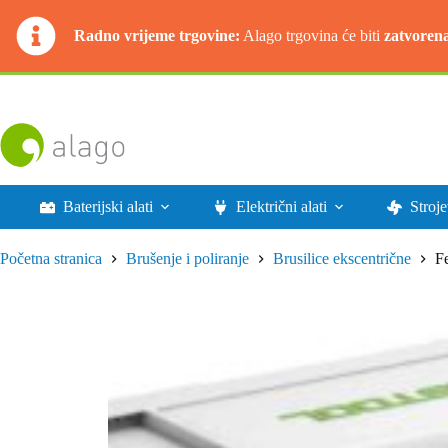
Radno vrijeme trgovine:
Alago trgovina će biti
zatvoren
Preskoči
na
sadržaj
Baterijski alati
Električni alati
Stroje
Početna stranica
Brušenje i poliranje
Brusilice ekscentrične
F