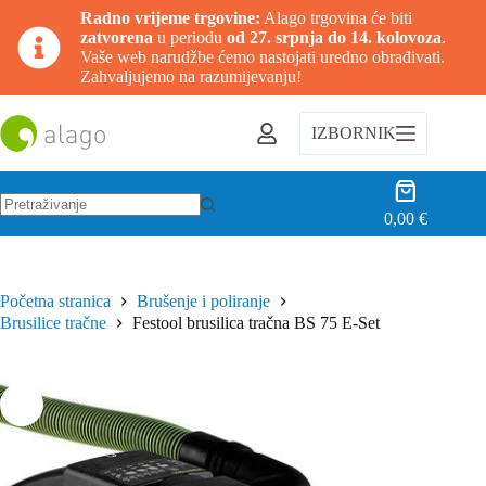
Radno vrijeme trgovine:
Alago trgovina će biti
zatvorena
u periodu
od 27. srpnja do 14. kolovoza
.
Vaše web narudžbe ćemo nastojati uredno obrađivati.
Zahvaljujemo na razumijevanju!
Preskoči
na
IZBORNIK
sadržaj
Košarica
0,00
€
Nema
rezultata.
Početna stranica
Brušenje i poliranje
Brusilice tračne
Festool brusilica tračna BS 75 E-Set