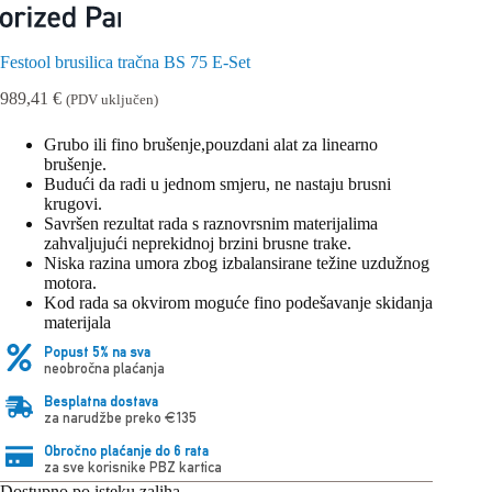
Festool brusilica tračna BS 75 E-Set
989,41
€
(PDV uključen)
Grubo ili fino brušenje,pouzdani alat za linearno
brušenje.
Budući da radi u jednom smjeru, ne nastaju brusni
krugovi.
Savršen rezultat rada s raznovrsnim materijalima
zahvaljujući neprekidnoj brzini brusne trake.
Niska razina umora zbog izbalansirane težine uzdužnog
motora.
Kod rada sa okvirom moguće fino podešavanje skidanja
materijala
Popust 5% na sva
neobročna plaćanja
Besplatna dostava
za narudžbe preko €135
Obročno plaćanje do 6 rata
za sve korisnike PBZ kartica
Dostupno po isteku zaliha