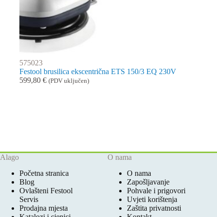
575023
Festool brusilica ekscentrična ETS 150/3 EQ 230V
599,80
€
(PDV uključen)
Alago
O nama
Početna stranica
O nama
Blog
Zapošljavanje
Ovlašteni Festool
Pohvale i prigovori
Servis
Uvjeti korištenja
Prodajna mjesta
Zaštita privatnosti
Katalozi i cjenici
Kontakt