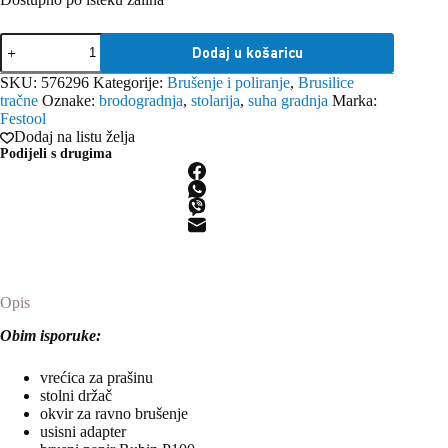
Festool
Dodaj u košaricu
brusilica
tračna
SKU:
576296
Kategorije:
Brušenje i poliranje
,
Brusilice
BS
tračne
Oznake:
brodogradnja
,
stolarija
,
suha gradnja
Marka:
75
Festool
E-
Dodaj na listu želja
Set
Podijeli s drugima
količina
Opis
Obim isporuke:
vrećica za prašinu
stolni držač
okvir za ravno brušenje
usisni adapter