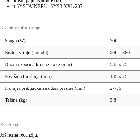
brusni papir Rubin P100
u SYSTAINERU SYS3 XXL 237
Dodatne informacije
Snaga (W)
700
Brzina vrtnje ( m/min)
200 – 380
Dužina x širina brusne trake (mm)
533 x 75
Površina brušenja (mm)
135 x 75
Promjer priključka za odsis prašine (mm)
27/36
Težina (kg)
3,8
Recenzije
Još nema recenzija.