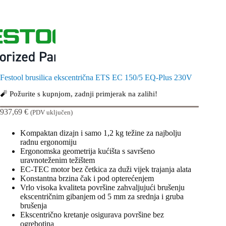
Festool brusilica ekscentrična ETS EC 150/5 EQ-Plus 230V
🧨 Požurite s kupnjom, zadnji primjerak na zalihi!
937,69
€
(PDV uključen)
Kompaktan dizajn i samo 1,2 kg težine za najbolju
radnu ergonomiju
Ergonomska geometrija kućišta s savršeno
uravnoteženim težištem
EC-TEC motor bez četkica za duži vijek trajanja alata
Konstantna brzina čak i pod opterećenjem
Vrlo visoka kvaliteta površine zahvaljujući brušenju
ekscentričnim gibanjem od 5 mm za srednja i gruba
brušenja
Ekscentrično kretanje osigurava površine bez
ogrebotina