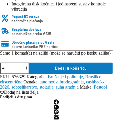
Integrirana disk kočnica i jedinstveni sustav kontrole
vibracija
Popust 5% na sva
neobročna plaćanja
Besplatna dostava
za narudžbe preko €135
Obročno plaćanje do 6 rata
za sve korisnike PBZ kartica
Samo 1 komad(a) na zalihi (može se naručiti po isteku zaliha)
Festool
Dodaj u košaricu
brusilica
ekscentrična
SKU:
576329
Kategorije:
Brušenje i poliranje
,
Brusilice
ETS
ekscentrične
Oznaka:
automotiv
,
brodogradnja
,
cashback-
EC
2026
,
soboslikarstvo
,
stolarija
,
suha gradnja
Marka:
Festool
150/5
Dodaj na listu želja
EQ-
Podijeli s drugima
Plus
230V
količina