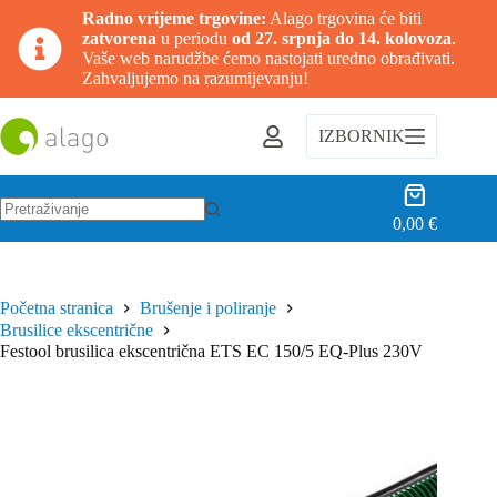
Radno vrijeme trgovine:
Alago trgovina će biti
zatvorena
u periodu
od 27. srpnja do 14. kolovoza
.
Vaše web narudžbe ćemo nastojati uredno obrađivati.
Zahvaljujemo na razumijevanju!
Preskoči
na
IZBORNIK
sadržaj
Košarica
0,00
€
Nema
rezultata.
Početna stranica
Brušenje i poliranje
Brusilice ekscentrične
Festool brusilica ekscentrična ETS EC 150/5 EQ-Plus 230V