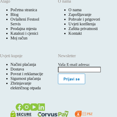
Alago
O nama
Početna stranica
O nama
Blog
Zapošljavanje
Ovlašteni Festool
Pohvale i prigovori
Servis
Uvjeti korištenja
Prodajna mjesta
Zaštita privatnosti
Katalozi i cjenici
Kontakt
Moj račun
Uvjeti kupnje
Newsletter
Načini plaćanja
Vaša E-mail adresa:
Dostava
Povrat i reklamacije
Sigurnost plaćanja
Prijavi se
Zbrinjavanje
električnog otpada