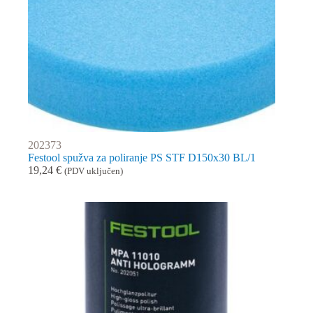
202373
Festool spužva za poliranje PS STF D150x30 BL/1
19,24
€
(PDV uključen)