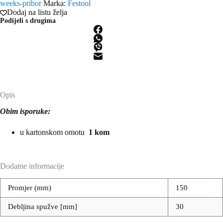
weeks-pribor
Marka:
Festool
STF
Dodaj na listu želja
D150x30
Podijeli s drugima
WH/1
količina
Opis
Obim isporuke:
u kartonskom omotu
1 kom
Dodatne informacije
Promjer (mm)
150
Debljina spužve [mm]
30