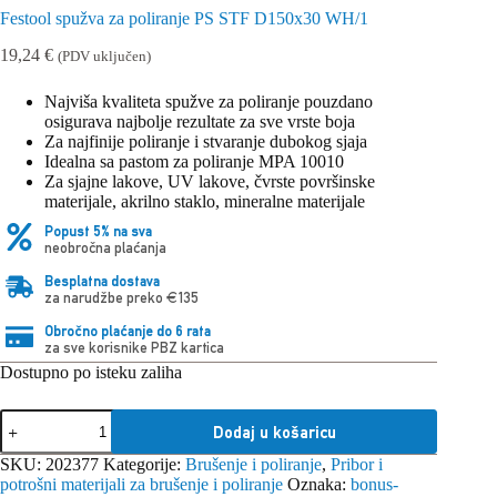
Festool spužva za poliranje PS STF D150x30 WH/1
19,24
€
(PDV uključen)
Najviša kvaliteta spužve za poliranje pouzdano
osigurava najbolje rezultate za sve vrste boja
Za najfinije poliranje i stvaranje dubokog sjaja
Idealna sa pastom za poliranje MPA 10010
Za sjajne lakove, UV lakove, čvrste površinske
materijale, akrilno staklo, mineralne materijale
Popust 5% na sva
neobročna plaćanja
Besplatna dostava
za narudžbe preko €135
Obročno plaćanje do 6 rata
za sve korisnike PBZ kartica
Dostupno po isteku zaliha
Festool
Dodaj u košaricu
spužva
za
SKU:
202377
Kategorije:
Brušenje i poliranje
,
Pribor i
poliranje
potrošni materijali za brušenje i poliranje
Oznaka:
bonus-
PS