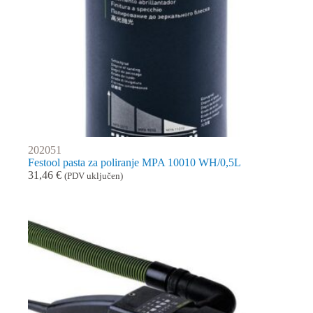
202051
Festool pasta za poliranje MPA 10010 WH/0,5L
31,46
€
(PDV uključen)