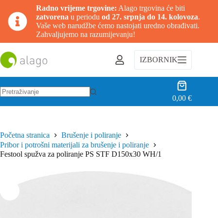
Radno vrijeme trgovine:
Alago trgovina će biti
zatvorena
u periodu
od 27. srpnja do 14. kolovoza
.
Vaše web narudžbe ćemo nastojati uredno obrađivati.
Zahvaljujemo na razumijevanju!
Preskoči
na
IZBORNIK
sadržaj
Košarica
0,00
€
Nema
rezultata.
Početna stranica
Brušenje i poliranje
Pribor i potrošni materijali za brušenje i poliranje
Festool spužva za poliranje PS STF D150x30 WH/1