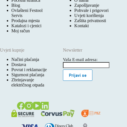
Početna stranica
O nama
Blog
Zapošljavanje
Ovlašteni Festool
Pohvale i prigovori
Servis
Uvjeti korištenja
Prodajna mjesta
Zaštita privatnosti
Katalozi i cjenici
Kontakt
Moj račun
Uvjeti kupnje
Newsletter
Načini plaćanja
Vaša E-mail adresa:
Dostava
Povrat i reklamacije
Sigurnost plaćanja
Prijavi se
Zbrinjavanje
električnog otpada