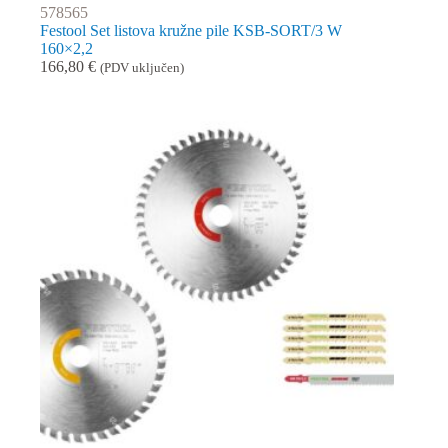
578565
Festool Set listova kružne pile KSB-SORT/3 W
160×2,2
166,80
€
(PDV uključen)