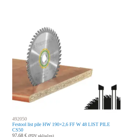
492050
Festool list pile HW 190×2,6 FF W 48 LIST PILE
CS50
97,68
€
(PDV uključen)