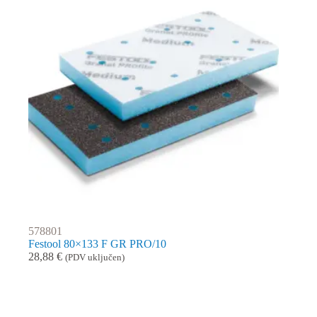
578801
Festool 80×133 F GR PRO/10
28,88
€
(PDV uključen)