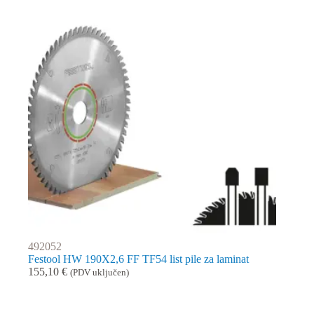
492052
Festool HW 190X2,6 FF TF54 list pile za laminat
155,10
€
(PDV uključen)