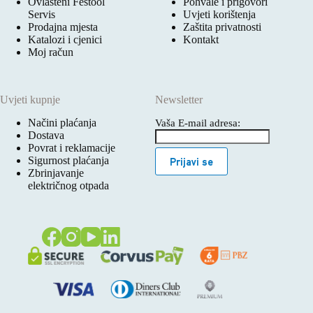
Ovlašteni Festool
Pohvale i prigovori
Servis
Uvjeti korištenja
Prodajna mjesta
Zaštita privatnosti
Katalozi i cjenici
Kontakt
Moj račun
Uvjeti kupnje
Newsletter
Načini plaćanja
Vaša E-mail adresa:
Dostava
Povrat i reklamacije
Sigurnost plaćanja
Prijavi se
Zbrinjavanje
električnog otpada