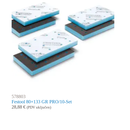
578803
Festool 80×133 GR PRO/10-Set
28,88
€
(PDV uključen)