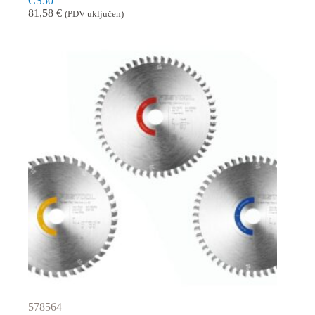
CS50
81,58
€
(PDV uključen)
578564