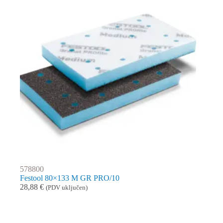
578800
Festool 80×133 M GR PRO/10
28,88
€
(PDV uključen)