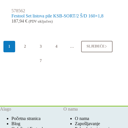
578562
Festool Set listova pile KSB-SORT/2 Š/D 160×1,8
187,94
€
(PDV uključen)
1
2
3
4
…
SLJEDEĆE
7
Alago
O nama
Početna stranica
O nama
Blog
Zapošljavanje