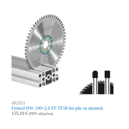
492051
Festool HW 190×2,6 FF TF58 list pile za aluminij
155,10
€
(PDV uključen)