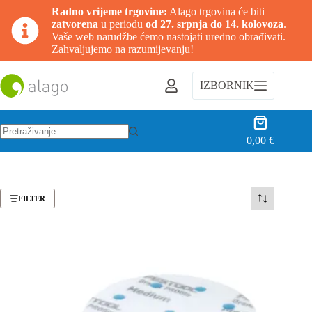
Radno vrijeme trgovine:
Alago trgovina će biti
zatvorena
u periodu
od 27. srpnja do 14. kolovoza
.
Vaše web narudžbe ćemo nastojati uredno obrađivati.
Zahvaljujemo na razumijevanju!
Preskoči
na
IZBORNIK
sadržaj
Košarica
0,00
€
Nema
rezultata.
FILTER