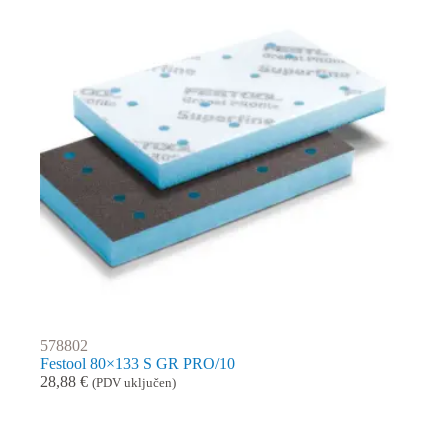
578802
Festool 80×133 S GR PRO/10
28,88
€
(PDV uključen)