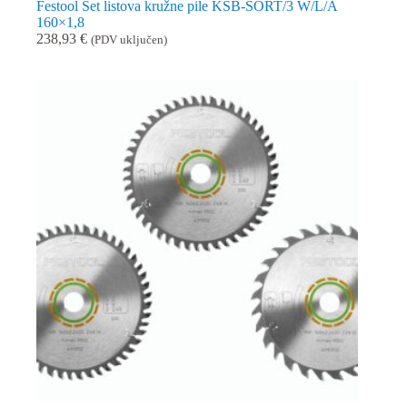
Festool Set listova kružne pile KSB-SORT/3 W/L/A
160×1,8
238,93
€
(PDV uključen)