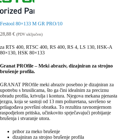
Festool 80×133 M GR PRO/10
28,88
€
(PDV uključen)
za RTS 400, RTSC 400, RS 400, RS 4, LS 130, HSK-A
80×130, HSK 80×133
Granat PROfile – Meki abraziv, dizajniran za strojno
brušenje profila.
GRANAT PROfile meki abraziv posebno je dizajniran za
upotrebu s brusilicama, što ga čini idealnim za preciznu
obradu profila, krivulja i kontura. Njegova mekana pjenasta
jezgra, koja se sastoji od 13 mm poliuretana, savršeno se
prilagođava površini obratka. To rezultira ravnomjernom
raspodjelom pritiska, učinkovito sprječavajući probijanje
brušenja i stvaranje utora.
pribor za meko brušenje
dizajniran za strojno brušenje profila