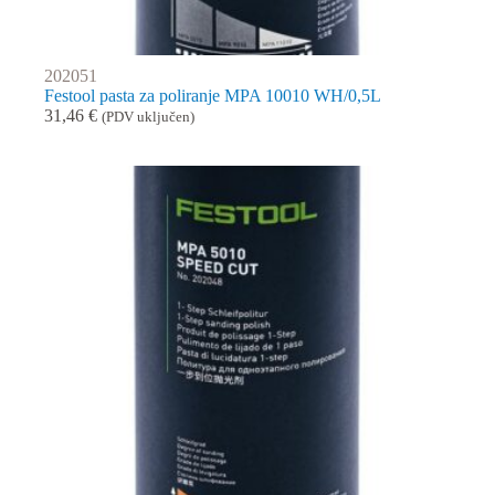
202051
Festool pasta za poliranje MPA 10010 WH/0,5L
31,46
€
(PDV uključen)