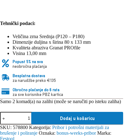
Tehnički podaci:
Veličina zrna Srednja (P120 – P180)
Dimenzije duljina x širina 80 x 133 mm
Kvaliteta abraziva Granat PROfile
Visina 13,00 mm
Popust 5% na sva
neobročna plaćanja
Besplatna dostava
za narudžbe preko €135
Obročno plaćanje do 6 rata
za sve korisnike PBZ kartica
Samo 2 komad(a) na zalihi (može se naručiti po isteku zaliha)
Festool
Dodaj u košaricu
80x133
M
SKU:
578800
Kategorija:
Pribor i potrošni materijali za
GR
brušenje i poliranje
Oznaka:
bonus-weeks-pribor
Marka:
PRO/10
Festool