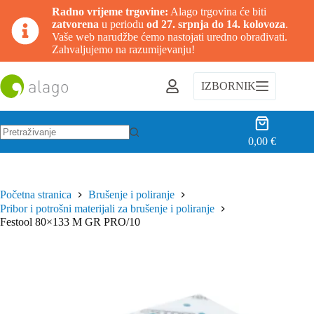
Radno vrijeme trgovine:
Alago trgovina će biti
zatvorena
u periodu
od 27. srpnja do 14. kolovoza
.
Vaše web narudžbe ćemo nastojati uredno obrađivati.
Zahvaljujemo na razumijevanju!
Preskoči
na
IZBORNIK
sadržaj
Košarica
0,00
€
Nema
rezultata.
Početna stranica
Brušenje i poliranje
Pribor i potrošni materijali za brušenje i poliranje
Festool 80×133 M GR PRO/10