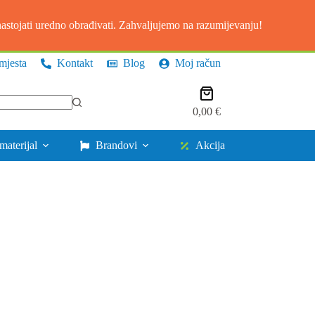
stojati uredno obrađivati. Zahvaljujemo na razumijevanju!
mjesta
Kontakt
Blog
Moj račun
Košarica
0,00
€
materijal
Brandovi
Akcija