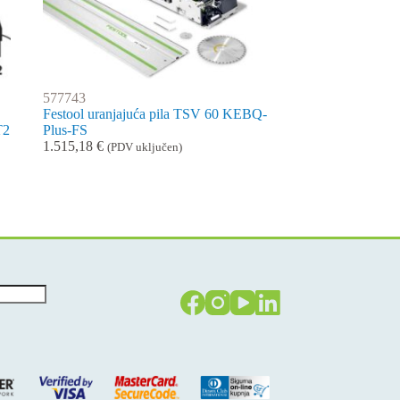
577743
Festool uranjajuća pila TSV 60 KEBQ-
T2
Plus-FS
1.515,18
€
(PDV uključen)