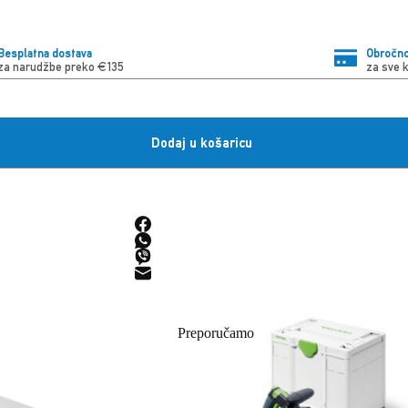
Besplatna dostava
Obročno
za narudžbe preko €135
za sve 
Dodaj u košaricu
Preporučamo