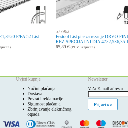
577962
×1,8×20 F/FA 52 List
Festool List pile za rezanje DRVO FINI
REZ SPECIJALNI DIA 47×2,5×6,35 
65,89
€
ljučen)
(PDV uključen)
Uvjeti kupnje
Newsletter
Načini plaćanja
Vaša E-mail adresa:
Dostava
Povrat i reklamacije
Sigurnost plaćanja
Prijavi se
Zbrinjavanje električnog
otpada