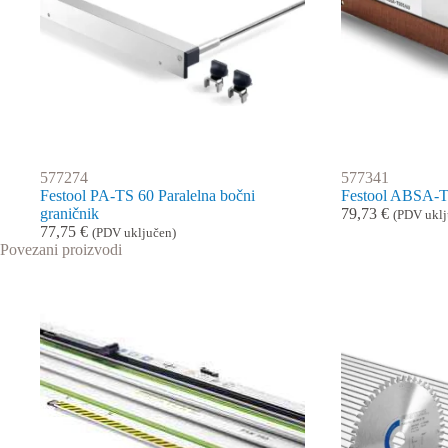
577274
577341
Festool PA-TS 60 Paralelna bočni
Festool ABSA-T
graničnik
79,73
€
(PDV uklj
77,75
€
(PDV uključen)
Povezani proizvodi