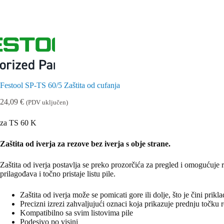
Festool SP-TS 60/5 Zaštita od cufanja
24,09
€
(PDV uključen)
za TS 60 K
Zaštita od iverja za rezove bez iverja s obje strane.
Zaštita od iverja postavlja se preko prozorčića za pregled i omogućuje re
prilagođava i točno pristaje listu pile.
Zaštita od iverja može se pomicati gore ili dolje, što je čini prikl
Precizni izrezi zahvaljujući oznaci koja prikazuje prednju točku r
Kompatibilno sa svim listovima pile
Podesivo po visini