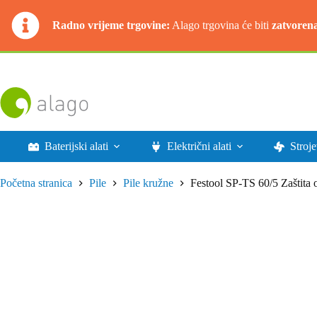
Radno vrijeme trgovine:
Alago trgovina će biti
zatvoren
Preskoči
na
sadržaj
Baterijski alati
Električni alati
Stroje
Početna stranica
Pile
Pile kružne
Festool SP-TS 60/5 Zaštita 