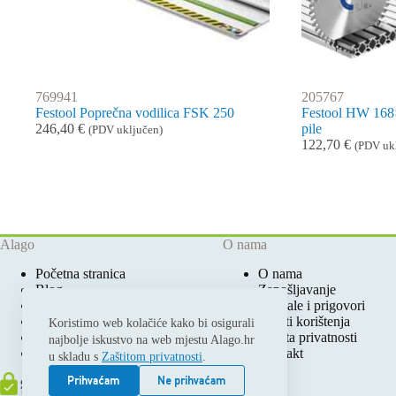
769941
205767
Festool Poprečna vodilica FSK 250
Festool HW 168
246,40
€
pile
(PDV uključen)
122,70
€
(PDV uk
Alago
O nama
Početna stranica
O nama
Blog
Zapošljavanje
Ovlašteni Festool Servis
Pohvale i prigovori
Prodajna mjesta
Uvjeti korištenja
Koristimo web kolačiće kako bi osigurali
Katalozi i cjenici
Zaštita privatnosti
najbolje iskustvo na web mjestu Alago.hr
Moj račun
Kontakt
u skladu s
Zaštitom privatnosti
.
Prihvaćam
Ne prihvaćam