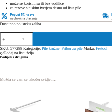
može se koristiti sa ili bez vodilice
za rezove s niskim iverjem desno od lista pile
Popust 5% na sva
neobročna plaćanja
Dostupno po isteku zaliha
Festool
SP-
TS
60/5
SKU:
577288
Kategorije:
Pile kružne
,
Pribor za pile
Marka:
Festool
Zaštita
Dodaj na listu želja
od
Podijeli s drugima
cufanja
količina
Možda će vam se također svidjeti…