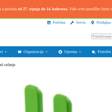
a
u periodu
od 27. srpnja do 14. kolovoza
. Vaše web narudžbe ćemo na
Početna
Servis
Prodajna 
Nema
rezultata.
vi
Organizacija
Oprema
Potrošni 
od cufanja