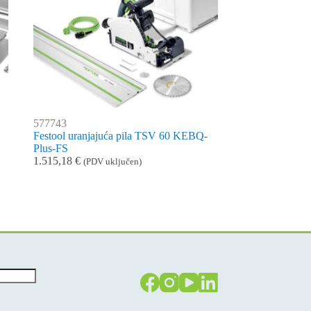
577743
Festool uranjajuća pila TSV 60 KEBQ-
Plus-FS
1.515,18
€
(PDV uključen)