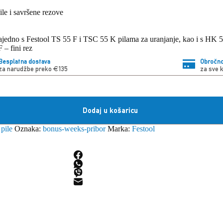
le i savršene rezove
i zajedno s Festool TS 55 F i TSC 55 K pilama za uranjanje, kao i s HK 
 – fini rez
Besplatna dostava
Obročno
za narudžbe preko €135
za sve 
Dodaj u košaricu
 pile
Oznaka:
bonus-weeks-pribor
Marka:
Festool