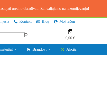
stojati uredno obrađivati. Zahvaljujemo na razumijevanju!
mjesta
Kontakt
Blog
Moj račun
Košarica
0,00
€
materijal
Brandovi
Akcija