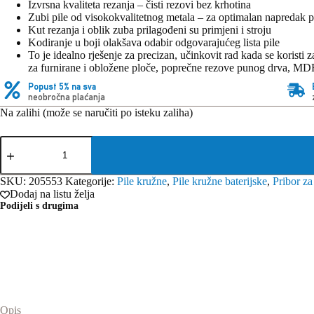
Izvrsna kvaliteta rezanja – čisti rezovi bez krhotina
Zubi pile od visokokvalitetnog metala – za optimalan napredak pi
Kut rezanja i oblik zuba prilagođeni su primjeni i stroju
Kodiranje u boji olakšava odabir odgovarajućeg lista pile
To je idealno rješenje za precizan, učinkovit rad kada se korist
za furnirane i obložene ploče, poprečne rezove punog drva, MDF
Popust 5% na sva
neobročna plaćanja
Na zalihi (može se naručiti po isteku zaliha)
Festool
list
pile
HW
SKU:
205553
Kategorije:
Pile kružne
,
Pile kružne baterijske
,
Pribor za
160x1,8x20
Dodaj na listu želja
WD42
Podijeli s drugima
količina
Opis