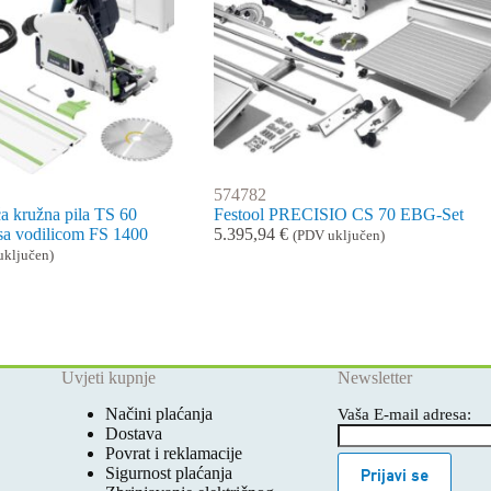
574782
ća kružna pila TS 60
Festool PRECISIO CS 70 EBG-Set
a vodilicom FS 1400
5.395,94
€
(PDV uključen)
uključen)
Uvjeti kupnje
Newsletter
Načini plaćanja
Vaša E-mail adresa:
Dostava
Povrat i reklamacije
Sigurnost plaćanja
Prijavi se