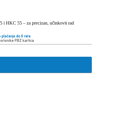
55 i HKC 55 – za precizan, učinkovit rad
 plaćanje do 6 rata
korisnike PBZ kartica