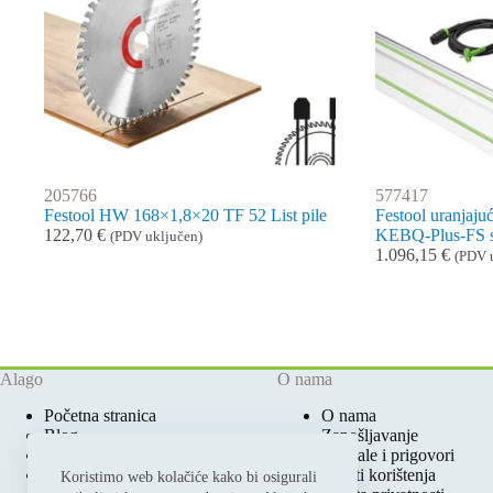
205766
577417
Festool HW 168×1,8×20 TF 52 List pile
Festool uranjaju
122,70
€
KEBQ-Plus-FS s
(PDV uključen)
1.096,15
€
(PDV 
Alago
O nama
Početna stranica
O nama
Blog
Zapošljavanje
Ovlašteni Festool Servis
Pohvale i prigovori
Prodajna mjesta
Uvjeti korištenja
Koristimo web kolačiće kako bi osigurali