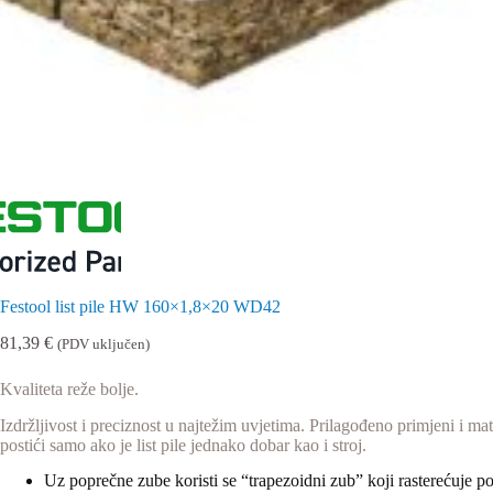
Festool list pile HW 160×1,8×20 WD42
81,39
€
(PDV uključen)
Kvaliteta reže bolje.
Izdržljivost i preciznost u najtežim uvjetima. Prilagođeno primjeni i m
postići samo ako je list pile jednako dobar kao i stroj.
Uz poprečne zube koristi se “trapezoidni zub” koji rasterećuje p