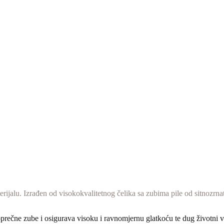
aterijalu. Izrađen od visokokvalitetnog čelika sa zubima pile od sitnozr
oprečne zube i osigurava visoku i ravnomjernu glatkoću te dug životni v