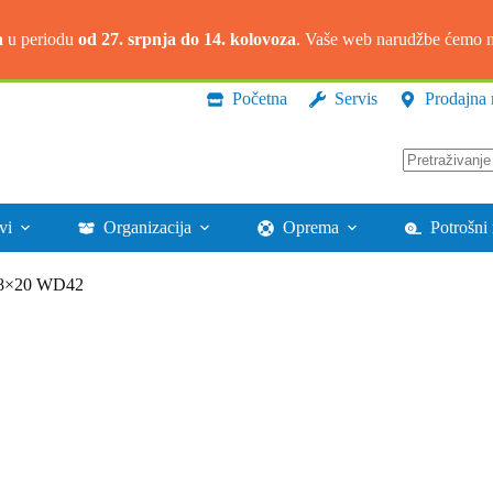
a
u periodu
od 27. srpnja do 14. kolovoza
. Vaše web narudžbe ćemo na
Početna
Servis
Prodajna 
Nema
rezultata.
vi
Organizacija
Oprema
Potrošni 
1,8×20 WD42