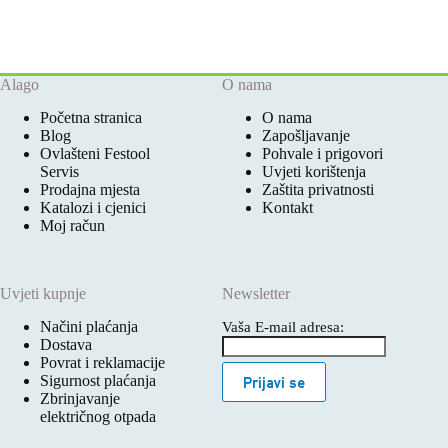
Alago
O nama
Početna stranica
O nama
Blog
Zapošljavanje
Ovlašteni Festool
Pohvale i prigovori
Servis
Uvjeti korištenja
Prodajna mjesta
Zaštita privatnosti
Katalozi i cjenici
Kontakt
Moj račun
Uvjeti kupnje
Newsletter
Načini plaćanja
Vaša E-mail adresa:
Dostava
Povrat i reklamacije
Sigurnost plaćanja
Prijavi se
Zbrinjavanje
električnog otpada