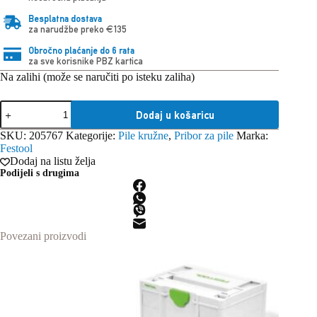
Besplatna dostava
za narudžbe preko €135
Obročno plaćanje do 6 rata
za sve korisnike PBZ kartica
Na zalihi (može se naručiti po isteku zaliha)
Festool
Dodaj u košaricu
HW
168x1,8x20
SKU:
205767
Kategorije:
Pile kružne
,
Pribor za pile
Marka:
F/FA
Festool
52
Dodaj na listu želja
List
Podijeli s drugima
pile
količina
Povezani proizvodi