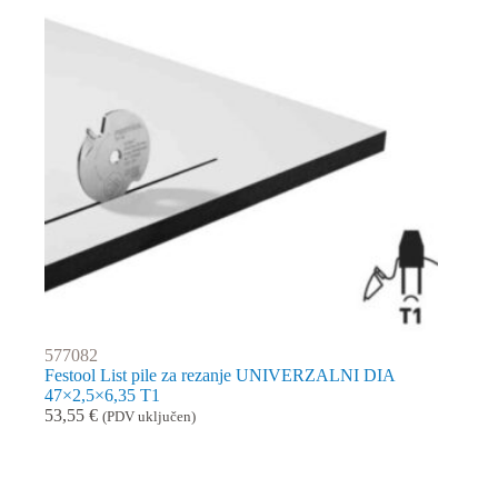
577082
Festool List pile za rezanje UNIVERZALNI DIA
47×2,5×6,35 T1
53,55
€
(PDV uključen)