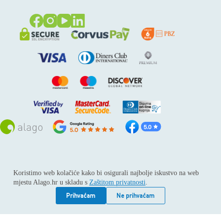
Sva prava pridržana © 2026
Alago
Koristimo web kolačiće kako bi osigurali najbolje iskustvo na web
ALAGO d.o.o. trgovina, usluge i zastupanje stranih tvrtki /
mjestu Alago.hr u skladu s
Zaštitom privatnosti
.
Adresa: Horvati 112, 10436 Rakov potok / Telefon: +385 1
6539 392 / E-mail: kontakt@alago.hr / Podaci o subjektu:
Prihvaćam
Ne prihvaćam
Subjekt je upisan kod Trgovačkog suda u Zagrebu pod
reg.uloškom broj 1-53420. / MBS: 080046630 / OIB: