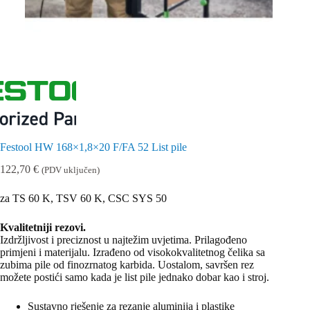
Festool HW 168×1,8×20 F/FA 52 List pile
122,70
€
(PDV uključen)
za TS 60 K, TSV 60 K, CSC SYS 50
Kvalitetniji rezovi.
Izdržljivost i preciznost u najtežim uvjetima. Prilagođeno
primjeni i materijalu. Izrađeno od visokokvalitetnog čelika sa
zubima pile od finozrnatog karbida. Uostalom, savršen rez
možete postići samo kada je list pile jednako dobar kao i stroj.
Sustavno rješenje za rezanje aluminija i plastike