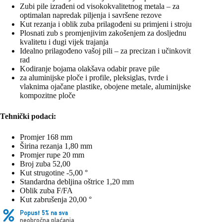
Zubi pile izrađeni od visokokvalitetnog metala – za
optimalan napredak piljenja i savršene rezove
Kut rezanja i oblik zuba prilagođeni su primjeni i stroju
Plosnati zub s promjenjivim zakošenjem za dosljednu
kvalitetu i dugi vijek trajanja
Idealno prilagođeno vašoj pili – za precizan i učinkovit
rad
Kodiranje bojama olakšava odabir prave pile
za aluminijske ploče i profile, pleksiglas, tvrde i
vlaknima ojačane plastike, obojene metale, aluminijske
kompozitne ploče
Tehnički podaci:
Promjer 168 mm
Širina rezanja 1,80 mm
Promjer rupe 20 mm
Broj zuba 52,00
Kut strugotine -5,00 °
Standardna debljina oštrice 1,20 mm
Oblik zuba F/FA
Kut zabrušenja 20,00 °
Popust 5% na sva
neobročna plaćanja