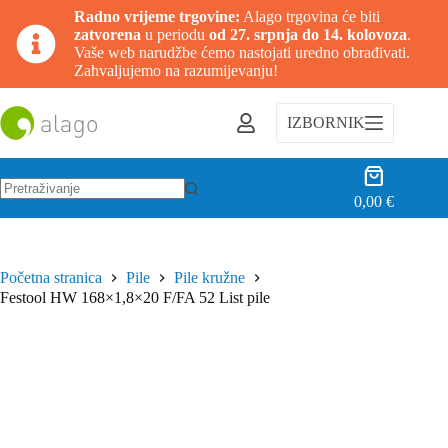
Radno vrijeme trgovine:
Alago trgovina će biti
zatvorena
u periodu
od 27. srpnja do 14. kolovoza
.
Vaše web narudžbe ćemo nastojati uredno obrađivati.
Zahvaljujemo na razumijevanju!
Preskoči
na
IZBORNIK
sadržaj
Košarica
0,00
€
Nema
rezultata.
Početna stranica
Pile
Pile kružne
Festool HW 168×1,8×20 F/FA 52 List pile