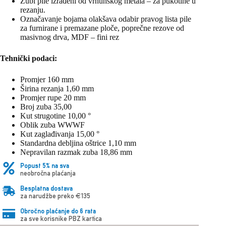
Zubi pile izrađeni od vrhunskog metala – za pukotine u
rezanju.
Označavanje bojama olakšava odabir pravog lista pile
za furnirane i premazane ploče, poprečne rezove od
masivnog drva, MDF – fini rez
Tehnički podaci:
Promjer 160 mm
Širina rezanja 1,60 mm
Promjer rupe 20 mm
Broj zuba 35,00
Kut strugotine 10,00 °
Oblik zuba WWWF
Kut zaglađivanja 15,00 °
Standardna debljina oštrice 1,10 mm
Nepravilan razmak zuba 18,86 mm
Popust 5% na sva
neobročna plaćanja
Besplatna dostava
za narudžbe preko €135
Obročno plaćanje do 6 rata
za sve korisnike PBZ kartica