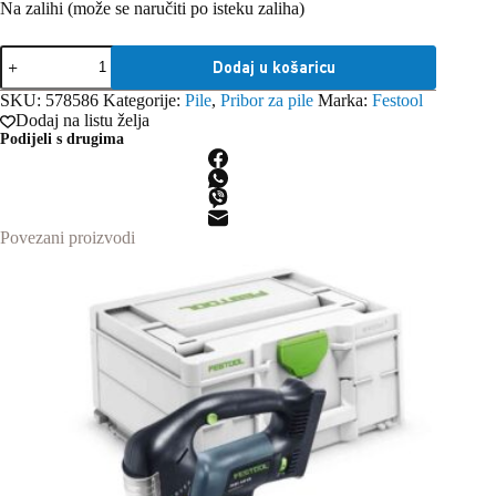
Na zalihi (može se naručiti po isteku zaliha)
Festool
Dodaj u košaricu
HW
160x1,6x20
SKU:
578586
Kategorije:
Pile
,
Pribor za pile
Marka:
Festool
FWWW35
Dodaj na listu želja
List
Podijeli s drugima
pile
količina
Povezani proizvodi