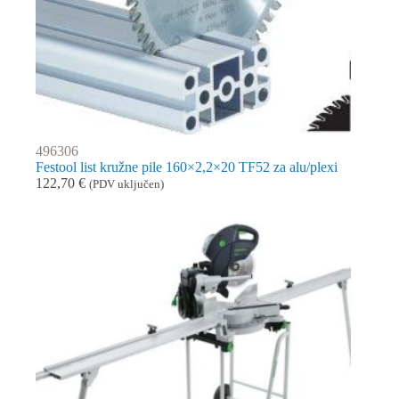
496306
Festool list kružne pile 160×2,2×20 TF52 za alu/plexi
122,70
€
(PDV uključen)