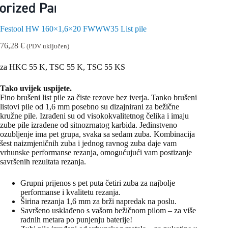
Festool HW 160×1,6×20 FWWW35 List pile
76,28
€
(PDV uključen)
za HKC 55 K, TSC 55 K, TSC 55 KS
Tako uvijek uspijete.
Fino brušeni list pile za čiste rezove bez iverja. Tanko brušeni
listovi pile od 1,6 mm posebno su dizajnirani za bežične
kružne pile. Izrađeni su od visokokvalitetnog čelika i imaju
zube pile izrađene od sitnozrnatog karbida. Jedinstveno
ozubljenje ima pet grupa, svaka sa sedam zuba. Kombinacija
šest naizmjeničnih zuba i jednog ravnog zuba daje vam
vrhunske performanse rezanja, omogućujući vam postizanje
savršenih rezultata rezanja.
Grupni prijenos s pet puta četiri zuba za najbolje
performanse i kvalitetu rezanja.
Širina rezanja 1,6 mm za brži napredak na poslu.
Savršeno usklađeno s vašom bežičnom pilom – za više
radnih metara po punjenju baterije!