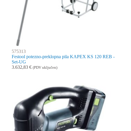
575313
Festool potezno-preklopna pila KAPEX KS 120 REB -
Set-UG
3.632,83
€
(PDV uključen)