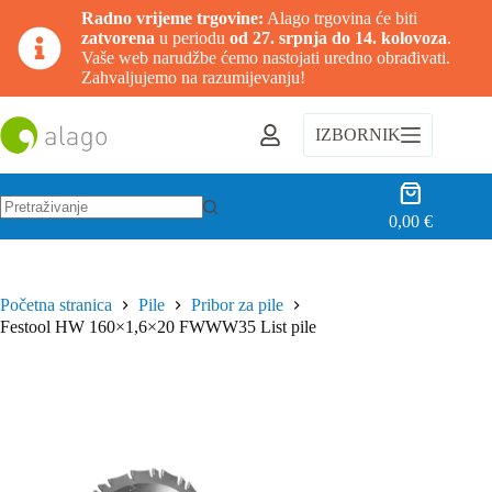
Radno vrijeme trgovine:
Alago trgovina će biti
zatvorena
u periodu
od 27. srpnja do 14. kolovoza
.
Vaše web narudžbe ćemo nastojati uredno obrađivati.
Zahvaljujemo na razumijevanju!
Preskoči
na
IZBORNIK
sadržaj
Košarica
0,00
€
Nema
rezultata.
Početna stranica
Pile
Pribor za pile
Festool HW 160×1,6×20 FWWW35 List pile