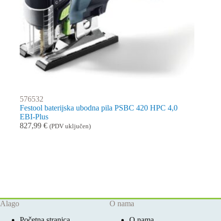
576532
Festool baterijska ubodna pila PSBC 420 HPC 4,0
EBI-Plus
827,99
€
(PDV uključen)
Alago
O nama
Početna stranica
O nama