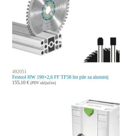
492051
Festool HW 190×2,6 FF TF58 list pile za aluminij
155,10
€
(PDV uključen)