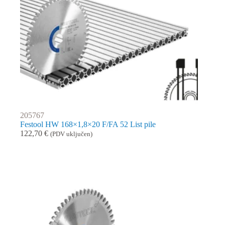
205767
Festool HW 168×1,8×20 F/FA 52 List pile
122,70
€
(PDV uključen)