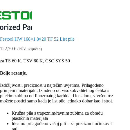
Festool HW 168×1,8×20 TF 52 List pile
122,70
€
(PDV uključen)
za TS 60 K, TSV 60 K, CSC SYS 50
Bolje rezanje.
Izdržljivost i preciznost u najtežim uvjetima. Prilagođeno
primjeni i materijalu. Izrađeno od visokokvalitetnog čelika s
pilećim zubima od finozrnatog karbida. Uostalom, savršen rez
možete postići samo kada je list pile jednako dobar kao i stroj.
Kružna pila s trapeznim/ravnim zubima za obradu
plastičnih materijala
Idealno prilagođeno vašoj pili – za precizan i učinkovit
rad