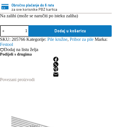
Obročno plaćanje do 6 rata
za sve korisnike PBZ kartica
Na zalihi (može se naručiti po isteku zaliha)
Festool
Dodaj u košaricu
HW
168x1,8x20
SKU:
205766
Kategorije:
Pile kružne
,
Pribor za pile
Marka:
TF
Festool
52
Dodaj na listu želja
List
Podijeli s drugima
pile
količina
Povezani proizvodi