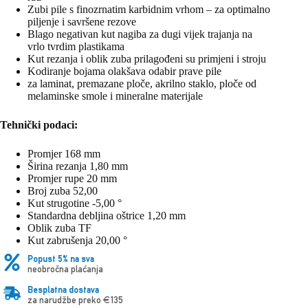
Zubi pile s finozrnatim karbidnim vrhom – za optimalno
piljenje i savršene rezove
Blago negativan kut nagiba za dugi vijek trajanja na
vrlo tvrdim plastikama
Kut rezanja i oblik zuba prilagođeni su primjeni i stroju
Kodiranje bojama olakšava odabir prave pile
za laminat, premazane ploče, akrilno staklo, ploče od
melaminske smole i mineralne materijale
Tehnički podaci:
Promjer 168 mm
Širina rezanja 1,80 mm
Promjer rupe 20 mm
Broj zuba 52,00
Kut strugotine -5,00 °
Standardna debljina oštrice 1,20 mm
Oblik zuba TF
Kut zabrušenja 20,00 °
Popust 5% na sva
neobročna plaćanja
Besplatna dostava
za narudžbe preko €135