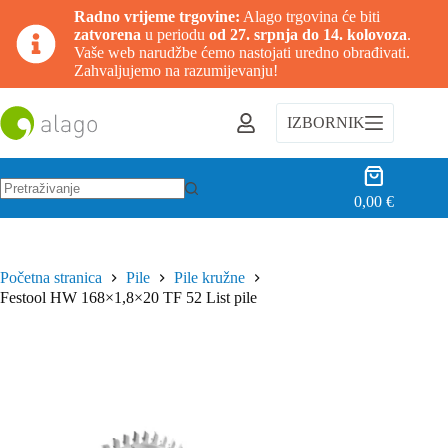
Radno vrijeme trgovine:
Alago trgovina će biti
zatvorena
u periodu
od 27. srpnja do 14. kolovoza
.
Vaše web narudžbe ćemo nastojati uredno obrađivati.
Zahvaljujemo na razumijevanju!
Preskoči
na
IZBORNIK
sadržaj
Košarica
0,00
€
Nema
rezultata.
Početna stranica
Pile
Pile kružne
Festool HW 168×1,8×20 TF 52 List pile