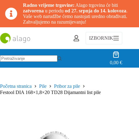
Radno vrijeme trgovine:
Alago trgovina će biti
zatvorena
u periodu
od 27. srpnja do 14. kolovoza
.
Vaše web narudžbe ćemo nastojati uredno obrađivati.
Zahvaljujemo na razumijevanju!
Preskoči
na
IZBORNIK
sadržaj
Košarica
0,00
€
Nema
rezultata.
Početna stranica
Pile
Pribor za pile
Festool DIA 168×1,8×20 TD28 Dijamantni list pile