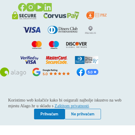
Sva prava pridržana © 2026
Alago
Koristimo web kolačiće kako bi osigurali najbolje iskustvo na web
ALAGO d.o.o. trgovina, usluge i zastupanje stranih tvrtki /
mjestu Alago.hr u skladu s
Zaštitom privatnosti
.
Adresa: Horvati 112, 10436 Rakov potok / Telefon: +385 1
6539 392 / E-mail: kontakt@alago.hr / Podaci o subjektu:
Prihvaćam
Ne prihvaćam
Subjekt je upisan kod Trgovačkog suda u Zagrebu pod
reg.uloškom broj 1-53420. / MBS: 080046630 / OIB:
11092339061 / EUID: HRSR.080046630 / Godina osnivanja: