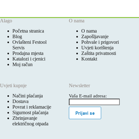
Alago
O nama
Početna stranica
O nama
Blog
Zapošljavanje
Ovlašteni Festool
Pohvale i prigovori
Servis
Uvjeti korištenja
Prodajna mjesta
Zaštita privatnosti
Katalozi i cjenici
Kontakt
Moj račun
Uvjeti kupnje
Newsletter
Načini plaćanja
Vaša E-mail adresa:
Dostava
Povrat i reklamacije
Sigurnost plaćanja
Prijavi se
Zbrinjavanje
električnog otpada