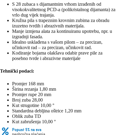
S 28 zubaca s dijamantnim vrhom izrađenih od
visokokvalitetnog PCD-a (polikristalnog dijamanta) za
vrlo dug vijek trajanja.
Kružna pila s trapeznim krovnim zubima za obradu
izuzetno tvrdih i abrazivnih materijala.
Manje izmjena alata za kontinuiranu upotrebu, npr. u
izgradnji fasada.
Idealno usklađena s vašom pilom – za precizan,
učinkovit rad – za precizan, učinkovit rad.
Kodiranje bojama olakšava odabir prave pile za
posebno tvrde i abrazivne materijale
Tehnički podaci:
Promjer 168 mm
Širina rezanja 1,80 mm
Promjer rupe 20 mm
Broj zuba 28,00
Kut strugotine 10,00 °
Standardna debljina oštrice 1,20 mm
Oblik zuba TD
Kut zabrušenja 10,00 °
Popust 5% na sva
neobročna plaćanja