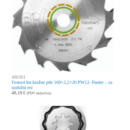
496301
Festool list kružne pile 160×2,2×20 PW12- Panter – za
uzdužni rez
48,18
€
(PDV uključen)