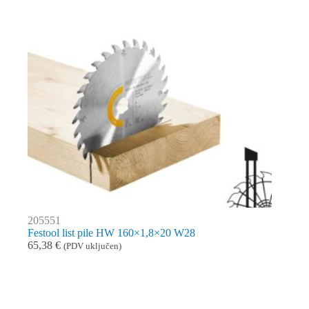
205551
Festool list pile HW 160×1,8×20 W28
65,38
€
(PDV uključen)