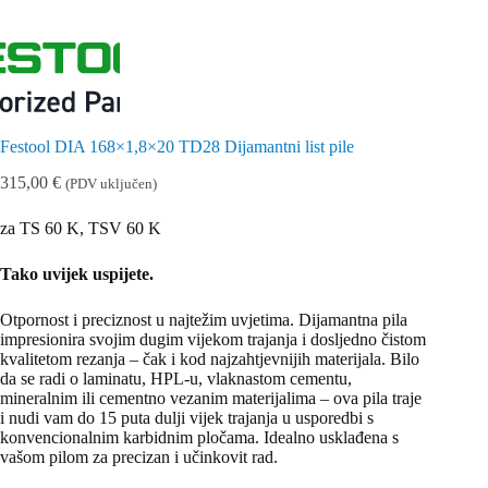
Festool DIA 168×1,8×20 TD28 Dijamantni list pile
315,00
€
(PDV uključen)
za TS 60 K, TSV 60 K
Tako uvijek uspijete.
Otpornost i preciznost u najtežim uvjetima. Dijamantna pila
impresionira svojim dugim vijekom trajanja i dosljedno čistom
kvalitetom rezanja – čak i kod najzahtjevnijih materijala. Bilo
da se radi o laminatu, HPL-u, vlaknastom cementu,
mineralnim ili cementno vezanim materijalima – ova pila traje
i nudi vam do 15 puta dulji vijek trajanja u usporedbi s
konvencionalnim karbidnim pločama. Idealno usklađena s
vašom pilom za precizan i učinkovit rad.