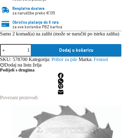
Besplatna dostava
za narudžbe preko €135
Obročno plaćanje do 6 rata
za sve korisnike PBZ kartica
Samo 2 komad(a) na zalihi (može se naručiti po isteku zaliha)
Festool
Dodaj u košaricu
DIA
168x1,8x20
SKU:
578700
Kategorija:
Pribor za pile
Marka:
Festool
TD28
Dodaj na listu želja
Dijamantni
Podijeli s drugima
list
pile
količina
Povezani proizvodi