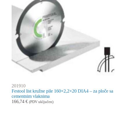
201910
Festool list kružne pile 160×2,2×20 DIA4 – za ploče sa
cementnim vlaknima
166,74
€
(PDV uključen)