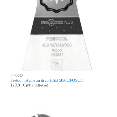
203332
Festool list pile za drvo HSB 50/65/J/OSC/5
129,81
€
(PDV uključen)