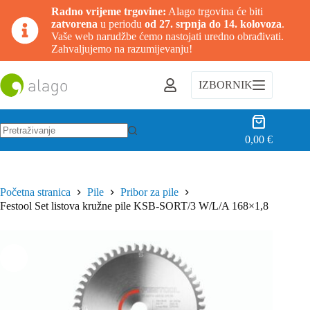
Radno vrijeme trgovine:
Alago trgovina će biti
zatvorena
u periodu
od 27. srpnja do 14. kolovoza
.
Vaše web narudžbe ćemo nastojati uredno obrađivati.
Zahvaljujemo na razumijevanju!
Preskoči
na
IZBORNIK
sadržaj
Košarica
0,00
€
Nema
rezultata.
Početna stranica
Pile
Pribor za pile
Festool Set listova kružne pile KSB-SORT/3 W/L/A 168×1,8