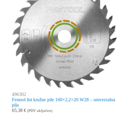
496302
Festool list kružne pile 160×2,2×20 W28 – univerzalna
pila
65,38
€
(PDV uključen)