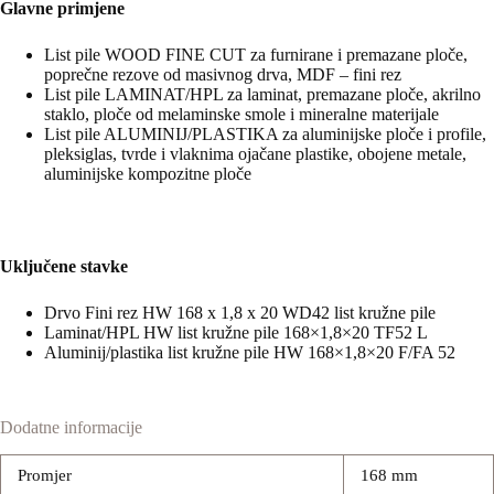
Glavne primjene
List pile WOOD FINE CUT za furnirane i premazane ploče,
poprečne rezove od masivnog drva, MDF – fini rez
List pile LAMINAT/HPL za laminat, premazane ploče, akrilno
staklo, ploče od melaminske smole i mineralne materijale
List pile ALUMINIJ/PLASTIKA za aluminijske ploče i profile,
pleksiglas, tvrde i vlaknima ojačane plastike, obojene metale,
aluminijske kompozitne ploče
Uključene stavke
Drvo Fini rez HW 168 x 1,8 x 20 WD42 list kružne pile
Laminat/HPL HW list kružne pile 168×1,8×20 TF52 L
Aluminij/plastika list kružne pile HW 168×1,8×20 F/FA 52
Dodatne informacije
Promjer
168 mm