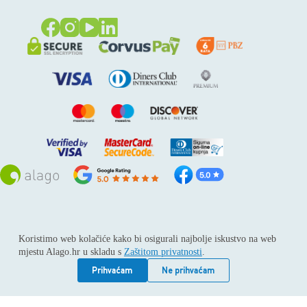
Sva prava pridržana © 2026
Alago
Koristimo web kolačiće kako bi osigurali najbolje iskustvo na web
ALAGO d.o.o. trgovina, usluge i zastupanje stranih tvrtki /
mjestu Alago.hr u skladu s
Zaštitom privatnosti
.
Adresa: Horvati 112, 10436 Rakov potok / Telefon: +385 1
6539 392 / E-mail: kontakt@alago.hr / Podaci o subjektu:
Prihvaćam
Ne prihvaćam
Subjekt je upisan kod Trgovačkog suda u Zagrebu pod
reg.uloškom broj 1-53420. / MBS: 080046630 / OIB: