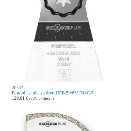
203332
Festool list pile za drvo HSB 50/65/J/OSC/5
129,81
€
(PDV uključen)