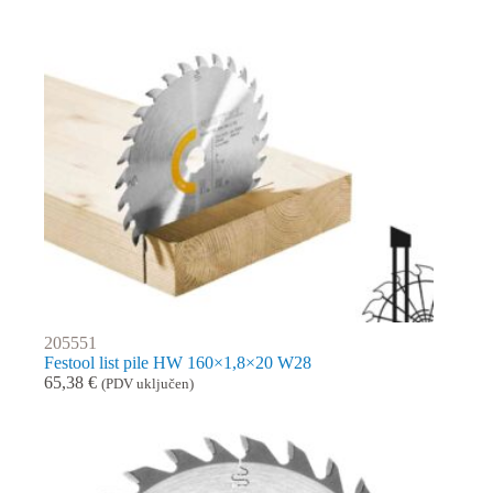
205551
Festool list pile HW 160×1,8×20 W28
65,38
€
(PDV uključen)