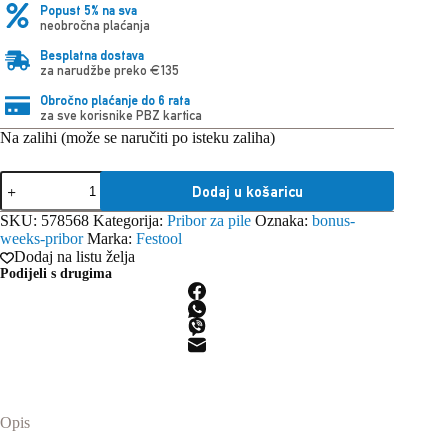
Popust 5% na sva
neobročna plaćanja
Besplatna dostava
za narudžbe preko €135
Obročno plaćanje do 6 rata
za sve korisnike PBZ kartica
Na zalihi (može se naručiti po isteku zaliha)
Festool
Dodaj u košaricu
Set
listova
SKU:
578568
Kategorija:
Pribor za pile
Oznaka:
bonus-
kružne
weeks-pribor
Marka:
Festool
pile
Dodaj na listu želja
KSB-
Podijeli s drugima
SORT/3
W/L/A
168x1,8
količina
Opis