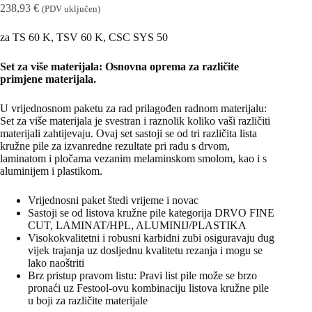
238,93
€
(PDV uključen)
za TS 60 K, TSV 60 K, CSC SYS 50
Set za više materijala: Osnovna oprema za različite
primjene materijala.
U vrijednosnom paketu za rad prilagođen radnom materijalu:
Set za više materijala je svestran i raznolik koliko vaši različiti
materijali zahtijevaju. Ovaj set sastoji se od tri različita lista
kružne pile za izvanredne rezultate pri radu s drvom,
laminatom i pločama vezanim melaminskom smolom, kao i s
aluminijem i plastikom.
Vrijednosni paket štedi vrijeme i novac
Sastoji se od listova kružne pile kategorija DRVO FINE
CUT, LAMINAT/HPL, ALUMINIJ/PLASTIKA
Visokokvalitetni i robusni karbidni zubi osiguravaju dug
vijek trajanja uz dosljednu kvalitetu rezanja i mogu se
lako naoštriti
Brz pristup pravom listu: Pravi list pile može se brzo
pronaći uz Festool-ovu kombinaciju listova kružne pile
u boji za različite materijale