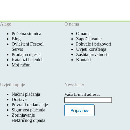
Alago
O nama
Početna stranica
O nama
Blog
Zapošljavanje
Ovlašteni Festool
Pohvale i prigovori
Servis
Uvjeti korištenja
Prodajna mjesta
Zaštita privatnosti
Katalozi i cjenici
Kontakt
Moj račun
Uvjeti kupnje
Newsletter
Načini plaćanja
Vaša E-mail adresa:
Dostava
Povrat i reklamacije
Sigurnost plaćanja
Prijavi se
Zbrinjavanje
električnog otpada