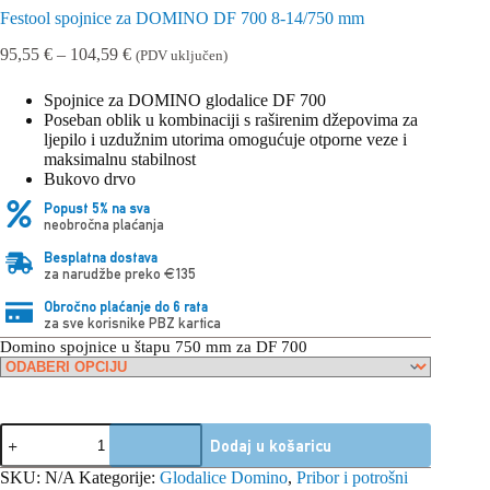
Festool spojnice za DOMINO DF 700 8-14/750 mm
Raspon
95,55
€
–
104,59
€
(PDV uključen)
cijena:
od
Spojnice za DOMINO glodalice DF 700
95,55 €
Poseban oblik u kombinaciji s raširenim džepovima za
do
ljepilo i uzdužnim utorima omogućuje otporne veze i
104,59 €
maksimalnu stabilnost
Bukovo drvo
Popust 5% na sva
neobročna plaćanja
Besplatna dostava
za narudžbe preko €135
Obročno plaćanje do 6 rata
za sve korisnike PBZ kartica
Domino spojnice u štapu 750 mm za DF 700
Festool
Dodaj u košaricu
spojnice
za
SKU:
N/A
Kategorije:
Glodalice Domino
,
Pribor i potrošni
DOMINO