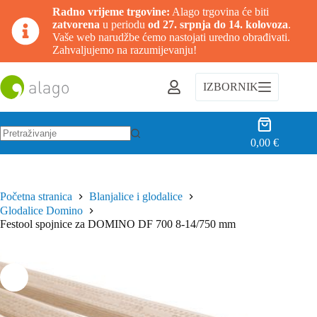
Radno vrijeme trgovine:
Alago trgovina će biti
zatvorena
u periodu
od 27. srpnja do 14. kolovoza
.
Vaše web narudžbe ćemo nastojati uredno obrađivati.
Zahvaljujemo na razumijevanju!
Preskoči
na
IZBORNIK
sadržaj
Košarica
0,00
€
Nema
rezultata.
Početna stranica
Blanjalice i glodalice
Glodalice Domino
Festool spojnice za DOMINO DF 700 8-14/750 mm