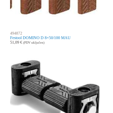
494872
Festool DOMINO D 8×50/100 MAU
51,09
€
(PDV uključen)