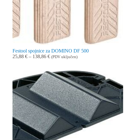
Festool spojnice za DOMINO DF 500
Raspon
25,88
€
–
138,86
€
(PDV uključen)
cijena:
od
25,88 €
do
138,86 €