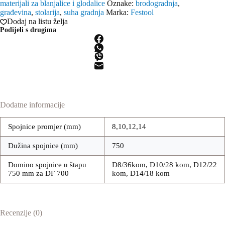
materijali za blanjalice i glodalice
Oznake:
brodogradnja
,
DF
građevina
,
stolarija
,
suha gradnja
Marka:
Festool
700
Dodaj na listu želja
8-
Podijeli s drugima
14/750
mm
količina
Dodatne informacije
Spojnice promjer (mm)
8,10,12,14
Dužina spojnice (mm)
750
Domino spojnice u štapu
D8/36kom, D10/28 kom, D12/22
750 mm za DF 700
kom, D14/18 kom
Recenzije (0)