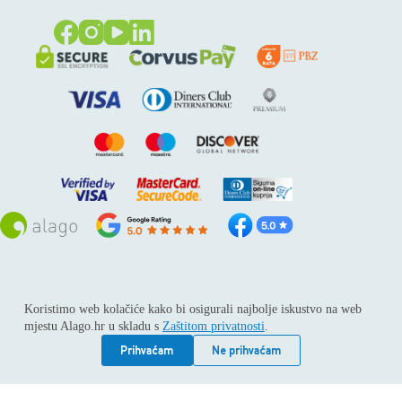
Sva prava pridržana © 2026
Alago
Koristimo web kolačiće kako bi osigurali najbolje iskustvo na web
ALAGO d.o.o. trgovina, usluge i zastupanje stranih tvrtki /
mjestu Alago.hr u skladu s
Zaštitom privatnosti
.
Adresa: Horvati 112, 10436 Rakov potok / Telefon: +385 1
6539 392 / E-mail: kontakt@alago.hr / Podaci o subjektu:
Prihvaćam
Ne prihvaćam
Subjekt je upisan kod Trgovačkog suda u Zagrebu pod
reg.uloškom broj 1-53420. / MBS: 080046630 / OIB:
11092339061 / EUID: HRSR.080046630 / Godina osnivanja: