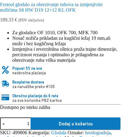
Festool glodalo za obrezivanje rubova sa izmjenjivim
nožićima S8 HW D19 12×12 KL OFK
189,33
€
(PDV uključen)
Za glodalice OF 1010, OFK 700, MFK 700
Nosač nožiča prikladan za kuglični ležaj 19 mm,ali
može i bez kugličnog ležaja
Izmjenjiva i reverzibilna oštrica pruža trajne dimenzije,
preciznost rezanja i optimalno je prilagođena za
obrezivanje ruba viška materijala
Popust 5% na sva
neobročna plaćanja
Besplatna dostava
za narudžbe preko €135
Obročno plaćanje do 6 rata
za sve korisnike PBZ kartica
Dostupno po isteku zaliha
Festool
Dodaj u košaricu
glodalo
za
SKU:
499806
Kategorija:
Glodala
Oznake:
brodogradnja
,
obrezivanje