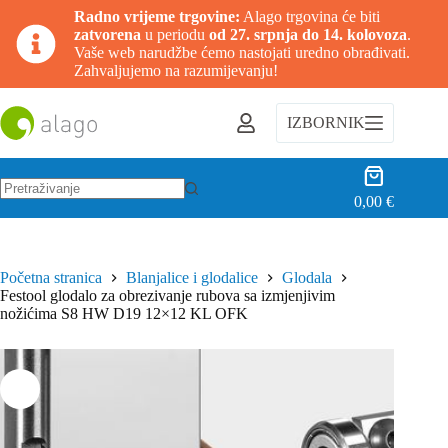
Radno vrijeme trgovine:
Alago trgovina će biti
zatvorena
u periodu
od 27. srpnja do 14. kolovoza
.
Vaše web narudžbe ćemo nastojati uredno obrađivati.
Zahvaljujemo na razumijevanju!
Preskoči
na
IZBORNIK
sadržaj
Košarica
0,00
€
Nema
rezultata.
Početna stranica
Blanjalice i glodalice
Glodala
Festool glodalo za obrezivanje rubova sa izmjenjivim
nožićima S8 HW D19 12×12 KL OFK