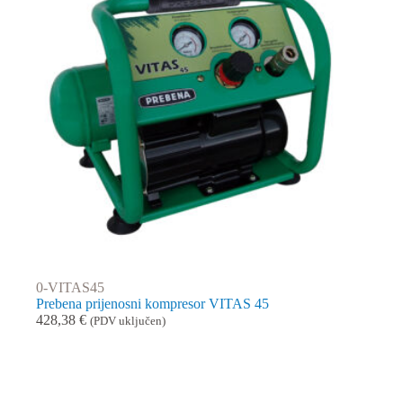
0-VITAS45
Prebena prijenosni kompresor VITAS 45
428,38
€
(PDV uključen)