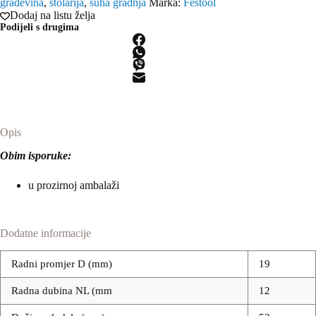
građevina
,
stolarija
,
suha gradnja
Marka:
Festool
rubova
Dodaj na listu želja
sa
Podijeli s drugima
izmjenjivim
nožićima
S8
HW
D19
12x12
KL
OFK
količina
Opis
Obim isporuke:
u prozirnoj ambalaži
Dodatne informacije
Radni promjer D (mm)
19
Radna dubina NL (mm
12