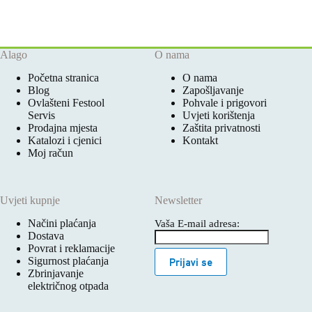
Alago
O nama
Početna stranica
O nama
Blog
Zapošljavanje
Ovlašteni Festool
Pohvale i prigovori
Servis
Uvjeti korištenja
Prodajna mjesta
Zaštita privatnosti
Katalozi i cjenici
Kontakt
Moj račun
Uvjeti kupnje
Newsletter
Načini plaćanja
Vaša E-mail adresa:
Dostava
Povrat i reklamacije
Sigurnost plaćanja
Prijavi se
Zbrinjavanje
električnog otpada