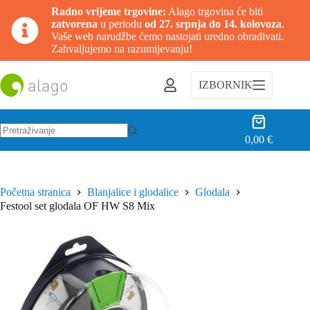
Radno vrijeme trgovine:
Alago trgovina će biti
zatvorena
u periodu
od 27. srpnja do 14. kolovoza
.
Vaše web narudžbe ćemo nastojati uredno obrađivati.
Zahvaljujemo na razumijevanju!
Preskoči
na
IZBORNIK
sadržaj
Košarica
0,00
€
Nema
rezultata.
Početna stranica
Blanjalice i glodalice
Glodala
Festool set glodala OF HW S8 Mix