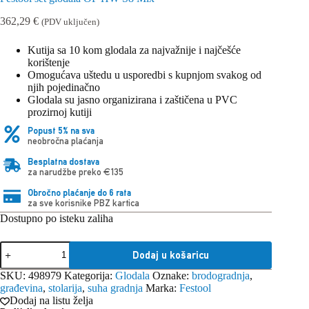
362,29
€
(PDV uključen)
Kutija sa 10 kom glodala za najvažnije i najčešće
korištenje
Omogućava uštedu u usporedbi s kupnjom svakog od
njih pojedinačno
Glodala su jasno organizirana i zaštičena u PVC
prozirnoj kutiji
Popust 5% na sva
neobročna plaćanja
Besplatna dostava
za narudžbe preko €135
Obročno plaćanje do 6 rata
za sve korisnike PBZ kartica
Dostupno po isteku zaliha
Festool
Dodaj u košaricu
set
glodala
SKU:
498979
Kategorija:
Glodala
Oznake:
brodogradnja
,
OF
građevina
,
stolarija
,
suha gradnja
Marka:
Festool
HW
Dodaj na listu želja
S8