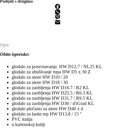
Podijeli s drugima
Mix
količina
Opis
Obim isporuke:
glodalo za poravnavanja HW D12.7 / NL25 KL
glodalo za ubušivanje rupa HW D5 x 30 Z
glodalo za utore HW D10 / 20
glodalo za utore HW D18 / 30
glodalo za zaobljenja HW D16.7 / R2 KL
glodalo za zaobljenja HW D25.5 / R6.3 KL
glodalo za zaobljenja HW D31.7 / R9.5 KL
glodalo za zaobljenja HW D36 / 45Grad KL
glodalo pločasto za utore HW D40 x 4
glodalo za lastin rep HW D13,8 / 15 °
PVC kutija
u kartonskoj kutiji