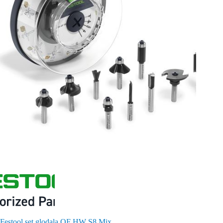
Festool set glodala OF HW S8 Mix