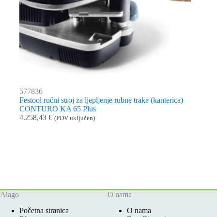
577836
Festool ručni stroj za ljepljenje rubne trake (kanterica)
CONTURO KA 65 Plus
4.258,43
€
(PDV uključen)
Alago
O nama
Početna stranica
O nama