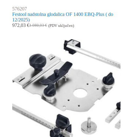
576207
Festool nadstolna glodalica OF 1400 EBQ-Plus ( do
12/2025)
972,03
€
1.080,03
€
(PDV uključen)
Izvorna
Trenutna
cijena
cijena
bila
je:
je:
972,03 €.
1.080,03 €.