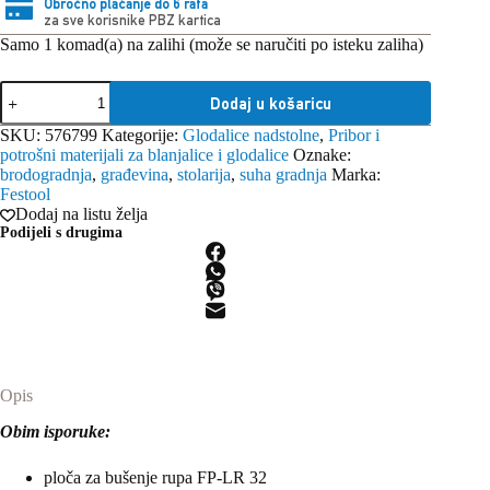
Obročno plaćanje do 6 rata
za sve korisnike PBZ kartica
Samo 1 komad(a) na zalihi (može se naručiti po isteku zaliha)
Festool
Dodaj u košaricu
set
za
SKU:
576799
Kategorije:
Glodalice nadstolne
,
Pribor i
bušenje
potrošni materijali za blanjalice i glodalice
Oznake:
rupa
brodogradnja
,
građevina
,
stolarija
,
suha gradnja
Marka:
LR
Festool
32-
Dodaj na listu želja
SYS
Podijeli s drugima
količina
Opis
Obim isporuke:
ploča za bušenje rupa FP-LR 32