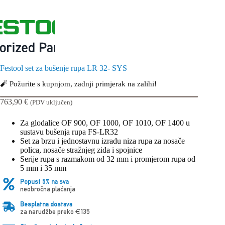
Festool set za bušenje rupa LR 32- SYS
🧨 Požurite s kupnjom, zadnji primjerak na zalihi!
763,90
€
(PDV uključen)
Za glodalice OF 900, OF 1000, OF 1010, OF 1400 u
sustavu bušenja rupa FS-LR32
Set za brzu i jednostavnu izradu niza rupa za nosače
polica, nosače stražnjeg zida i spojnice
Serije rupa s razmakom od 32 mm i promjerom rupa od
5 mm i 35 mm
Popust 5% na sva
neobročna plaćanja
Besplatna dostava
za narudžbe preko €135