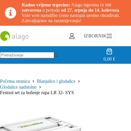
Radno vrijeme trgovine:
Alago trgovina će biti
zatvorena
u periodu
od 27. srpnja do 14. kolovoza
.
Vaše web narudžbe ćemo nastojati uredno obrađivati.
Zahvaljujemo na razumijevanju!
Preskoči
na
IZBORNIK
sadržaj
Košarica
0,00
€
Nema
rezultata.
Početna stranica
Blanjalice i glodalice
Glodalice nadstolne
Festool set za bušenje rupa LR 32- SYS