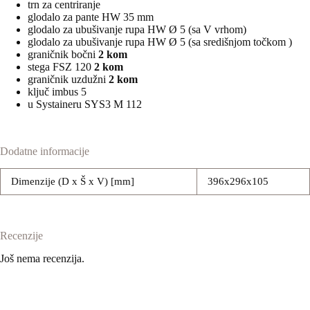
trn za centriranje
glodalo za pante HW 35 mm
glodalo za ubušivanje rupa HW Ø 5 (sa V vrhom)
glodalo za ubušivanje rupa HW Ø 5 (sa središnjom točkom )
graničnik bočni
2 kom
stega FSZ 120
2 kom
graničnik uzdužni
2 kom
ključ imbus 5
u Systaineru SYS3 M 112
Dodatne informacije
Dimenzije (D x Š x V) [mm]
396x296x105
Recenzije
Još nema recenzija.