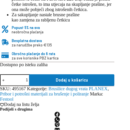
četke istrošen, to ima utjecaja na skupljanje prašine, jer
ona može pobjeći zbog istrošenih četkica.
Za sakupljanje nastale brusne prašine
kao zamjena za rabljenu četkicu
Popust 5% na sva
neobročna plaćanja
Besplatna dostava
za narudžbe preko €135
Obročno plaćanje do 6 rata
za sve korisnike PBZ kartica
Dostupno po isteku zaliha
Festool
Dodaj u košaricu
velika
četka
SKU:
495167
Kategorije:
Brusilice dugog vrata PLANEX
,
BE-
Pribor i potrošni materijali za brušenje i poliranje
Marka:
LHS
Festool
225
Dodaj na listu želja
količina
Podijeli s drugima