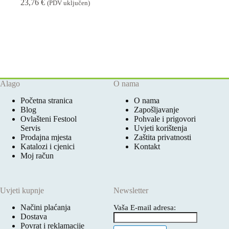
23,76
€
(PDV uključen)
Alago
O nama
Početna stranica
O nama
Blog
Zapošljavanje
Ovlašteni Festool
Pohvale i prigovori
Servis
Uvjeti korištenja
Prodajna mjesta
Zaštita privatnosti
Katalozi i cjenici
Kontakt
Moj račun
Uvjeti kupnje
Newsletter
Načini plaćanja
Vaša E-mail adresa:
Dostava
Povrat i reklamacije