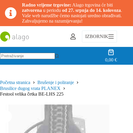
Radno vrijeme trgovine:
Alago trgovina će biti
zatvorena
u periodu
od 27. srpnja do 14. kolovoza
.
Vaše web narudžbe ćemo nastojati uredno obrađivati.
Zahvaljujemo na razumijevanju!
Preskoči
na
IZBORNIK
sadržaj
Košarica
0,00
€
Nema
rezultata.
Početna stranica
Brušenje i poliranje
Brusilice dugog vrata PLANEX
Festool velika četka BE-LHS 225