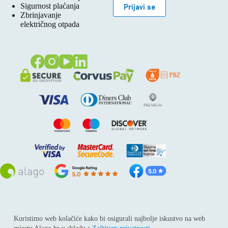
Sigurnost plaćanja
Prijavi se
Zbrinjavanje
električnog otpada
Sva prava pridržana © 2026
Alago
Koristimo web kolačiće kako bi osigurali najbolje iskustvo na web
ALAGO d.o.o. trgovina, usluge i zastupanje stranih tvrtki /