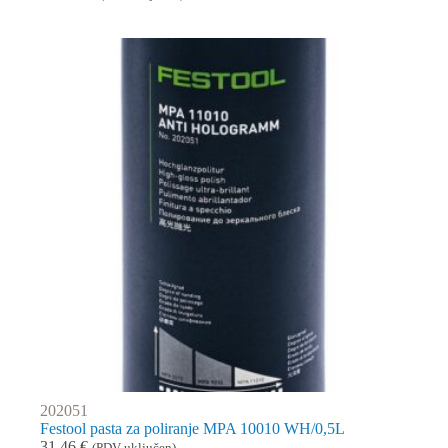
202051
Festool pasta za poliranje MPA 10010 WH/0,5L
31,46
€
(PDV uključen)