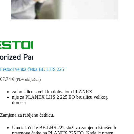
Festool velika četka BE-LHS 225
67,74
€
(PDV uključen)
za brusilicu s velikim dohvatom PLANEX
nije za PLANEX LHS 2 225 EQ brusilicu velikog
dometa
Zamjena za rabljenu četkicu.
Umetak četke BE-LHS 225 služi za zamjenu istrošenih
prstenova četke na PLANEX 225 EQ. Kada je prsten