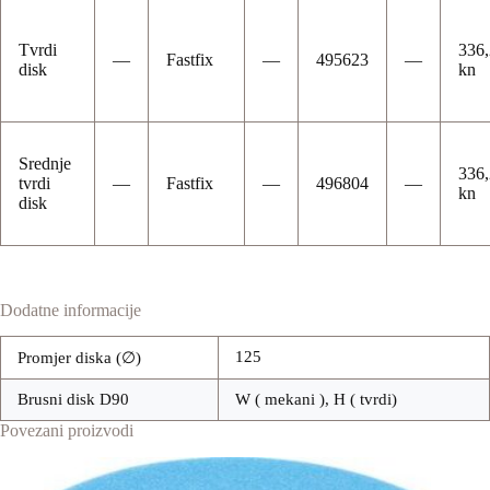
Tvrdi
336
—
Fastfix
—
495623
—
disk
kn
Srednje
336
tvrdi
—
Fastfix
—
496804
—
kn
disk
Dodatne informacije
125
Promjer diska (∅)
Brusni disk D90
W ( mekani ), H ( tvrdi)
Povezani proizvodi