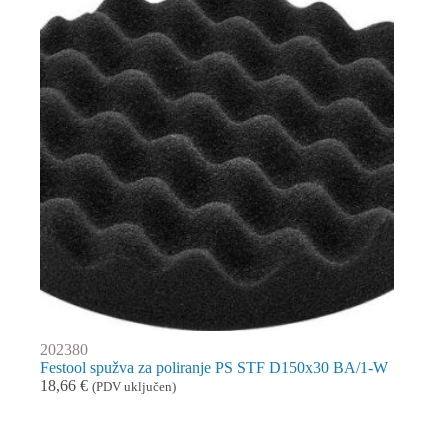
202380
Festool spužva za poliranje PS STF D150x30 BA/1-W
18,66
€
(PDV uključen)