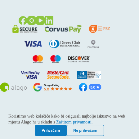
Sva prava pridržana © 2026
Alago
Koristimo web kolačiće kako bi osigurali najbolje iskustvo na web
ALAGO d.o.o. trgovina, usluge i zastupanje stranih tvrtki /
mjestu Alago.hr u skladu s
Zaštitom privatnosti
.
Adresa: Horvati 112, 10436 Rakov potok / Telefon: +385 1
6539 392 / E-mail: kontakt@alago.hr / Podaci o subjektu:
Prihvaćam
Ne prihvaćam
Subjekt je upisan kod Trgovačkog suda u Zagrebu pod