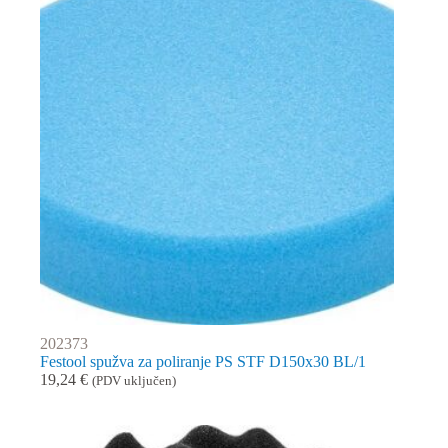
202373
Festool spužva za poliranje PS STF D150x30 BL/1
19,24
€
(PDV uključen)