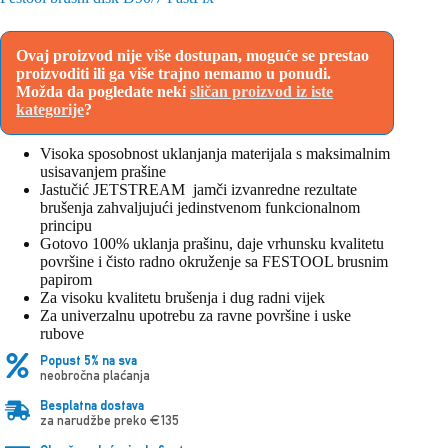
Ovaj proizvod nije više dostupan, moguće se prestao
proizvoditi ili ga više trajno nemamo u ponudi.
Možda da pogledate neki
sličan proizvod iz iste
kategorije
?
Visoka sposobnost uklanjanja materijala s maksimalnim
usisavanjem prašine
Jastučić JETSTREAM jamči izvanredne rezultate
brušenja zahvaljujući jedinstvenom funkcionalnom
principu
Gotovo 100% uklanja prašinu, daje vrhunsku kvalitetu
površine i čisto radno okruženje sa FESTOOL brusnim
papirom
Za visoku kvalitetu brušenja i dug radni vijek
Za univerzalnu upotrebu za ravne površine i uske
rubove
Popust 5% na sva
neobročna plaćanja
Besplatna dostava
za narudžbe preko €135