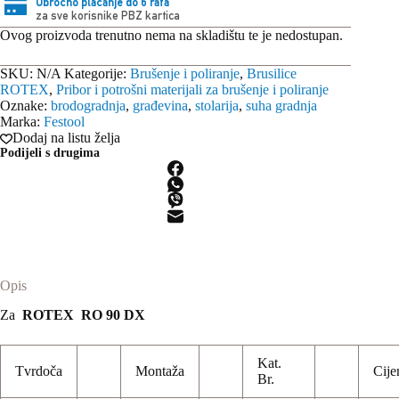
Obročno plaćanje do 6 rata
za sve korisnike PBZ kartica
Ovog proizvoda trenutno nema na skladištu te je nedostupan.
SKU:
N/A
Kategorije:
Brušenje i poliranje
,
Brusilice
ROTEX
,
Pribor i potrošni materijali za brušenje i poliranje
Oznake:
brodogradnja
,
građevina
,
stolarija
,
suha gradnja
Marka:
Festool
Dodaj na listu želja
Podijeli s drugima
Opis
Za
ROTEX RO 90 DX
Kat.
Tvrdoča
Montaža
Cije
Br.