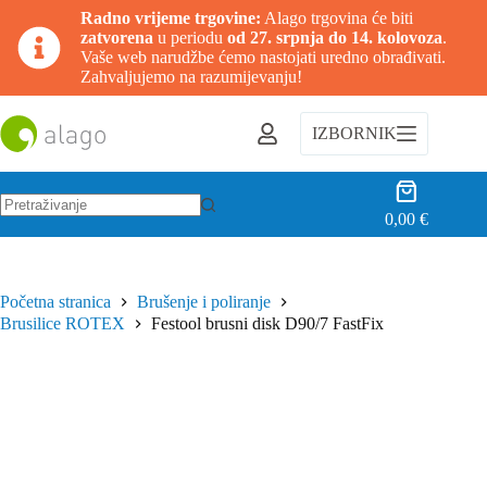
Radno vrijeme trgovine:
Alago trgovina će biti
zatvorena
u periodu
od 27. srpnja do 14. kolovoza
.
Vaše web narudžbe ćemo nastojati uredno obrađivati.
Zahvaljujemo na razumijevanju!
Preskoči
na
IZBORNIK
sadržaj
Košarica
0,00
€
Nema
rezultata.
Početna stranica
Brušenje i poliranje
Brusilice ROTEX
Festool brusni disk D90/7 FastFix