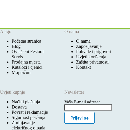
Alago
O nama
Početna stranica
O nama
Blog
Zapošljavanje
Ovlašteni Festool
Pohvale i prigovori
Servis
Uvjeti korištenja
Prodajna mjesta
Zaštita privatnosti
Katalozi i cjenici
Kontakt
Moj račun
Uvjeti kupnje
Newsletter
Načini plaćanja
Vaša E-mail adresa:
Dostava
Povrat i reklamacije
Sigurnost plaćanja
Prijavi se
Zbrinjavanje
električnog otpada