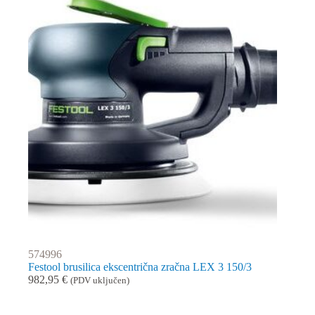
574996
Festool brusilica ekscentrična zračna LEX 3 150/3
982,95
€
(PDV uključen)