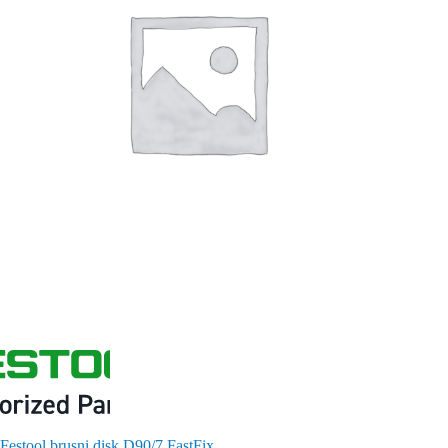
Festool brusni disk D90/7 FastFix