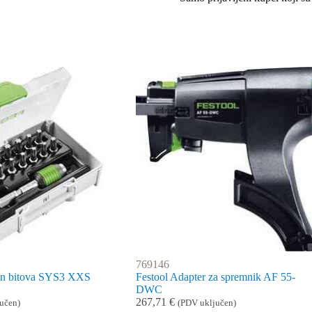
769146
man bitova SYS3 XXS
Festool Adapter za spremnik AF 55-
DWC
267,71
€
učen)
(PDV uključen)