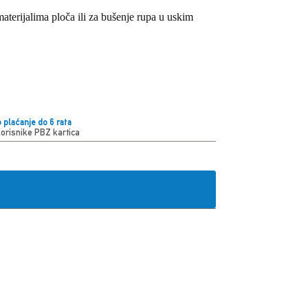
terijalima ploča ili za bušenje rupa u uskim
 plaćanje do 6 rata
korisnike PBZ kartica