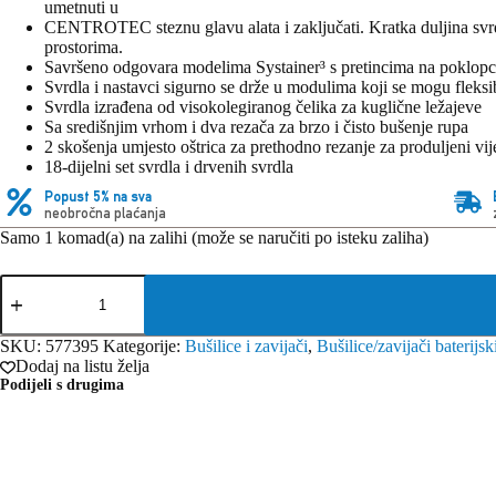
umetnuti u
CENTROTEC steznu glavu alata i zaključati. Kratka duljina svrdl
prostorima.
Savršeno odgovara modelima Systainer³ s pretincima na poklop
Svrdla i nastavci sigurno se drže u modulima koji se mogu fleksi
Svrdla izrađena od visokolegiranog čelika za kuglične ležajeve
Sa središnjim vrhom i dva rezača za brzo i čisto bušenje rupa
2 skošenja umjesto oštrica za prethodno rezanje za produljeni vije
18-dijelni set svrdla i drvenih svrdla
Popust 5% na sva
neobročna plaćanja
Samo 1 komad(a) na zalihi (može se naručiti po isteku zaliha)
Festool
Kutija
sa
svrdlima
SKU:
577395
Kategorije:
Bušilice i zavijači
,
Bušilice/zavijači baterijsk
BKS
Dodaj na listu želja
SYS3
Podijeli s drugima
D3-
8
K
CE/W
količina