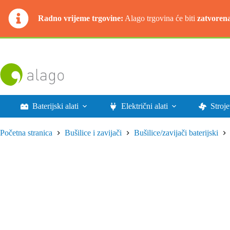
Radno vrijeme trgovine:
Alago trgovina će biti
zatvoren
Preskoči
na
sadržaj
Baterijski alati
Električni alati
Stroje
Početna stranica
Bušilice i zavijači
Bušilice/zavijači baterijski