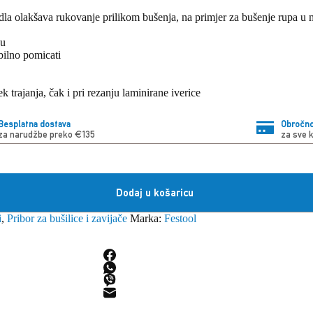
a olakšava rukovanje prilikom bušenja, na primjer za bušenje rupa u ma
cu
bilno pomicati
k trajanja, čak i pri rezanju laminirane iverice
Besplatna dostava
Obročno
za narudžbe preko €135
za sve 
Dodaj u košaricu
i
,
Pribor za bušilice i zavijače
Marka:
Festool