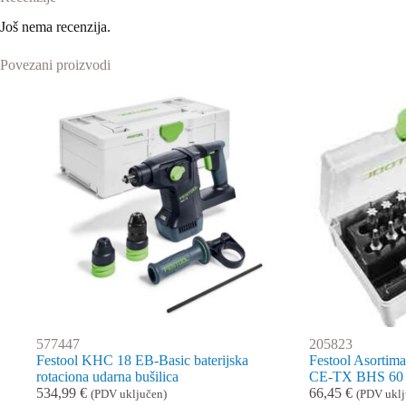
Još nema recenzija.
Povezani proizvodi
577447
205823
Festool KHC 18 EB-Basic baterijska
Festool Asorti
rotaciona udarna bušilica
CE-TX BHS 60
534,99
€
66,45
€
(PDV uključen)
(PDV uklj