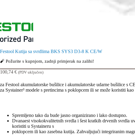
Festool Kutija sa svrdlima BKS SYS3 D3-8 K CE/W
🧨 Požurite s kupnjom, zadnji primjerak na zalihi!
100,74
€
(PDV uključen)
za Festool akumulatorske bušilice i akumulatorske udarne bušili
za Systainer³ modele s pretincima s poklopcem ili se može koristiti kao
Spremljeno tako da bude jasno organizirano i lako dostupno.
Dvanaest visokokvalitetnih svrdla i šest kratkih drvenih svrdla u
koristiti u Systaineru s
poklopcem ili kao zasebna kutija. Zahvaljujući integriranim mag