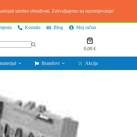
stojati uredno obrađivati. Zahvaljujemo na razumijevanju!
mjesta
Kontakt
Blog
Moj račun
Košarica
0,00
€
materijal
Brandovi
Akcija