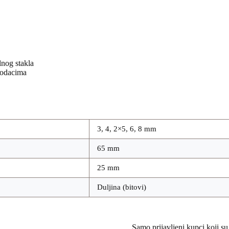
lnog stakla
 dodacima
3, 4, 2×5, 6, 8 mm
65 mm
25 mm
Duljina (bitovi)
Samo prijavljeni kupci koji su