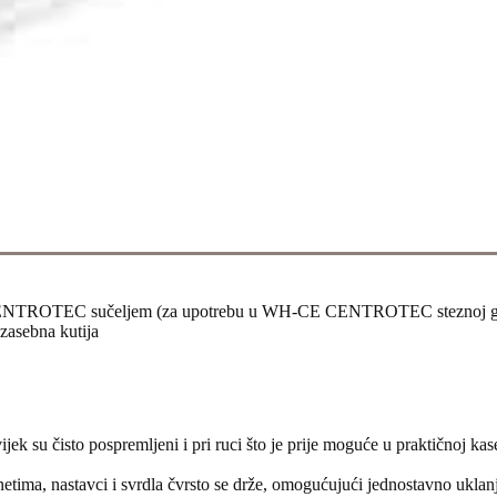
ce s CENTROTEC sučeljem (za upotrebu u WH-CE CENTROTEC steznoj g
 zasebna kutija
vijek su čisto pospremljeni i pri ruci što je prije moguće u praktičnoj k
netima, nastavci i svrdla čvrsto se drže, omogućujući jednostavno ukla