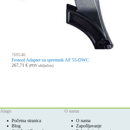
769146
Festool Adapter za spremnik AF 55-DWC
267,71
€
(PDV uključen)
Alago
O nama
Početna stranica
O nama
Blog
Zapošljavanje