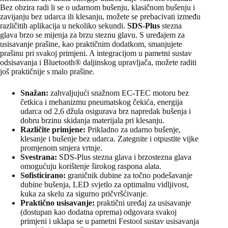
Bez obzira radi li se o udarnom bušenju, klasičnom bušenju i
zavijanju bez udarca ili klesanju, možete se prebacivati ​​između
različitih aplikacija u nekoliko sekundi.
SDS-Plus
stezna
glava brzo se mijenja za brzu steznu glavu. S uređajem za
usisavanje prašine, kao praktičnim dodatkom, smanjujete
prašinu pri svakoj primjeni. A integracijom u pametni sustav
odsisavanja i Bluetooth® daljinskog upravljača, možete raditi
još praktičnije s malo prašine.
Snažan:
zahvaljujući snažnom EC-TEC motoru bez
četkica i mehanizmu pneumatskog čekića, energija
udarca od 2,6 džula osigurava brz napredak bušenja i
dobru brzinu skidanja materijala pri klesanju.
Različite primjene:
Prikladno za udarno bušenje,
klesanje i bušenje bez udarca. Zategnite i otpustite vijke
promjenom smjera vrtnje.
Svestrana:
SDS-Plus stezna glava i brzostezna glava
omogućuju korištenje širokog raspona alata.
Sofisticirano:
graničnik dubine za točno podešavanje
dubine bušenja, LED svjetlo za optimalnu vidljivost,
kuka za skelu za sigurno pričvršćivanje.
Praktično usisavanje:
praktični uređaj za usisavanje
(dostupan kao dodatna oprema) odgovara svakoj
primjeni i uklapa se u pametni Festool sustav usisavanja