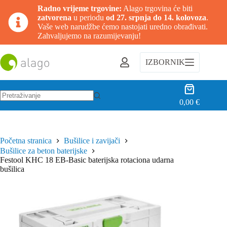
Radno vrijeme trgovine:
Alago trgovina će biti
zatvorena
u periodu
od 27. srpnja do 14. kolovoza
.
Vaše web narudžbe ćemo nastojati uredno obrađivati.
Zahvaljujemo na razumijevanju!
Preskoči
na
IZBORNIK
sadržaj
Košarica
0,00
€
Nema
rezultata.
Početna stranica
Bušilice i zavijači
Bušilice za beton baterijske
Festool KHC 18 EB-Basic baterijska rotaciona udarna
bušilica