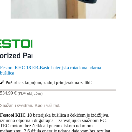
Festool KHC 18 EB-Basic baterijska rotaciona udarna
bušilica
🧨 Požurite s kupnjom, zadnji primjerak na zalihi!
534,99
€
(PDV uključen)
Snažan i svestran. Kao i vaš rad.
Festool KHC 18
baterijska bušilica s čekićem je izdržljiva,
iznimno otporna i dugotrajna – zahvaljujući snažnom EC-
TEC motoru bez četkica i pneumatskom udarnom
mehanizmu. 2,6 džula energije udarca daje vam brz rezultat.