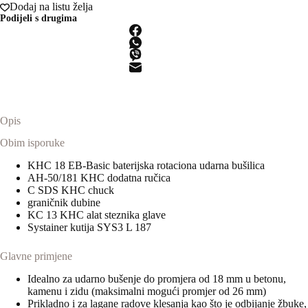
Dodaj na listu želja
rotaciona
Podijeli s drugima
udarna
bušilica
količina
Opis
Obim isporuke
KHC 18 EB-Basic baterijska rotaciona udarna bušilica
AH-50/181 KHC dodatna ručica
C SDS KHC chuck
graničnik dubine
KC 13 KHC alat steznika glave
Systainer kutija SYS3 L 187
Glavne primjene
Idealno za udarno bušenje do promjera od 18 mm u betonu,
kamenu i zidu (maksimalni mogući promjer od 26 mm)
Prikladno i za lagane radove klesanja kao što je odbijanje žbuke,