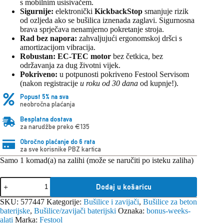
s mobilnim usisivačem.
Sigurnije:
elektronički
KickbackStop
smanjuje rizik
od ozljeda ako se bušilica iznenada zaglavi. Sigurnosna
brava sprječava nenamjerno pokretanje stroja.
Rad bez napora:
zahvaljujući ergonomskoj dršci s
amortizacijom vibracija.
Robustan:
EC-TEC motor
bez četkica, bez
održavanja za dug životni vijek.
Pokriveno:
u potpunosti pokriveno Festool Servisom
(nakon registracije
u roku od 30 dana
od kupnje!).
Popust 5% na sva
neobročna plaćanja
Besplatna dostava
za narudžbe preko €135
Obročno plaćanje do 6 rata
za sve korisnike PBZ kartica
Samo 1 komad(a) na zalihi (može se naručiti po isteku zaliha)
Festool
Dodaj u košaricu
KHC
18
SKU:
577447
Kategorije:
Bušilice i zavijači
,
Bušilice za beton
EB-
baterijske
,
Bušilice/zavijači baterijski
Oznaka:
bonus-weeks-
Basic
alati
Marka:
Festool
baterijska