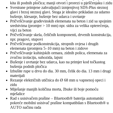
kita ili podnih pločica; manji otvori i prorezi u pješčenjaku i zidu
Svestrane primjene zahvaljujući izmjenjivoj SDS-Plus steznoj
glavi i brzoj steznoj glavi. Stoga je idealno prikladan za udarno
bušenje, klesanje, bušenje bez udarca i uvrtanje
Pričvršćivanje građevinskih elemenata na beton i zid sa spojnim
sredstvima (promjer > 10 mm) npr. sidra za velika opterećenja,
vijci za beton
Pričvršćivanje skela, čeličnih komponenti, drvenih konstrukcija,
npr. pragovi, stupovi
Pričvršćivanje podkonstrukcija, stropnih ovjesa i drugih
elemenata (promjera 5–10 mm) na beton i zidove
Pričvršćivanje kuhinjskih ormara, zidnih polica, elemenata za
zvučnu izolaciju, suhozida, lajsni
Bušenje i uvrtanje bez udarca, kao na primjer kod točkastog
bušenja podnih pločica
Izbušite rupe u drvu do dia. 30 mm, čelik do dia. 13 mm i drugi
materijali
Rezanje električnih utičnica do Ø 68 mm u vapnenoj opeci i
zidu
Miješanje manjih količina morta, žbuke ili boje pomoću
mješalice
Rad s usisivačem prašine – Bluetooth® baterija automatski
pokreće mobilni usisivač prašine kompatibilan s Bluetooth® u
AUTO načinu rada