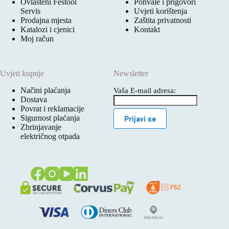
Ovlašteni Festool
Pohvale i prigovori
Servis
Uvjeti korištenja
Prodajna mjesta
Zaštita privatnosti
Katalozi i cjenici
Kontakt
Moj račun
Uvjeti kupnje
Newsletter
Načini plaćanja
Vaša E-mail adresa:
Dostava
Povrat i reklamacije
Sigurnost plaćanja
Prijavi se
Zbrinjavanje
električnog otpada