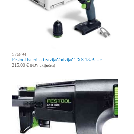
576894
Festool baterijski zavijač/odvijač TXS 18-Basic
315,00
€
(PDV uključen)