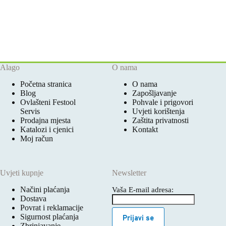
Alago
O nama
Početna stranica
O nama
Blog
Zapošljavanje
Ovlašteni Festool
Pohvale i prigovori
Servis
Uvjeti korištenja
Prodajna mjesta
Zaštita privatnosti
Katalozi i cjenici
Kontakt
Moj račun
Uvjeti kupnje
Newsletter
Načini plaćanja
Vaša E-mail adresa:
Dostava
Povrat i reklamacije
Sigurnost plaćanja
Prijavi se
Zbrinjavanje