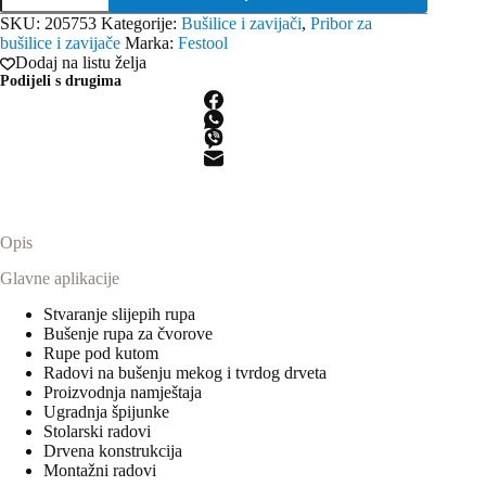
svrdlo
SKU:
205753
Kategorije:
Bušilice i zavijači
,
Pribor za
FB
bušilice i zavijače
Marka:
Festool
D
Dodaj na listu želja
20
Podijeli s drugima
CE
količina
Opis
Glavne aplikacije
Stvaranje slijepih rupa
Bušenje rupa za čvorove
Rupe pod kutom
Radovi na bušenju mekog i tvrdog drveta
Proizvodnja namještaja
Ugradnja špijunke
Stolarski radovi
Drvena konstrukcija
Montažni radovi