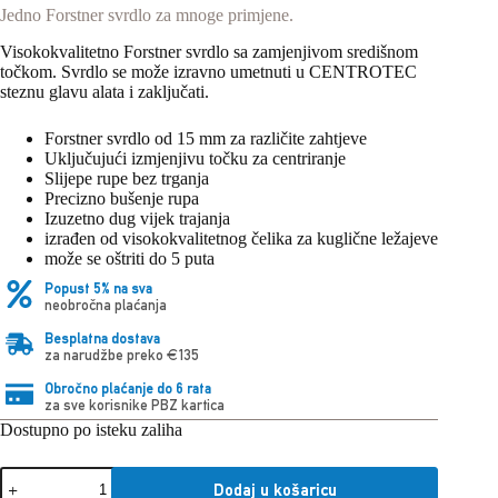
Jedno Forstner svrdlo za mnoge primjene.
Visokokvalitetno Forstner svrdlo sa zamjenjivom središnom
točkom. Svrdlo se može izravno umetnuti u CENTROTEC
steznu glavu alata i zaključati.
Forstner svrdlo od 15 mm za različite zahtjeve
Uključujući izmjenjivu točku za centriranje
Slijepe rupe bez trganja
Precizno bušenje rupa
Izuzetno dug vijek trajanja
izrađen od visokokvalitetnog čelika za kuglične ležajeve
može se oštriti do 5 puta
Popust 5% na sva
neobročna plaćanja
Besplatna dostava
za narudžbe preko €135
Obročno plaćanje do 6 rata
za sve korisnike PBZ kartica
Dostupno po isteku zaliha
Festool
Dodaj u košaricu
Forstner