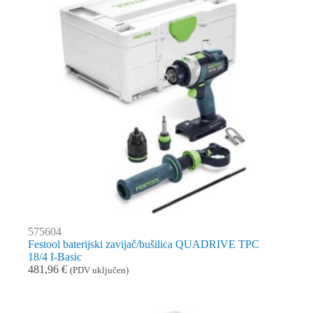
575604
Festool baterijski zavijač/bušilica QUADRIVE TPC
18/4 I-Basic
481,96
€
(PDV uključen)