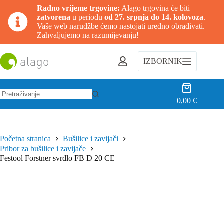
Radno vrijeme trgovine:
Alago trgovina će biti
zatvorena
u periodu
od 27. srpnja do 14. kolovoza
.
Vaše web narudžbe ćemo nastojati uredno obrađivati.
Zahvaljujemo na razumijevanju!
Preskoči
na
IZBORNIK
sadržaj
Košarica
0,00
€
Nema
rezultata.
Početna stranica
Bušilice i zavijači
Pribor za bušilice i zavijače
Festool Forstner svrdlo FB D 20 CE