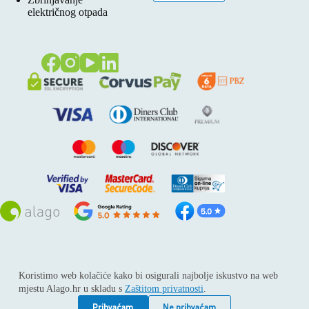
električnog otpada
Sva prava pridržana © 2026
Alago
Koristimo web kolačiće kako bi osigurali najbolje iskustvo na web
ALAGO d.o.o. trgovina, usluge i zastupanje stranih tvrtki /
mjestu Alago.hr u skladu s
Zaštitom privatnosti
.
Adresa: Horvati 112, 10436 Rakov potok / Telefon: +385 1
6539 392 / E-mail: kontakt@alago.hr / Podaci o subjektu:
Prihvaćam
Ne prihvaćam