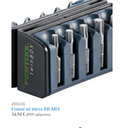
496936
Festool set biteva BB-MIX
34,94
€
(PDV uključen)