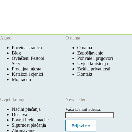
Alago
O nama
Početna stranica
O nama
Blog
Zapošljavanje
Ovlašteni Festool
Pohvale i prigovori
Servis
Uvjeti korištenja
Prodajna mjesta
Zaštita privatnosti
Katalozi i cjenici
Kontakt
Moj račun
Uvjeti kupnje
Newsletter
Načini plaćanja
Vaša E-mail adresa:
Dostava
Povrat i reklamacije
Sigurnost plaćanja
Prijavi se
Zbrinjavanje