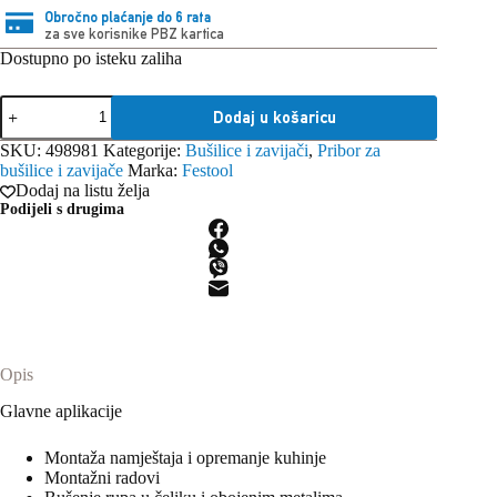
Obročno plaćanje do 6 rata
za sve korisnike PBZ kartica
Dostupno po isteku zaliha
Festool
Dodaj u košaricu
Kutija
sa
SKU:
498981
Kategorije:
Bušilice i zavijači
,
Pribor za
setom
bušilice i zavijače
Marka:
Festool
svrdla
Dodaj na listu želja
za
Podijeli s drugima
metal
HSS
D
1-
10
Sort/19
količina
Opis
Glavne aplikacije
Montaža namještaja i opremanje kuhinje
Montažni radovi