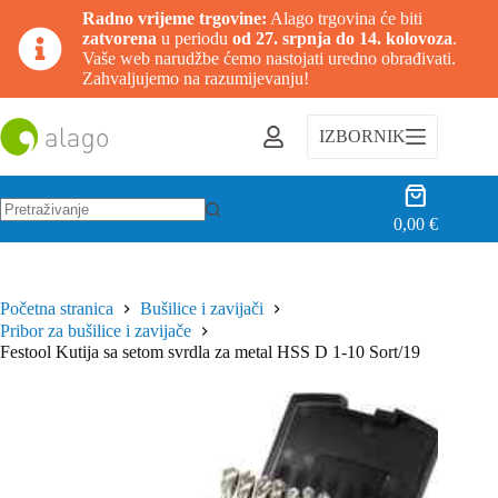
Radno vrijeme trgovine:
Alago trgovina će biti
zatvorena
u periodu
od 27. srpnja do 14. kolovoza
.
Vaše web narudžbe ćemo nastojati uredno obrađivati.
Zahvaljujemo na razumijevanju!
Preskoči
na
IZBORNIK
sadržaj
Košarica
0,00
€
Nema
rezultata.
Početna stranica
Bušilice i zavijači
Pribor za bušilice i zavijače
Festool Kutija sa setom svrdla za metal HSS D 1-10 Sort/19