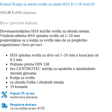
Festool Kutija sa setom svrdla za metal HSS D 1-10 Sort/19
103,48
€
(PDV uključen)
Brzo i precizno bušenje.
Devetnaestodijelno HSS kućište svrdla za obradu metala.
Visokokvalitetna HSS spiralna svrdla od 1–10 mm
pospremljena su u kutiju za svrdla tako da su pregledno
organizirana i brzo pri ruci.
HSS spiralna svrdla za drvo od 1–10 mm u koracima od
0,5 mm
Polirano prema DIN 338
bez CENTROTEC sučelja za upotrebu u standardnim
steznim glavama
Kutija za svrdla
za obradu čelika i obojenih metala
19 komada
Popust 5% na sva
neobročna plaćanja
Besplatna dostava
za narudžbe preko €135