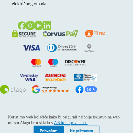
električnog otpada
Sva prava pridržana © 2026
Alago
Koristimo web kolačiće kako bi osigurali najbolje iskustvo na web
ALAGO d.o.o. trgovina, usluge i zastupanje stranih tvrtki /
mjestu Alago.hr u skladu s
Zaštitom privatnosti
.
Adresa: Horvati 112, 10436 Rakov potok / Telefon: +385 1
6539 392 / E-mail: kontakt@alago.hr / Podaci o subjektu:
Prihvaćam
Ne prihvaćam