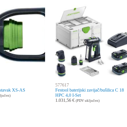
577617
astavak XS-AS
Festool baterijski zavijač/bušilica C 18
HPC 4,0 I-Set
ljučen)
1.031,56
€
(PDV uključen)