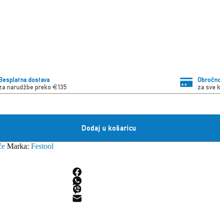
Besplatna dostava
Obročno
za narudžbe preko €135
za sve 
Dodaj u košaricu
če
Marka:
Festool