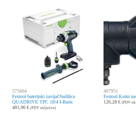
575604
497951
Festool baterijski zavijač/bušilica
Festool Kutni n
QUADRIVE TPC 18/4 I-Basic
126,28
€
(PDV uk
481,96
€
(PDV uključen)