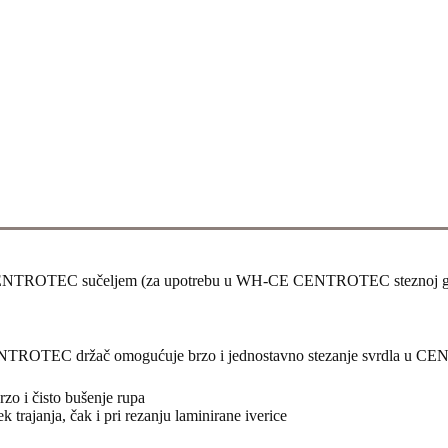
ce s CENTROTEC sučeljem (za upotrebu u WH-CE CENTROTEC steznoj g
. CENTROTEC držač omogućuje brzo i jednostavno stezanje svrdla u C
rzo i čisto bušenje rupa
k trajanja, čak i pri rezanju laminirane iverice