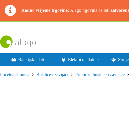
Radno vrijeme trgovine:
Alago trgovina će biti
zatvoren
Preskoči
na
sadržaj
Baterijski alati
Električni alati
Stroje
Početna stranica
Bušilice i zavijači
Pribor za bušilice i zavijače