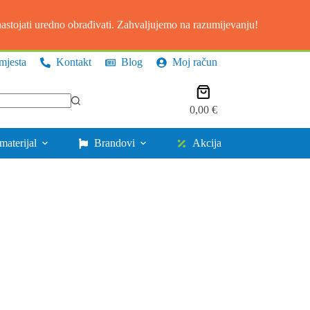
stojati uredno obrađivati. Zahvaljujemo na razumijevanju!
mjesta
Kontakt
Blog
Moj račun
Košarica
0,00
€
materijal
Brandovi
Akcija