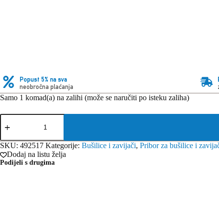
Popust 5% na sva
neobročna plaćanja
Samo 1 komad(a) na zalihi (može se naručiti po isteku zaliha)
Festool
Svrdlo
D
8
SKU:
492517
Kategorije:
Bušilice i zavijači
,
Pribor za bušilice i zavija
CE/W
Dodaj na listu želja
količina
Podijeli s drugima