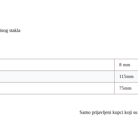
lnog stakla
8 mm
115mm
75mm
Samo prijavljeni kupci koji su