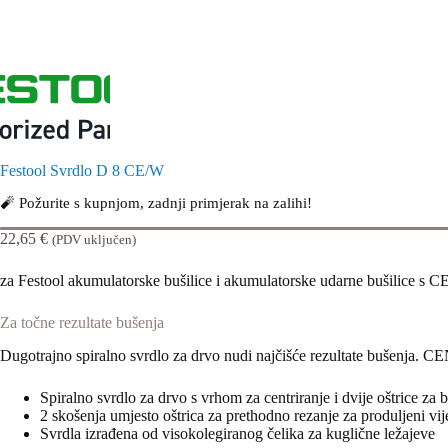
Festool Svrdlo D 8 CE/W
🧨 Požurite s kupnjom, zadnji primjerak na zalihi!
22,65
€
(PDV uključen)
za Festool akumulatorske bušilice i akumulatorske udarne bušili
Za točne rezultate bušenja
Dugotrajno spiralno svrdlo za drvo nudi najčišće rezultate bušenja
Spiralno svrdlo za drvo s vrhom za centriranje i dvije oštrice za b
2 skošenja umjesto oštrica za prethodno rezanje za produljeni vije
Svrdla izrađena od visokolegiranog čelika za kuglične ležajeve