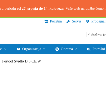
a
u periodu
od 27. srpnja do 14. kolovoza
. Vaše web narudžbe ćemo na
Početna
Servis
Prodajna 
Nema
rezultata.
vi
Organizacija
Oprema
Potrošni 
Festool Svrdlo D 8 CE/W