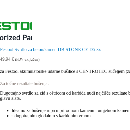
Festool Svrdlo za beton/kamen DB STONE CE D5 3x
49,94
€
(PDV uključen)
za Festool akumulatorske udarne bušilice s CENTROTEC sučeljem 
Za točne rezultate bušenja.
Dugotrajno svrdlo za zid s oštricom od karbida nudi najčišće rezul
glavu alata.
Idealno za bušenje rupa u prirodnom kamenu i umjetnom kamenu
s dugotrajnim glodalom s karbidnim vrhom