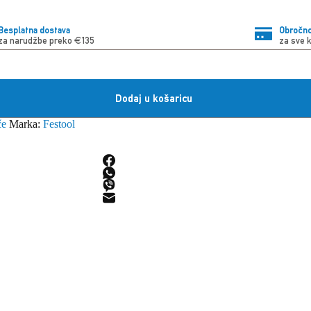
Besplatna dostava
Obročno
za narudžbe preko €135
za sve 
Dodaj u košaricu
če
Marka:
Festool