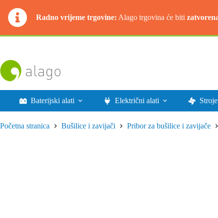
Radno vrijeme trgovine:
Alago trgovina će biti
zatvoren
Preskoči
na
sadržaj
Baterijski alati
Električni alati
Stroje
Početna stranica
Bušilice i zavijači
Pribor za bušilice i zavijače