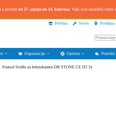
a
u periodu
od 27. srpnja do 14. kolovoza
. Vaše web narudžbe ćemo na
Početna
Servis
Prodajna 
Nema
rezultata.
vi
Organizacija
Oprema
Potrošni 
Festool Svrdlo za beton/kamen DB STONE CE D5 3x