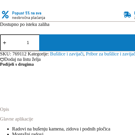
Popust 5% na sva
neobročna plaćanja
Dostupno po isteku zaliha
Festool
Svrdlo
za
beton/kamen
SKU:
769112
Kategorije:
Bušilice i zavijači
,
Pribor za bušilice i zavija
DB
Dodaj na listu želja
STONE
Podijeli s drugima
CE
D5
3x
količina
Opis
Glavne aplikacije
Radovi na bušenju kamena, zidova i podnih pločica
Montažni radovi