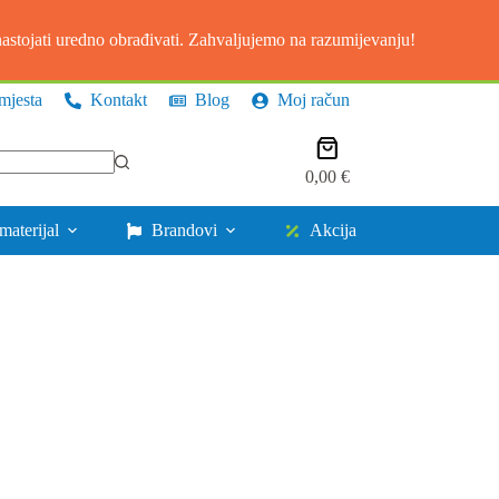
stojati uredno obrađivati. Zahvaljujemo na razumijevanju!
mjesta
Kontakt
Blog
Moj račun
Košarica
0,00
€
materijal
Brandovi
Akcija