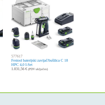
577617
Festool baterijski zavijač/bušilica C 18
HPC 4,0 I-Set
1.031,56
€
(PDV uključen)