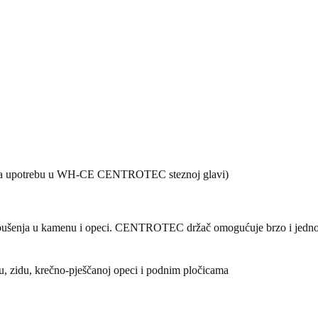
(za upotrebu u WH-CE CENTROTEC steznoj glavi)
tate bušenja u kamenu i opeci. CENTROTEC držač omogućuje brzo i je
, zidu, krečno-pješčanoj opeci i podnim pločicama