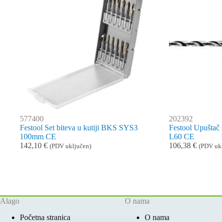
577400
202392
Festool Set biteva u kutiji BKS SYS3
Festool Upuštač
100mm CE
L60 CE
142,10
€
106,38
€
(PDV uključen)
(PDV uk
Alago
O nama
Početna stranica
O nama