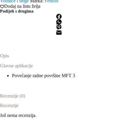
Vodilice i stege
Marka:
Festool
Dodaj na listu želja
Podijeli s drugima
Opis
Glavne aplikacije
Povećanje radne površine MFT 3
Recenzije (0)
Recenzije
Još nema recenzija.