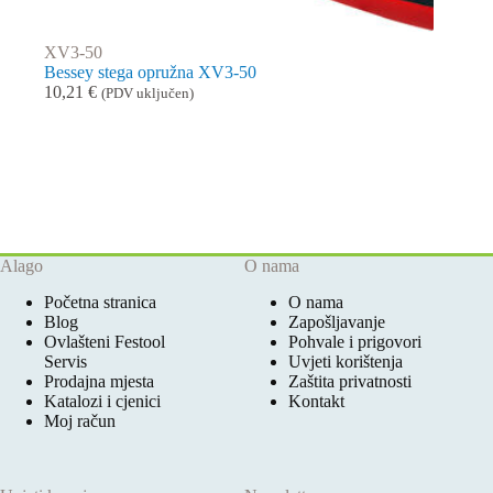
XV3-50
Bessey stega opružna XV3-50
10,21
€
(PDV uključen)
Alago
O nama
Početna stranica
O nama
Blog
Zapošljavanje
Ovlašteni Festool
Pohvale i prigovori
Servis
Uvjeti korištenja
Prodajna mjesta
Zaštita privatnosti
Katalozi i cjenici
Kontakt
Moj račun