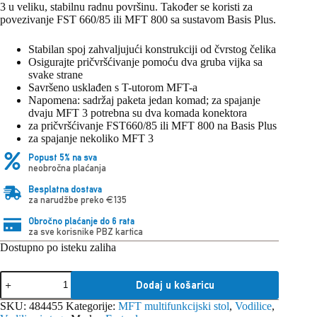
3 u veliku, stabilnu radnu površinu. Također se koristi za
povezivanje FST 660/85 ili MFT 800 sa sustavom Basis Plus.
Stabilan spoj zahvaljujući konstrukciji od čvrstog čelika
Osigurajte pričvršćivanje pomoću dva gruba vijka sa
svake strane
Savršeno usklađen s T-utorom MFT-a
Napomena: sadržaj paketa jedan komad; za spajanje
dvaju MFT 3 potrebna su dva komada konektora
za pričvršćivanje FST660/85 ili MFT 800 na Basis Plus
za spajanje nekoliko MFT 3
Popust 5% na sva
neobročna plaćanja
Besplatna dostava
za narudžbe preko €135
Obročno plaćanje do 6 rata
za sve korisnike PBZ kartica
Dostupno po isteku zaliha
Festool
Dodaj u košaricu
spojka
VS
SKU:
484455
Kategorije:
MFT multifunkcijski stol
,
Vodilice
,
količina