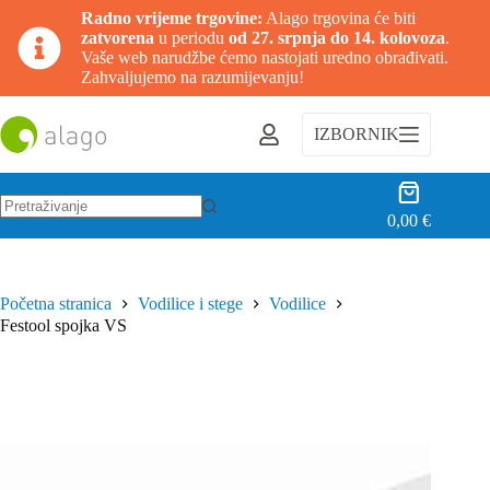
Radno vrijeme trgovine:
Alago trgovina će biti
zatvorena
u periodu
od 27. srpnja do 14. kolovoza
.
Vaše web narudžbe ćemo nastojati uredno obrađivati.
Zahvaljujemo na razumijevanju!
Preskoči
na
IZBORNIK
sadržaj
Košarica
0,00
€
Nema
rezultata.
Početna stranica
Vodilice i stege
Vodilice
Festool spojka VS